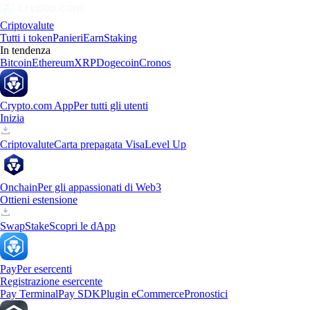
Criptovalute
Tutti i token
Panieri
Earn
Staking
In tendenza
Bitcoin
Ethereum
XRP
Dogecoin
Cronos
Crypto.com App
Per tutti gli utenti
Inizia
Criptovalute
Carta prepagata Visa
Level Up
Onchain
Per gli appassionati di Web3
Ottieni estensione
Swap
Stake
Scopri le dApp
Pay
Per esercenti
Registrazione esercente
Pay Terminal
Pay SDK
Plugin eCommerce
Pronostici