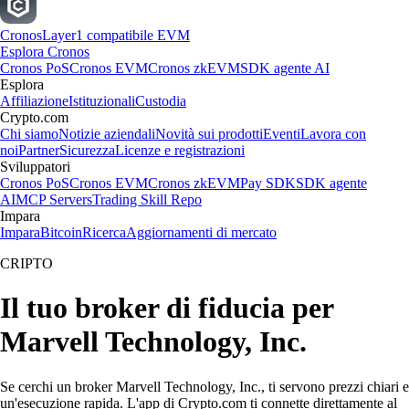
Cronos
Layer1 compatibile EVM
Esplora Cronos
Cronos PoS
Cronos EVM
Cronos zkEVM
SDK agente AI
Esplora
Affiliazione
Istituzionali
Custodia
Crypto.com
Chi siamo
Notizie aziendali
Novità sui prodotti
Eventi
Lavora con
noi
Partner
Sicurezza
Licenze e registrazioni
Sviluppatori
Cronos PoS
Cronos EVM
Cronos zkEVM
Pay SDK
SDK agente
AI
MCP Servers
Trading Skill Repo
Impara
Impara
Bitcoin
Ricerca
Aggiornamenti di mercato
CRIPTO
Il tuo broker di fiducia per
Marvell Technology, Inc.
Se cerchi un broker Marvell Technology, Inc., ti servono prezzi chiari e
un'esecuzione rapida. L'app di Crypto.com ti connette direttamente al