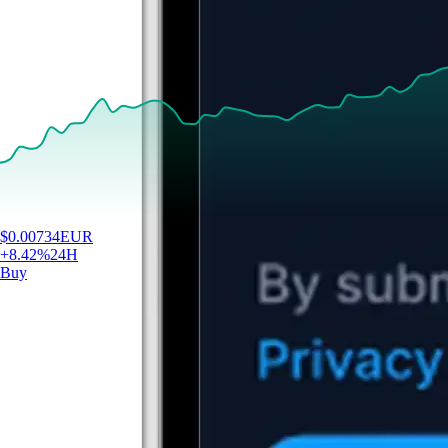
$
0.00734
EUR
+
8.42
%
24H
Buy