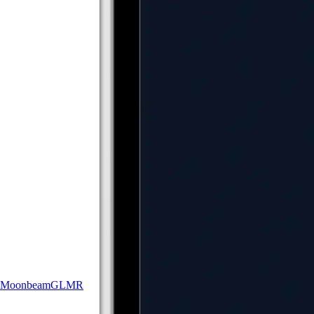
Moonbeam
GLMR