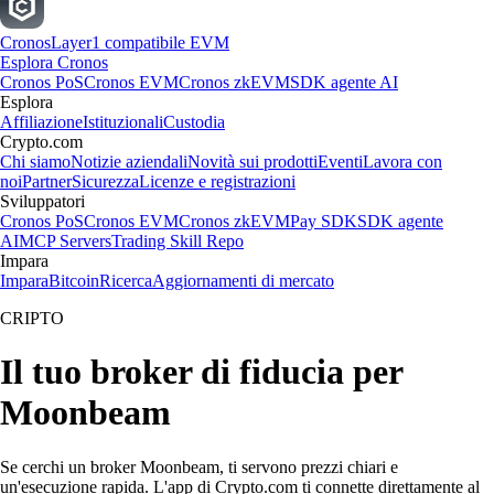
Cronos
Layer1 compatibile EVM
Esplora Cronos
Cronos PoS
Cronos EVM
Cronos zkEVM
SDK agente AI
Esplora
Affiliazione
Istituzionali
Custodia
Crypto.com
Chi siamo
Notizie aziendali
Novità sui prodotti
Eventi
Lavora con
noi
Partner
Sicurezza
Licenze e registrazioni
Sviluppatori
Cronos PoS
Cronos EVM
Cronos zkEVM
Pay SDK
SDK agente
AI
MCP Servers
Trading Skill Repo
Impara
Impara
Bitcoin
Ricerca
Aggiornamenti di mercato
CRIPTO
Il tuo broker di fiducia per
Moonbeam
Se cerchi un broker Moonbeam, ti servono prezzi chiari e
un'esecuzione rapida. L'app di Crypto.com ti connette direttamente al