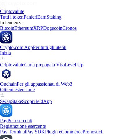
Criptovalute
Tutti i token
Panieri
Earn
Staking
In tendenza
Bitcoin
Ethereum
XRP
Dogecoin
Cronos
Crypto.com App
Per tutti gli utenti
Inizia
Criptovalute
Carta prepagata Visa
Level Up
Onchain
Per gli appassionati di Web3
Ottieni estensione
Swap
Stake
Scopri le dApp
Pay
Per esercenti
Registrazione esercente
Pay Terminal
Pay SDK
Plugin eCommerce
Pronostici