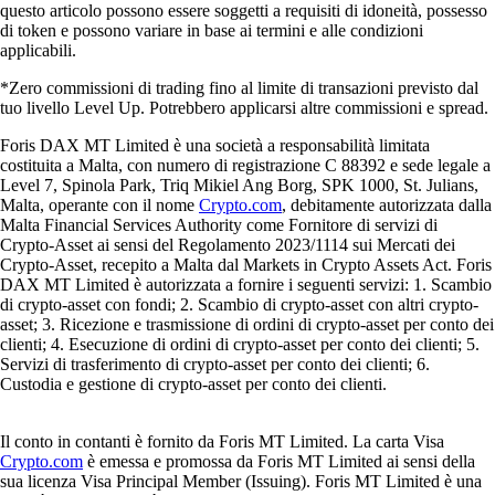
questo articolo possono essere soggetti a requisiti di idoneità, possesso
di token e possono variare in base ai termini e alle condizioni
applicabili.
*Zero commissioni di trading fino al limite di transazioni previsto dal
tuo livello Level Up. Potrebbero applicarsi altre commissioni e spread.
Foris DAX MT Limited è una società a responsabilità limitata
costituita a Malta, con numero di registrazione C 88392 e sede legale a
Level 7, Spinola Park, Triq Mikiel Ang Borg, SPK 1000, St. Julians,
Malta, operante con il nome
Crypto.com
, debitamente autorizzata dalla
Malta Financial Services Authority come Fornitore di servizi di
Crypto-Asset ai sensi del Regolamento 2023/1114 sui Mercati dei
Crypto-Asset, recepito a Malta dal Markets in Crypto Assets Act. Foris
DAX MT Limited è autorizzata a fornire i seguenti servizi: 1. Scambio
di crypto-asset con fondi; 2. Scambio di crypto-asset con altri crypto-
asset; 3. Ricezione e trasmissione di ordini di crypto-asset per conto dei
clienti; 4. Esecuzione di ordini di crypto-asset per conto dei clienti; 5.
Servizi di trasferimento di crypto-asset per conto dei clienti; 6.
Custodia e gestione di crypto-asset per conto dei clienti.
Il conto in contanti è fornito da Foris MT Limited. La carta Visa
Crypto.com
è emessa e promossa da Foris MT Limited ai sensi della
sua licenza Visa Principal Member (Issuing). Foris MT Limited è una