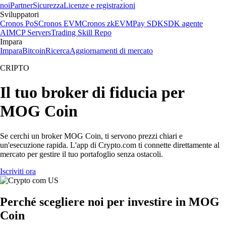
noi
Partner
Sicurezza
Licenze e registrazioni
Sviluppatori
Cronos PoS
Cronos EVM
Cronos zkEVM
Pay SDK
SDK agente
AI
MCP Servers
Trading Skill Repo
Impara
Impara
Bitcoin
Ricerca
Aggiornamenti di mercato
CRIPTO
Il tuo broker di fiducia per
MOG Coin
Se cerchi un broker MOG Coin, ti servono prezzi chiari e
un'esecuzione rapida. L'app di Crypto.com ti connette direttamente al
mercato per gestire il tuo portafoglio senza ostacoli.
Iscriviti ora
Perché scegliere noi per investire in MOG
Coin