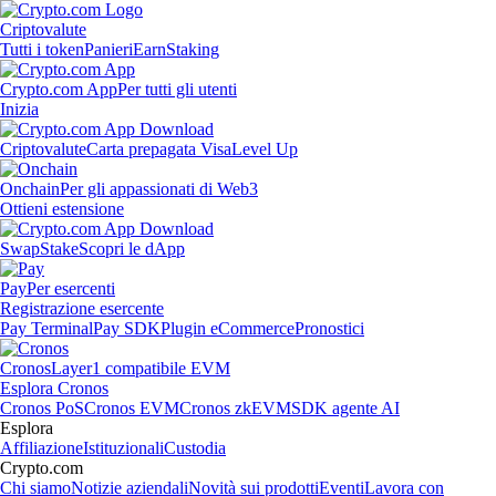
Criptovalute
Tutti i token
Panieri
Earn
Staking
Crypto.com App
Per tutti gli utenti
Inizia
Criptovalute
Carta prepagata Visa
Level Up
Onchain
Per gli appassionati di Web3
Ottieni estensione
Swap
Stake
Scopri le dApp
Pay
Per esercenti
Registrazione esercente
Pay Terminal
Pay SDK
Plugin eCommerce
Pronostici
Cronos
Layer1 compatibile EVM
Esplora Cronos
Cronos PoS
Cronos EVM
Cronos zkEVM
SDK agente AI
Esplora
Affiliazione
Istituzionali
Custodia
Crypto.com
Chi siamo
Notizie aziendali
Novità sui prodotti
Eventi
Lavora con