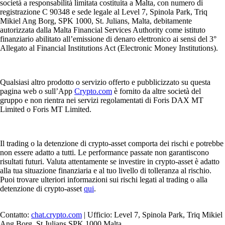
società a responsabilità limitata costituita a Malta, con numero di
registrazione C 90348 e sede legale al Level 7, Spinola Park, Triq
Mikiel Ang Borg, SPK 1000, St. Julians, Malta, debitamente
autorizzata dalla Malta Financial Services Authority come istituto
finanziario abilitato all’emissione di denaro elettronico ai sensi del 3°
Allegato al Financial Institutions Act (Electronic Money Institutions).
Qualsiasi altro prodotto o servizio offerto e pubblicizzato su questa
pagina web o sull’App
Crypto.com
è fornito da altre società del
gruppo e non rientra nei servizi regolamentati di Foris DAX MT
Limited o Foris MT Limited.
Il trading o la detenzione di crypto-asset comporta dei rischi e potrebbe
non essere adatto a tutti. Le performance passate non garantiscono
risultati futuri. Valuta attentamente se investire in crypto-asset è adatto
alla tua situazione finanziaria e al tuo livello di tolleranza al rischio.
Puoi trovare ulteriori informazioni sui rischi legati al trading o alla
detenzione di crypto-asset
qui
.
Contatto:
chat.crypto.com
| Ufficio: Level 7, Spinola Park, Triq Mikiel
Ang Borg, St Julians SPK 1000 Malta.