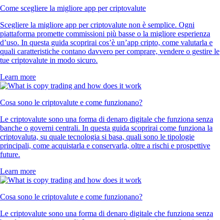
Come scegliere la migliore app per criptovalute
Scegliere la migliore app per criptovalute non è semplice. Ogni
piattaforma promette commissioni più basse o la migliore esperienza
d’uso. In questa guida scoprirai cos’è un’app cripto, come valutarla e
quali caratteristiche contano davvero per comprare, vendere o gestire le
tue criptovalute in modo sicuro.
Learn more
Cosa sono le criptovalute e come funzionano?
Le criptovalute sono una forma di denaro digitale che funziona senza
banche o governi centrali. In questa guida scoprirai come funziona la
criptovaluta, su quale tecnologia si basa, quali sono le tipologie
principali, come acquistarla e conservarla, oltre a rischi e prospettive
future.
Learn more
Cosa sono le criptovalute e come funzionano?
Le criptovalute sono una forma di denaro digitale che funziona senza