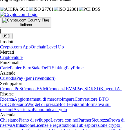
Italiano
|
USD
Prodotti
Crypto.com App
Onchain
Level Up
Mercati
Criptovalute
Funzionalità
Carte
Panieri
Earn
Stake
DeFi Staking
Pay
Prime
Aziende
Custodia
Pay (per i rivenditori)
Sviluppatori
Cronos PoS
Cronos EVM
Cronos zkEVM
Pay SDK
SDK agenti AI
Risorse
Ricerca
Aggiornamenti di mercato
Impara
Convertitore BTC/
USD
Glossario
Widget di prezzo
Bot Telegram
Informativa sui
reclami
Assistenza
Panoramica crypto
Azienda
Chi siamo
Piano di sviluppo
Lavora con noi
Partner
Sicurezza
Prova di
riserva
Affiliazione
Licenze e registrazioni
Hub esplorazione crypto-