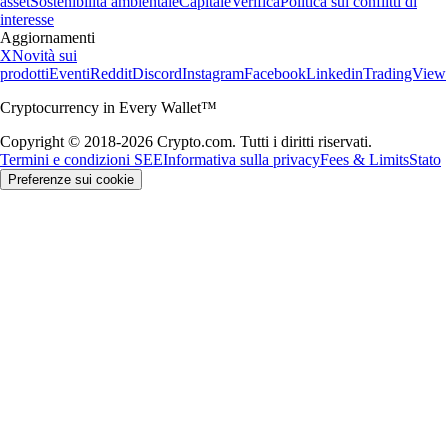
asset
Sostenibilità ambientale
Capitale
Verifica
Politica sui conflitti di
interesse
Aggiornamenti
X
Novità sui
prodotti
Eventi
Reddit
Discord
Instagram
Facebook
Linkedin
TradingView
Cryptocurrency in Every Wallet™
Copyright © 2018-2026 Crypto.com. Tutti i diritti riservati.
Termini e condizioni SEE
Informativa sulla privacy
Fees & Limits
Stato
Preferenze sui cookie