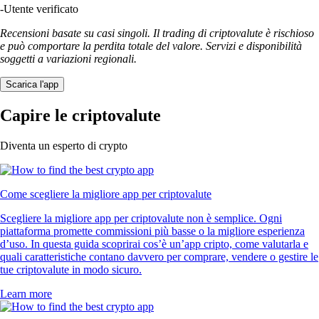
-
Utente verificato
Recensioni basate su casi singoli. Il trading di criptovalute è rischioso
e può comportare la perdita totale del valore. Servizi e disponibilità
soggetti a variazioni regionali.
Scarica l'app
Capire le criptovalute
Diventa un esperto di crypto
Come scegliere la migliore app per criptovalute
Scegliere la migliore app per criptovalute non è semplice. Ogni
piattaforma promette commissioni più basse o la migliore esperienza
d’uso. In questa guida scoprirai cos’è un’app cripto, come valutarla e
quali caratteristiche contano davvero per comprare, vendere o gestire le
tue criptovalute in modo sicuro.
Learn more