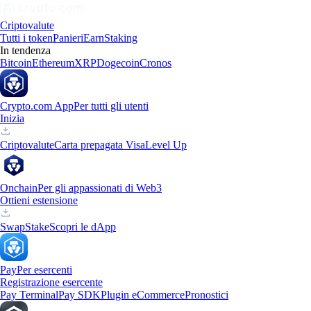
Criptovalute
Tutti i token
Panieri
Earn
Staking
In tendenza
Bitcoin
Ethereum
XRP
Dogecoin
Cronos
Crypto.com App
Per tutti gli utenti
Inizia
Criptovalute
Carta prepagata Visa
Level Up
Onchain
Per gli appassionati di Web3
Ottieni estensione
Swap
Stake
Scopri le dApp
Pay
Per esercenti
Registrazione esercente
Pay Terminal
Pay SDK
Plugin eCommerce
Pronostici