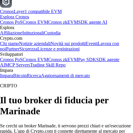
Cronos
Layer1 compatibile EVM
Esplora Cronos
Cronos PoS
Cronos EVM
Cronos zkEVM
SDK agente AI
Esplora
Affiliazione
Istituzionali
Custodia
Crypto.com
Chi siamo
Notizie aziendali
Novità sui prodotti
Eventi
Lavora con
noi
Partner
Sicurezza
Licenze e registrazioni
Sviluppatori
Cronos PoS
Cronos EVM
Cronos zkEVM
Pay SDK
SDK agente
AI
MCP Servers
Trading Skill Repo
Impara
Impara
Bitcoin
Ricerca
Aggiornamenti di mercato
CRIPTO
Il tuo broker di fiducia per
Marinade
Se cerchi un broker Marinade, ti servono prezzi chiari e un'esecuzione
rapida. L'app di Crypto.com ti connette direttamente al mercato per