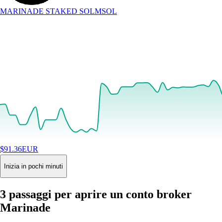
MARINADE STAKED SOL
MSOL
$
91.36
EUR
+
2.64
%
24H
Buy
Inizia in pochi minuti
3 passaggi per aprire un conto broker
Marinade