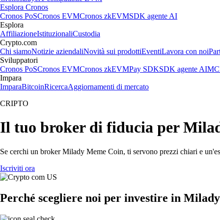
Esplora Cronos
Cronos PoS
Cronos EVM
Cronos zkEVM
SDK agente AI
Esplora
Affiliazione
Istituzionali
Custodia
Crypto.com
Chi siamo
Notizie aziendali
Novità sui prodotti
Eventi
Lavora con noi
Par
Sviluppatori
Cronos PoS
Cronos EVM
Cronos zkEVM
Pay SDK
SDK agente AI
MCP
Impara
Impara
Bitcoin
Ricerca
Aggiornamenti di mercato
CRIPTO
Il tuo broker di fiducia per Mi
Se cerchi un broker Milady Meme Coin, ti servono prezzi chiari e un'ese
Iscriviti ora
Perché scegliere noi per investire in Mila