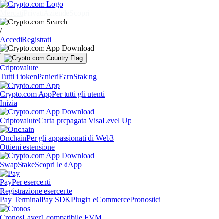
Mercati
Privati
Aziende
Scopri
/
Accedi
Registrati
Criptovalute
Tutti i token
Panieri
Earn
Staking
Crypto.com App
Per tutti gli utenti
Inizia
Criptovalute
Carta prepagata Visa
Level Up
Onchain
Per gli appassionati di Web3
Ottieni estensione
Swap
Stake
Scopri le dApp
Pay
Per esercenti
Registrazione esercente
Pay Terminal
Pay SDK
Plugin eCommerce
Pronostici
Cronos
Layer1 compatibile EVM