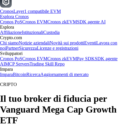
Cronos
Layer1 compatibile EVM
Esplora Cronos
Cronos PoS
Cronos EVM
Cronos zkEVM
SDK agente AI
Esplora
Affiliazione
Istituzionali
Custodia
Crypto.com
Chi siamo
Notizie aziendali
Novità sui prodotti
Eventi
Lavora con
noi
Partner
Sicurezza
Licenze e registrazioni
Sviluppatori
Cronos PoS
Cronos EVM
Cronos zkEVM
Pay SDK
SDK agente
AI
MCP Servers
Trading Skill Repo
Impara
Impara
Bitcoin
Ricerca
Aggiornamenti di mercato
CRIPTO
Il tuo broker di fiducia per
Vanguard Mega Cap Growth
ETF