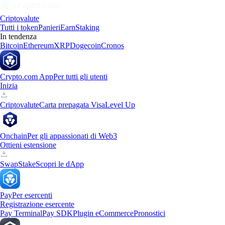
Criptovalute
Tutti i token
Panieri
Earn
Staking
In tendenza
Bitcoin
Ethereum
XRP
Dogecoin
Cronos
Crypto.com App
Per tutti gli utenti
Inizia
Criptovalute
Carta prepagata Visa
Level Up
Onchain
Per gli appassionati di Web3
Ottieni estensione
Swap
Stake
Scopri le dApp
Pay
Per esercenti
Registrazione esercente
Pay Terminal
Pay SDK
Plugin eCommerce
Pronostici