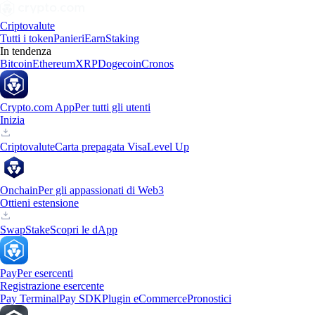
Criptovalute
Tutti i token
Panieri
Earn
Staking
In tendenza
Bitcoin
Ethereum
XRP
Dogecoin
Cronos
Crypto.com App
Per tutti gli utenti
Inizia
Criptovalute
Carta prepagata Visa
Level Up
Onchain
Per gli appassionati di Web3
Ottieni estensione
Swap
Stake
Scopri le dApp
Pay
Per esercenti
Registrazione esercente
Pay Terminal
Pay SDK
Plugin eCommerce
Pronostici