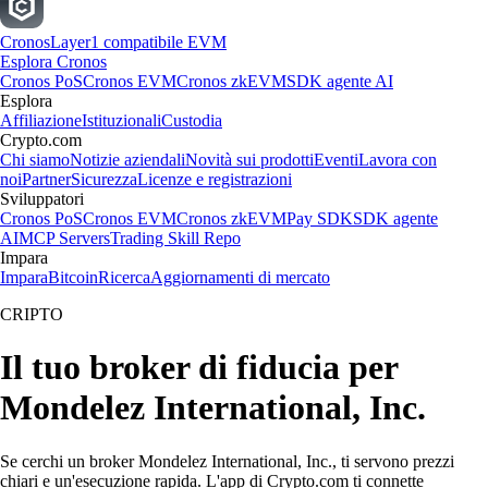
Cronos
Layer1 compatibile EVM
Esplora Cronos
Cronos PoS
Cronos EVM
Cronos zkEVM
SDK agente AI
Esplora
Affiliazione
Istituzionali
Custodia
Crypto.com
Chi siamo
Notizie aziendali
Novità sui prodotti
Eventi
Lavora con
noi
Partner
Sicurezza
Licenze e registrazioni
Sviluppatori
Cronos PoS
Cronos EVM
Cronos zkEVM
Pay SDK
SDK agente
AI
MCP Servers
Trading Skill Repo
Impara
Impara
Bitcoin
Ricerca
Aggiornamenti di mercato
CRIPTO
Il tuo broker di fiducia per
Mondelez International, Inc.
Se cerchi un broker Mondelez International, Inc., ti servono prezzi
chiari e un'esecuzione rapida. L'app di Crypto.com ti connette