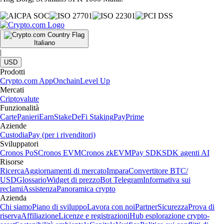
Italiano
|
USD
Prodotti
Crypto.com App
Onchain
Level Up
Mercati
Criptovalute
Funzionalità
Carte
Panieri
Earn
Stake
DeFi Staking
Pay
Prime
Aziende
Custodia
Pay (per i rivenditori)
Sviluppatori
Cronos PoS
Cronos EVM
Cronos zkEVM
Pay SDK
SDK agenti AI
Risorse
Ricerca
Aggiornamenti di mercato
Impara
Convertitore BTC/
USD
Glossario
Widget di prezzo
Bot Telegram
Informativa sui
reclami
Assistenza
Panoramica crypto
Azienda
Chi siamo
Piano di sviluppo
Lavora con noi
Partner
Sicurezza
Prova di
riserva
Affiliazione
Licenze e registrazioni
Hub esplorazione crypto-