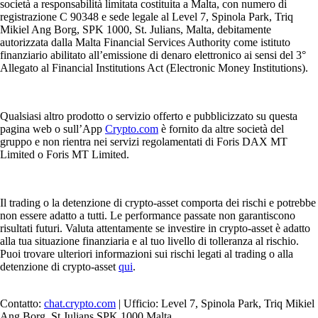
società a responsabilità limitata costituita a Malta, con numero di
registrazione C 90348 e sede legale al Level 7, Spinola Park, Triq
Mikiel Ang Borg, SPK 1000, St. Julians, Malta, debitamente
autorizzata dalla Malta Financial Services Authority come istituto
finanziario abilitato all’emissione di denaro elettronico ai sensi del 3°
Allegato al Financial Institutions Act (Electronic Money Institutions).
Qualsiasi altro prodotto o servizio offerto e pubblicizzato su questa
pagina web o sull’App
Crypto.com
è fornito da altre società del
gruppo e non rientra nei servizi regolamentati di Foris DAX MT
Limited o Foris MT Limited.
Il trading o la detenzione di crypto-asset comporta dei rischi e potrebbe
non essere adatto a tutti. Le performance passate non garantiscono
risultati futuri. Valuta attentamente se investire in crypto-asset è adatto
alla tua situazione finanziaria e al tuo livello di tolleranza al rischio.
Puoi trovare ulteriori informazioni sui rischi legati al trading o alla
detenzione di crypto-asset
qui
.
Contatto:
chat.crypto.com
| Ufficio: Level 7, Spinola Park, Triq Mikiel
Ang Borg, St Julians SPK 1000 Malta.