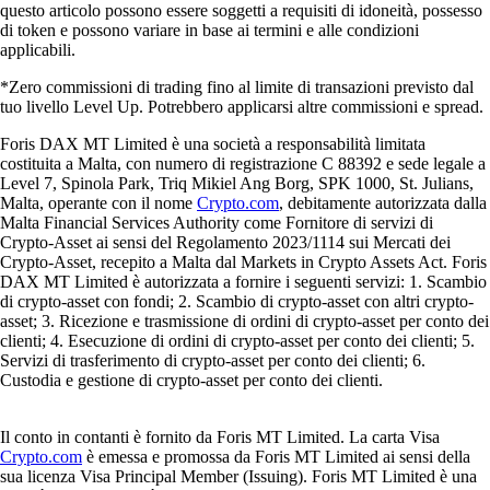
questo articolo possono essere soggetti a requisiti di idoneità, possesso
di token e possono variare in base ai termini e alle condizioni
applicabili.
*Zero commissioni di trading fino al limite di transazioni previsto dal
tuo livello Level Up. Potrebbero applicarsi altre commissioni e spread.
Foris DAX MT Limited è una società a responsabilità limitata
costituita a Malta, con numero di registrazione C 88392 e sede legale a
Level 7, Spinola Park, Triq Mikiel Ang Borg, SPK 1000, St. Julians,
Malta, operante con il nome
Crypto.com
, debitamente autorizzata dalla
Malta Financial Services Authority come Fornitore di servizi di
Crypto-Asset ai sensi del Regolamento 2023/1114 sui Mercati dei
Crypto-Asset, recepito a Malta dal Markets in Crypto Assets Act. Foris
DAX MT Limited è autorizzata a fornire i seguenti servizi: 1. Scambio
di crypto-asset con fondi; 2. Scambio di crypto-asset con altri crypto-
asset; 3. Ricezione e trasmissione di ordini di crypto-asset per conto dei
clienti; 4. Esecuzione di ordini di crypto-asset per conto dei clienti; 5.
Servizi di trasferimento di crypto-asset per conto dei clienti; 6.
Custodia e gestione di crypto-asset per conto dei clienti.
Il conto in contanti è fornito da Foris MT Limited. La carta Visa
Crypto.com
è emessa e promossa da Foris MT Limited ai sensi della
sua licenza Visa Principal Member (Issuing). Foris MT Limited è una