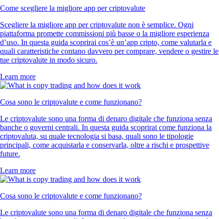
Come scegliere la migliore app per criptovalute
Scegliere la migliore app per criptovalute non è semplice. Ogni
piattaforma promette commissioni più basse o la migliore esperienza
d’uso. In questa guida scoprirai cos’è un’app cripto, come valutarla e
quali caratteristiche contano davvero per comprare, vendere o gestire le
tue criptovalute in modo sicuro.
Learn more
Cosa sono le criptovalute e come funzionano?
Le criptovalute sono una forma di denaro digitale che funziona senza
banche o governi centrali. In questa guida scoprirai come funziona la
criptovaluta, su quale tecnologia si basa, quali sono le tipologie
principali, come acquistarla e conservarla, oltre a rischi e prospettive
future.
Learn more
Cosa sono le criptovalute e come funzionano?
Le criptovalute sono una forma di denaro digitale che funziona senza