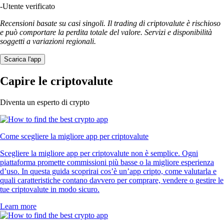
-
Utente verificato
Recensioni basate su casi singoli. Il trading di criptovalute è rischioso
e può comportare la perdita totale del valore. Servizi e disponibilità
soggetti a variazioni regionali.
Scarica l'app
Capire le criptovalute
Diventa un esperto di crypto
Come scegliere la migliore app per criptovalute
Scegliere la migliore app per criptovalute non è semplice. Ogni
piattaforma promette commissioni più basse o la migliore esperienza
d’uso. In questa guida scoprirai cos’è un’app cripto, come valutarla e
quali caratteristiche contano davvero per comprare, vendere o gestire le
tue criptovalute in modo sicuro.
Learn more