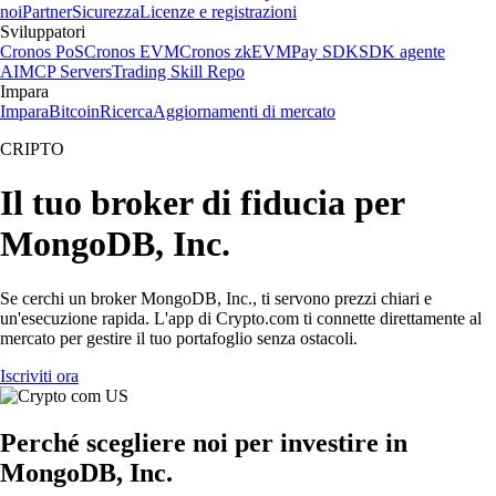
noi
Partner
Sicurezza
Licenze e registrazioni
Sviluppatori
Cronos PoS
Cronos EVM
Cronos zkEVM
Pay SDK
SDK agente
AI
MCP Servers
Trading Skill Repo
Impara
Impara
Bitcoin
Ricerca
Aggiornamenti di mercato
CRIPTO
Il tuo broker di fiducia per
MongoDB, Inc.
Se cerchi un broker MongoDB, Inc., ti servono prezzi chiari e
un'esecuzione rapida. L'app di Crypto.com ti connette direttamente al
mercato per gestire il tuo portafoglio senza ostacoli.
Iscriviti ora
Perché scegliere noi per investire in
MongoDB, Inc.