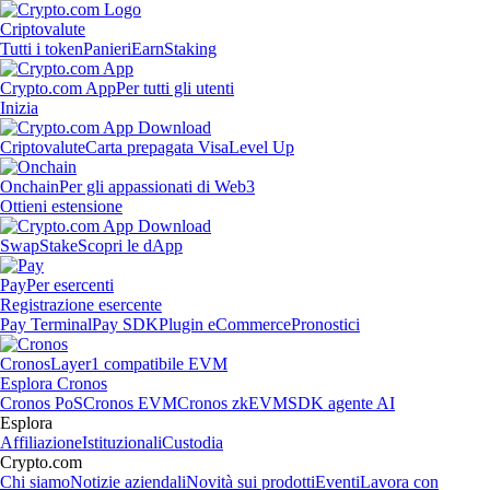
Criptovalute
Tutti i token
Panieri
Earn
Staking
Crypto.com App
Per tutti gli utenti
Inizia
Criptovalute
Carta prepagata Visa
Level Up
Onchain
Per gli appassionati di Web3
Ottieni estensione
Swap
Stake
Scopri le dApp
Pay
Per esercenti
Registrazione esercente
Pay Terminal
Pay SDK
Plugin eCommerce
Pronostici
Cronos
Layer1 compatibile EVM
Esplora Cronos
Cronos PoS
Cronos EVM
Cronos zkEVM
SDK agente AI
Esplora
Affiliazione
Istituzionali
Custodia
Crypto.com
Chi siamo
Notizie aziendali
Novità sui prodotti
Eventi
Lavora con