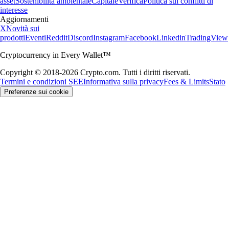
asset
Sostenibilità ambientale
Capitale
Verifica
Politica sui conflitti di
interesse
Aggiornamenti
X
Novità sui
prodotti
Eventi
Reddit
Discord
Instagram
Facebook
Linkedin
TradingView
Cryptocurrency in Every Wallet™
Copyright © 2018-2026 Crypto.com. Tutti i diritti riservati.
Termini e condizioni SEE
Informativa sulla privacy
Fees & Limits
Stato
Preferenze sui cookie