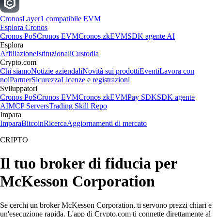
Cronos
Layer1 compatibile EVM
Esplora Cronos
Cronos PoS
Cronos EVM
Cronos zkEVM
SDK agente AI
Esplora
Affiliazione
Istituzionali
Custodia
Crypto.com
Chi siamo
Notizie aziendali
Novità sui prodotti
Eventi
Lavora con
noi
Partner
Sicurezza
Licenze e registrazioni
Sviluppatori
Cronos PoS
Cronos EVM
Cronos zkEVM
Pay SDK
SDK agente
AI
MCP Servers
Trading Skill Repo
Impara
Impara
Bitcoin
Ricerca
Aggiornamenti di mercato
CRIPTO
Il tuo broker di fiducia per
McKesson Corporation
Se cerchi un broker McKesson Corporation, ti servono prezzi chiari e
un'esecuzione rapida. L'app di Crypto.com ti connette direttamente al