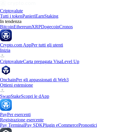
Criptovalute
Tutti i token
Panieri
Earn
Staking
In tendenza
Bitcoin
Ethereum
XRP
Dogecoin
Cronos
Crypto.com App
Per tutti gli utenti
Inizia
Criptovalute
Carta prepagata Visa
Level Up
Onchain
Per gli appassionati di Web3
Ottieni estensione
Swap
Stake
Scopri le dApp
Pay
Per esercenti
Registrazione esercente
Pay Terminal
Pay SDK
Plugin eCommerce
Pronostici