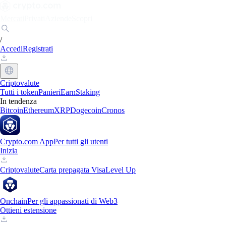
Mercati
Privati
Aziende
Scopri
/
Accedi
Registrati
Criptovalute
Tutti i token
Panieri
Earn
Staking
In tendenza
Bitcoin
Ethereum
XRP
Dogecoin
Cronos
Crypto.com App
Per tutti gli utenti
Inizia
Criptovalute
Carta prepagata Visa
Level Up
Onchain
Per gli appassionati di Web3
Ottieni estensione