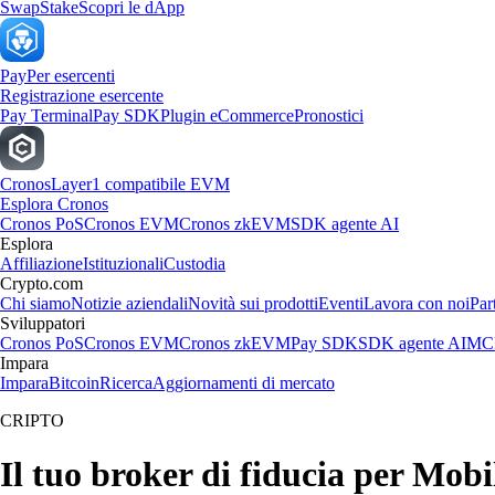
Swap
Stake
Scopri le dApp
Pay
Per esercenti
Registrazione esercente
Pay Terminal
Pay SDK
Plugin eCommerce
Pronostici
Cronos
Layer1 compatibile EVM
Esplora Cronos
Cronos PoS
Cronos EVM
Cronos zkEVM
SDK agente AI
Esplora
Affiliazione
Istituzionali
Custodia
Crypto.com
Chi siamo
Notizie aziendali
Novità sui prodotti
Eventi
Lavora con noi
Par
Sviluppatori
Cronos PoS
Cronos EVM
Cronos zkEVM
Pay SDK
SDK agente AI
MCP
Impara
Impara
Bitcoin
Ricerca
Aggiornamenti di mercato
CRIPTO
Il tuo broker di fiducia per Mobi