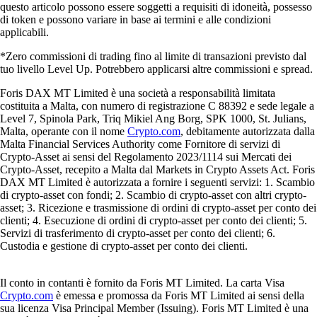
questo articolo possono essere soggetti a requisiti di idoneità, possesso
di token e possono variare in base ai termini e alle condizioni
applicabili.
*Zero commissioni di trading fino al limite di transazioni previsto dal
tuo livello Level Up. Potrebbero applicarsi altre commissioni e spread.
Foris DAX MT Limited è una società a responsabilità limitata
costituita a Malta, con numero di registrazione C 88392 e sede legale a
Level 7, Spinola Park, Triq Mikiel Ang Borg, SPK 1000, St. Julians,
Malta, operante con il nome
Crypto.com
, debitamente autorizzata dalla
Malta Financial Services Authority come Fornitore di servizi di
Crypto-Asset ai sensi del Regolamento 2023/1114 sui Mercati dei
Crypto-Asset, recepito a Malta dal Markets in Crypto Assets Act. Foris
DAX MT Limited è autorizzata a fornire i seguenti servizi: 1. Scambio
di crypto-asset con fondi; 2. Scambio di crypto-asset con altri crypto-
asset; 3. Ricezione e trasmissione di ordini di crypto-asset per conto dei
clienti; 4. Esecuzione di ordini di crypto-asset per conto dei clienti; 5.
Servizi di trasferimento di crypto-asset per conto dei clienti; 6.
Custodia e gestione di crypto-asset per conto dei clienti.
Il conto in contanti è fornito da Foris MT Limited. La carta Visa
Crypto.com
è emessa e promossa da Foris MT Limited ai sensi della
sua licenza Visa Principal Member (Issuing). Foris MT Limited è una