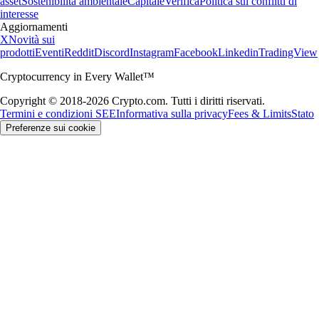
asset
Sostenibilità ambientale
Capitale
Verifica
Politica sui conflitti di
interesse
Aggiornamenti
X
Novità sui
prodotti
Eventi
Reddit
Discord
Instagram
Facebook
Linkedin
TradingView
Cryptocurrency in Every Wallet™
Copyright © 2018-2026 Crypto.com. Tutti i diritti riservati.
Termini e condizioni SEE
Informativa sulla privacy
Fees & Limits
Stato
Preferenze sui cookie