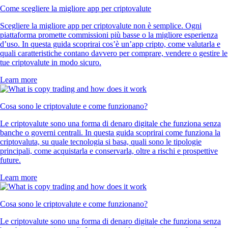
Come scegliere la migliore app per criptovalute
Scegliere la migliore app per criptovalute non è semplice. Ogni
piattaforma promette commissioni più basse o la migliore esperienza
d’uso. In questa guida scoprirai cos’è un’app cripto, come valutarla e
quali caratteristiche contano davvero per comprare, vendere o gestire le
tue criptovalute in modo sicuro.
Learn more
Cosa sono le criptovalute e come funzionano?
Le criptovalute sono una forma di denaro digitale che funziona senza
banche o governi centrali. In questa guida scoprirai come funziona la
criptovaluta, su quale tecnologia si basa, quali sono le tipologie
principali, come acquistarla e conservarla, oltre a rischi e prospettive
future.
Learn more
Cosa sono le criptovalute e come funzionano?
Le criptovalute sono una forma di denaro digitale che funziona senza