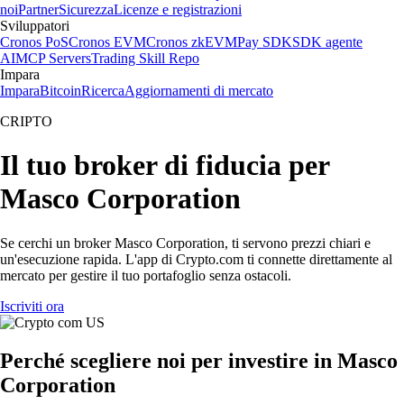
noi
Partner
Sicurezza
Licenze e registrazioni
Sviluppatori
Cronos PoS
Cronos EVM
Cronos zkEVM
Pay SDK
SDK agente
AI
MCP Servers
Trading Skill Repo
Impara
Impara
Bitcoin
Ricerca
Aggiornamenti di mercato
CRIPTO
Il tuo broker di fiducia per
Masco Corporation
Se cerchi un broker Masco Corporation, ti servono prezzi chiari e
un'esecuzione rapida. L'app di Crypto.com ti connette direttamente al
mercato per gestire il tuo portafoglio senza ostacoli.
Iscriviti ora
Perché scegliere noi per investire in Masco
Corporation