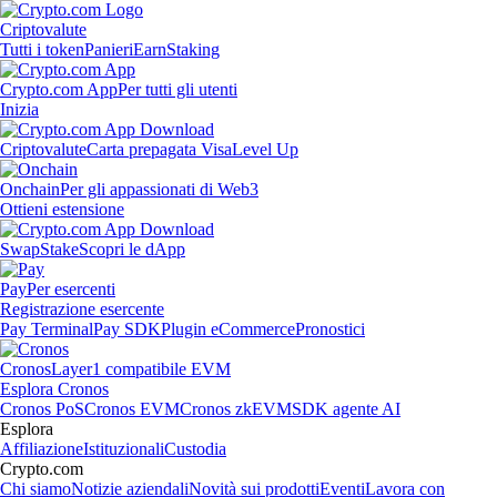
Criptovalute
Tutti i token
Panieri
Earn
Staking
Crypto.com App
Per tutti gli utenti
Inizia
Criptovalute
Carta prepagata Visa
Level Up
Onchain
Per gli appassionati di Web3
Ottieni estensione
Swap
Stake
Scopri le dApp
Pay
Per esercenti
Registrazione esercente
Pay Terminal
Pay SDK
Plugin eCommerce
Pronostici
Cronos
Layer1 compatibile EVM
Esplora Cronos
Cronos PoS
Cronos EVM
Cronos zkEVM
SDK agente AI
Esplora
Affiliazione
Istituzionali
Custodia
Crypto.com
Chi siamo
Notizie aziendali
Novità sui prodotti
Eventi
Lavora con