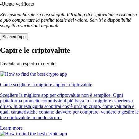
-
Utente verificato
Recensioni basate su casi singoli. Il trading di criptovalute è rischioso
e può comportare la perdita totale del valore. Servizi e disponibilità
soggetti a variazioni regionali.
Scarica l'app
Capire le criptovalute
Diventa un esperto di crypto
Come scegliere la migliore app per criptovalute
Scegliere la migliore app per criptovalute non è semplice. Ogni
piattaforma promette commissioni più basse o la migliore esperienza
d’uso. In questa guida scoprirai cos’è un’app cripto, come valutarla e
quali caratteristiche contano davvero per comprare, vendere o gestire le
tue criptovalute in modo sicuro.
Learn more