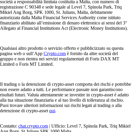
società a responsabilità limitata costituita a Malta, con numero di
registrazione C 90348 e sede legale al Level 7, Spinola Park, Triq
Mikiel Ang Borg, SPK 1000, St. Julians, Malta, debitamente
autorizzata dalla Malta Financial Services Authority come istituto
finanziario abilitato all’emissione di denaro elettronico ai sensi del 3°
Allegato al Financial Institutions Act (Electronic Money Institutions).
Qualsiasi altro prodotto o servizio offerto e pubblicizzato su questa
pagina web o sull’App
Crypto.com
è fornito da altre società del
gruppo e non rientra nei servizi regolamentati di Foris DAX MT
Limited o Foris MT Limited.
Il trading o la detenzione di crypto-asset comporta dei rischi e potrebbe
non essere adatto a tutti. Le performance passate non garantiscono
risultati futuri. Valuta attentamente se investire in crypto-asset è adatto
alla tua situazione finanziaria e al tuo livello di tolleranza al rischio.
Puoi trovare ulteriori informazioni sui rischi legati al trading o alla
detenzione di crypto-asset
qui
.
Contatto:
chat.crypto.com
| Ufficio: Level 7, Spinola Park, Triq Mikiel
Ang Borg, St Julians SPK 1000 Malta.