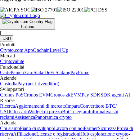
Italiano
|
USD
Prodotti
Crypto.com App
Onchain
Level Up
Mercati
Criptovalute
Funzionalità
Carte
Panieri
Earn
Stake
DeFi Staking
Pay
Prime
Aziende
Custodia
Pay (per i rivenditori)
Sviluppatori
Cronos PoS
Cronos EVM
Cronos zkEVM
Pay SDK
SDK agenti AI
Risorse
Ricerca
Aggiornamenti di mercato
Impara
Convertitore BTC/
USD
Glossario
Widget di prezzo
Bot Telegram
Informativa sui
reclami
Assistenza
Panoramica crypto
Azienda
Chi siamo
Piano di sviluppo
Lavora con noi
Partner
Sicurezza
Prova di
riserva
Affiliazione
Licenze e registrazioni
Hub esplorazione crypto-