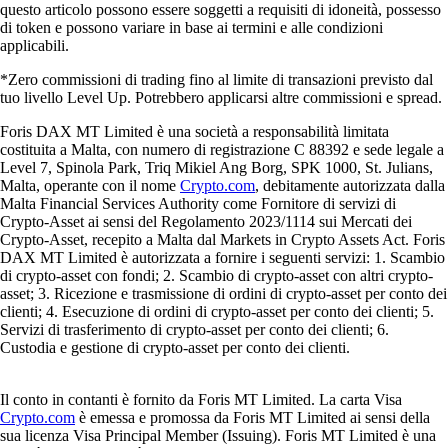
questo articolo possono essere soggetti a requisiti di idoneità, possesso
di token e possono variare in base ai termini e alle condizioni
applicabili.
*Zero commissioni di trading fino al limite di transazioni previsto dal
tuo livello Level Up. Potrebbero applicarsi altre commissioni e spread.
Foris DAX MT Limited è una società a responsabilità limitata
costituita a Malta, con numero di registrazione C 88392 e sede legale a
Level 7, Spinola Park, Triq Mikiel Ang Borg, SPK 1000, St. Julians,
Malta, operante con il nome
Crypto.com
, debitamente autorizzata dalla
Malta Financial Services Authority come Fornitore di servizi di
Crypto-Asset ai sensi del Regolamento 2023/1114 sui Mercati dei
Crypto-Asset, recepito a Malta dal Markets in Crypto Assets Act. Foris
DAX MT Limited è autorizzata a fornire i seguenti servizi: 1. Scambio
di crypto-asset con fondi; 2. Scambio di crypto-asset con altri crypto-
asset; 3. Ricezione e trasmissione di ordini di crypto-asset per conto dei
clienti; 4. Esecuzione di ordini di crypto-asset per conto dei clienti; 5.
Servizi di trasferimento di crypto-asset per conto dei clienti; 6.
Custodia e gestione di crypto-asset per conto dei clienti.
Il conto in contanti è fornito da Foris MT Limited. La carta Visa
Crypto.com
è emessa e promossa da Foris MT Limited ai sensi della
sua licenza Visa Principal Member (Issuing). Foris MT Limited è una