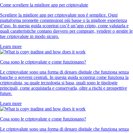
Come scegliere la migliore app per criptovalute
Scegliere la migliore app per criptovalute non è semplice. Ogni
piattaforma promette commissioni più basse o la migliore esperienza
d’uso. In questa guida scoprirai cos’è un’app cripto, come valutarla e
quali caratteristiche contano davvero per comprare, vendere o gestire le
tue criptovalute in modo sicuro.
Learn more
Cosa sono le criptovalute e come funzionano?
Le criptovalute sono una forma di denaro digitale che funziona senza
banche o governi centrali. In questa guida scoprirai come funziona la
criptovaluta, su quale tecnologia si basa, quali sono le tipologie
principali, come acquistarla e conservarla, oltre a rischi e prospettive
future.
Learn more
Cosa sono le criptovalute e come funzionano?
Le criptovalute sono una forma di denaro digitale che funziona senza