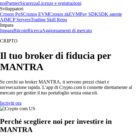
noi
Partner
Sicurezza
Licenze e registrazioni
Sviluppatori
Cronos PoS
Cronos EVM
Cronos zkEVM
Pay SDK
SDK agente
AI
MCP Servers
Trading Skill Repo
Impara
Impara
Bitcoin
Ricerca
Aggiornamenti di mercato
CRIPTO
Il tuo broker di fiducia per
MANTRA
Se cerchi un broker MANTRA, ti servono prezzi chiari e
un'esecuzione rapida. L'app di Crypto.com ti connette direttamente al
mercato per gestire il tuo portafoglio senza ostacoli.
Iscriviti ora
Perché scegliere noi per investire in
MANTRA