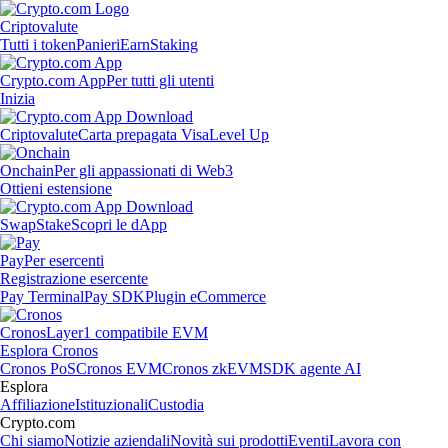
Criptovalute
Tutti i token
Panieri
Earn
Staking
Crypto.com App
Per tutti gli utenti
Inizia
Criptovalute
Carta prepagata Visa
Level Up
Onchain
Per gli appassionati di Web3
Ottieni estensione
Swap
Stake
Scopri le dApp
Pay
Per esercenti
Registrazione esercente
Pay Terminal
Pay SDK
Plugin eCommerce
Cronos
Layer1 compatibile EVM
Esplora Cronos
Cronos PoS
Cronos EVM
Cronos zkEVM
SDK agente AI
Esplora
Affiliazione
Istituzionali
Custodia
Crypto.com
Chi siamo
Notizie aziendali
Novità sui prodotti
Eventi
Lavora con