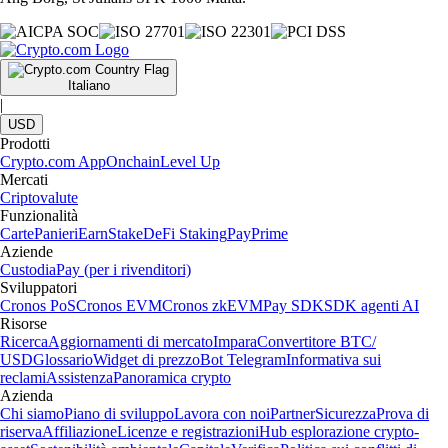
Italiano
|
USD
Prodotti
Crypto.com App
Onchain
Level Up
Mercati
Criptovalute
Funzionalità
Carte
Panieri
Earn
Stake
DeFi Staking
Pay
Prime
Aziende
Custodia
Pay (per i rivenditori)
Sviluppatori
Cronos PoS
Cronos EVM
Cronos zkEVM
Pay SDK
SDK agenti AI
Risorse
Ricerca
Aggiornamenti di mercato
Impara
Convertitore BTC/
USD
Glossario
Widget di prezzo
Bot Telegram
Informativa sui
reclami
Assistenza
Panoramica crypto
Azienda
Chi siamo
Piano di sviluppo
Lavora con noi
Partner
Sicurezza
Prova di
riserva
Affiliazione
Licenze e registrazioni
Hub esplorazione crypto-