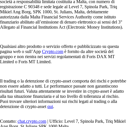
società a responsabilità limitata costituita a Malta, con numero di
registrazione C 90348 e sede legale al Level 7, Spinola Park, Triq
Mikiel Ang Borg, SPK 1000, St. Julians, Malta, debitamente
autorizzata dalla Malta Financial Services Authority come istituto
finanziario abilitato all’emissione di denaro elettronico ai sensi del 3°
Allegato al Financial Institutions Act (Electronic Money Institutions).
Qualsiasi altro prodotto o servizio offerto e pubblicizzato su questa
pagina web o sull’App
Crypto.com
è fornito da altre società del
gruppo e non rientra nei servizi regolamentati di Foris DAX MT
Limited o Foris MT Limited.
Il trading o la detenzione di crypto-asset comporta dei rischi e potrebbe
non essere adatto a tutti. Le performance passate non garantiscono
risultati futuri. Valuta attentamente se investire in crypto-asset è adatto
alla tua situazione finanziaria e al tuo livello di tolleranza al rischio.
Puoi trovare ulteriori informazioni sui rischi legati al trading o alla
detenzione di crypto-asset
qui
.
Contatto:
chat.crypto.com
| Ufficio: Level 7, Spinola Park, Triq Mikiel
Ang Borg, St Julians SPK 1000 Malta.