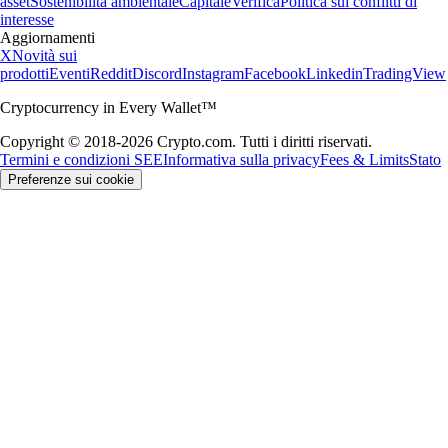
asset
Sostenibilità ambientale
Capitale
Verifica
Politica sui conflitti di
interesse
Aggiornamenti
X
Novità sui
prodotti
Eventi
Reddit
Discord
Instagram
Facebook
Linkedin
TradingView
Cryptocurrency in Every Wallet™
Copyright © 2018-2026 Crypto.com. Tutti i diritti riservati.
Termini e condizioni SEE
Informativa sulla privacy
Fees & Limits
Stato
Preferenze sui cookie