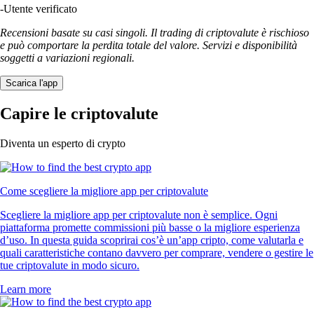
-
Utente verificato
Recensioni basate su casi singoli. Il trading di criptovalute è rischioso
e può comportare la perdita totale del valore. Servizi e disponibilità
soggetti a variazioni regionali.
Scarica l'app
Capire le criptovalute
Diventa un esperto di crypto
Come scegliere la migliore app per criptovalute
Scegliere la migliore app per criptovalute non è semplice. Ogni
piattaforma promette commissioni più basse o la migliore esperienza
d’uso. In questa guida scoprirai cos’è un’app cripto, come valutarla e
quali caratteristiche contano davvero per comprare, vendere o gestire le
tue criptovalute in modo sicuro.
Learn more