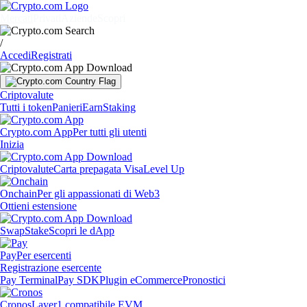
Mercati
Privati
Aziende
Scopri
/
Accedi
Registrati
Criptovalute
Tutti i token
Panieri
Earn
Staking
Crypto.com App
Per tutti gli utenti
Inizia
Criptovalute
Carta prepagata Visa
Level Up
Onchain
Per gli appassionati di Web3
Ottieni estensione
Swap
Stake
Scopri le dApp
Pay
Per esercenti
Registrazione esercente
Pay Terminal
Pay SDK
Plugin eCommerce
Pronostici
Cronos
Layer1 compatibile EVM