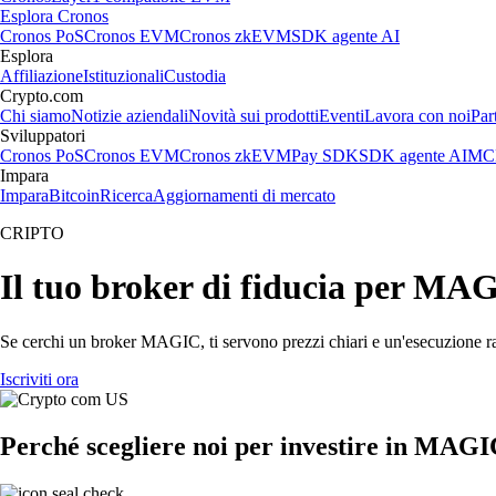
Esplora Cronos
Cronos PoS
Cronos EVM
Cronos zkEVM
SDK agente AI
Esplora
Affiliazione
Istituzionali
Custodia
Crypto.com
Chi siamo
Notizie aziendali
Novità sui prodotti
Eventi
Lavora con noi
Par
Sviluppatori
Cronos PoS
Cronos EVM
Cronos zkEVM
Pay SDK
SDK agente AI
MCP
Impara
Impara
Bitcoin
Ricerca
Aggiornamenti di mercato
CRIPTO
Il tuo broker di fiducia per MA
Se cerchi un broker MAGIC, ti servono prezzi chiari e un'esecuzione rap
Iscriviti ora
Perché scegliere noi per investire in MAG