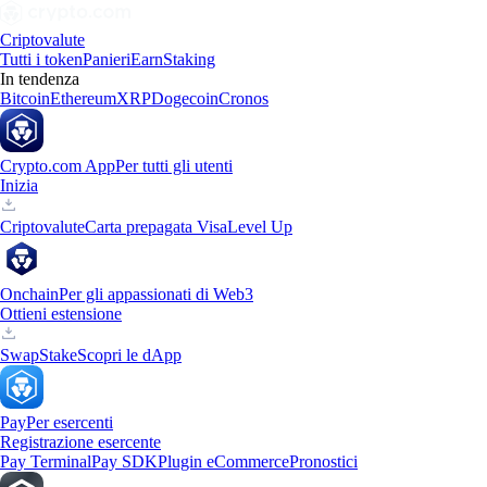
Criptovalute
Tutti i token
Panieri
Earn
Staking
In tendenza
Bitcoin
Ethereum
XRP
Dogecoin
Cronos
Crypto.com App
Per tutti gli utenti
Inizia
Criptovalute
Carta prepagata Visa
Level Up
Onchain
Per gli appassionati di Web3
Ottieni estensione
Swap
Stake
Scopri le dApp
Pay
Per esercenti
Registrazione esercente
Pay Terminal
Pay SDK
Plugin eCommerce
Pronostici