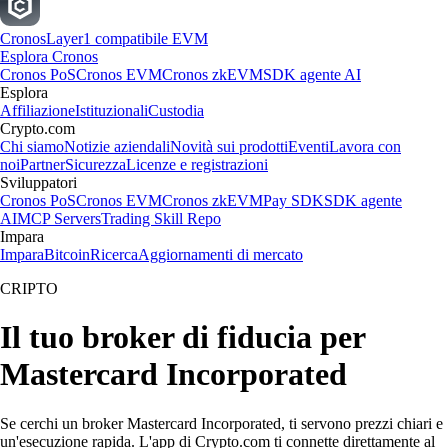
Cronos
Layer1 compatibile EVM
Esplora Cronos
Cronos PoS
Cronos EVM
Cronos zkEVM
SDK agente AI
Esplora
Affiliazione
Istituzionali
Custodia
Crypto.com
Chi siamo
Notizie aziendali
Novità sui prodotti
Eventi
Lavora con
noi
Partner
Sicurezza
Licenze e registrazioni
Sviluppatori
Cronos PoS
Cronos EVM
Cronos zkEVM
Pay SDK
SDK agente
AI
MCP Servers
Trading Skill Repo
Impara
Impara
Bitcoin
Ricerca
Aggiornamenti di mercato
CRIPTO
Il tuo broker di fiducia per
Mastercard Incorporated
Se cerchi un broker Mastercard Incorporated, ti servono prezzi chiari e
un'esecuzione rapida. L'app di Crypto.com ti connette direttamente al