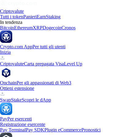
Criptovalute
Tutti i token
Panieri
Earn
Staking
In tendenza
Bitcoin
Ethereum
XRP
Dogecoin
Cronos
Crypto.com App
Per tutti gli utenti
Inizia
Criptovalute
Carta prepagata Visa
Level Up
Onchain
Per gli appassionati di Web3
Ottieni estensione
Swap
Stake
Scopri le dApp
Pay
Per esercenti
Registrazione esercente
Pay Terminal
Pay SDK
Plugin eCommerce
Pronostici