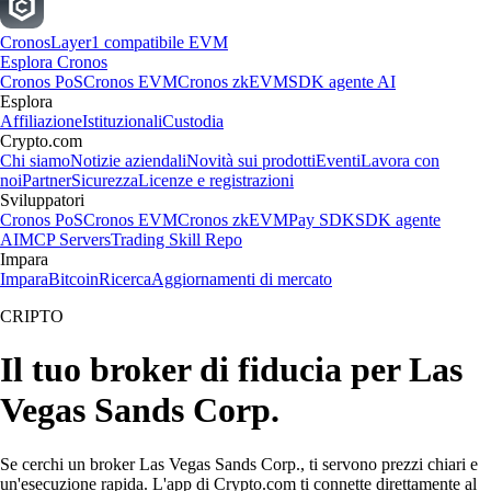
Cronos
Layer1 compatibile EVM
Esplora Cronos
Cronos PoS
Cronos EVM
Cronos zkEVM
SDK agente AI
Esplora
Affiliazione
Istituzionali
Custodia
Crypto.com
Chi siamo
Notizie aziendali
Novità sui prodotti
Eventi
Lavora con
noi
Partner
Sicurezza
Licenze e registrazioni
Sviluppatori
Cronos PoS
Cronos EVM
Cronos zkEVM
Pay SDK
SDK agente
AI
MCP Servers
Trading Skill Repo
Impara
Impara
Bitcoin
Ricerca
Aggiornamenti di mercato
CRIPTO
Il tuo broker di fiducia per Las
Vegas Sands Corp.
Se cerchi un broker Las Vegas Sands Corp., ti servono prezzi chiari e
un'esecuzione rapida. L'app di Crypto.com ti connette direttamente al