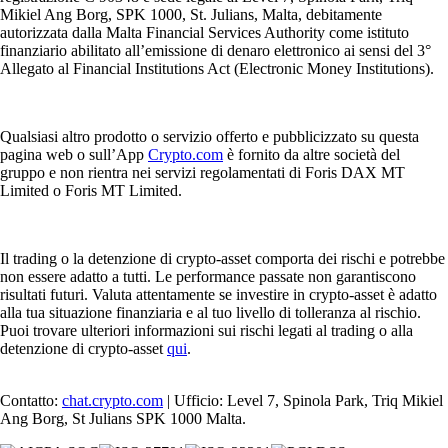
Mikiel Ang Borg, SPK 1000, St. Julians, Malta, debitamente
autorizzata dalla Malta Financial Services Authority come istituto
finanziario abilitato all’emissione di denaro elettronico ai sensi del 3°
Allegato al Financial Institutions Act (Electronic Money Institutions).
Qualsiasi altro prodotto o servizio offerto e pubblicizzato su questa
pagina web o sull’App
Crypto.com
è fornito da altre società del
gruppo e non rientra nei servizi regolamentati di Foris DAX MT
Limited o Foris MT Limited.
Il trading o la detenzione di crypto-asset comporta dei rischi e potrebbe
non essere adatto a tutti. Le performance passate non garantiscono
risultati futuri. Valuta attentamente se investire in crypto-asset è adatto
alla tua situazione finanziaria e al tuo livello di tolleranza al rischio.
Puoi trovare ulteriori informazioni sui rischi legati al trading o alla
detenzione di crypto-asset
qui
.
Contatto:
chat.crypto.com
| Ufficio: Level 7, Spinola Park, Triq Mikiel
Ang Borg, St Julians SPK 1000 Malta.