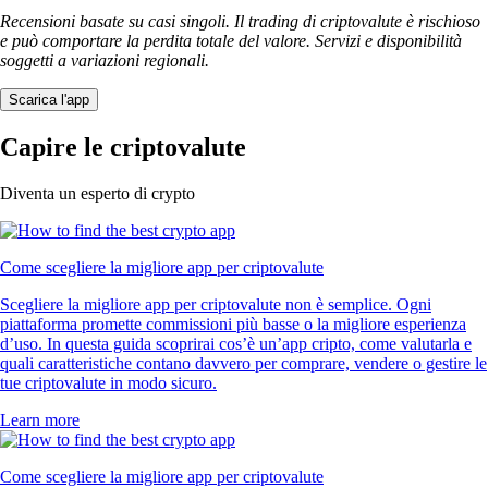
Recensioni basate su casi singoli. Il trading di criptovalute è rischioso
e può comportare la perdita totale del valore. Servizi e disponibilità
soggetti a variazioni regionali.
Scarica l'app
Capire le criptovalute
Diventa un esperto di crypto
Come scegliere la migliore app per criptovalute
Scegliere la migliore app per criptovalute non è semplice. Ogni
piattaforma promette commissioni più basse o la migliore esperienza
d’uso. In questa guida scoprirai cos’è un’app cripto, come valutarla e
quali caratteristiche contano davvero per comprare, vendere o gestire le
tue criptovalute in modo sicuro.
Learn more
Come scegliere la migliore app per criptovalute