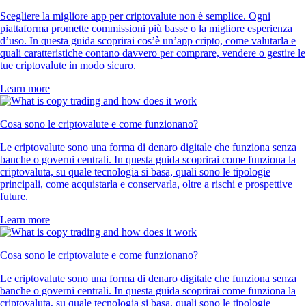
Scegliere la migliore app per criptovalute non è semplice. Ogni
piattaforma promette commissioni più basse o la migliore esperienza
d’uso. In questa guida scoprirai cos’è un’app cripto, come valutarla e
quali caratteristiche contano davvero per comprare, vendere o gestire le
tue criptovalute in modo sicuro.
Learn more
Cosa sono le criptovalute e come funzionano?
Le criptovalute sono una forma di denaro digitale che funziona senza
banche o governi centrali. In questa guida scoprirai come funziona la
criptovaluta, su quale tecnologia si basa, quali sono le tipologie
principali, come acquistarla e conservarla, oltre a rischi e prospettive
future.
Learn more
Cosa sono le criptovalute e come funzionano?
Le criptovalute sono una forma di denaro digitale che funziona senza
banche o governi centrali. In questa guida scoprirai come funziona la
criptovaluta, su quale tecnologia si basa, quali sono le tipologie