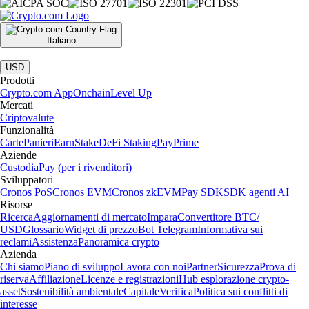
Italiano
|
USD
Prodotti
Crypto.com App
Onchain
Level Up
Mercati
Criptovalute
Funzionalità
Carte
Panieri
Earn
Stake
DeFi Staking
Pay
Prime
Aziende
Custodia
Pay (per i rivenditori)
Sviluppatori
Cronos PoS
Cronos EVM
Cronos zkEVM
Pay SDK
SDK agenti AI
Risorse
Ricerca
Aggiornamenti di mercato
Impara
Convertitore BTC/
USD
Glossario
Widget di prezzo
Bot Telegram
Informativa sui
reclami
Assistenza
Panoramica crypto
Azienda
Chi siamo
Piano di sviluppo
Lavora con noi
Partner
Sicurezza
Prova di
riserva
Affiliazione
Licenze e registrazioni
Hub esplorazione crypto-
asset
Sostenibilità ambientale
Capitale
Verifica
Politica sui conflitti di
interesse