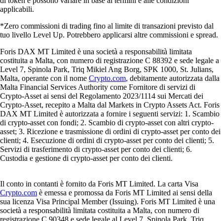
di token e possono variare in base ai termini e alle condizioni
applicabili.
*Zero commissioni di trading fino al limite di transazioni previsto dal
tuo livello Level Up. Potrebbero applicarsi altre commissioni e spread.
Foris DAX MT Limited è una società a responsabilità limitata
costituita a Malta, con numero di registrazione C 88392 e sede legale a
Level 7, Spinola Park, Triq Mikiel Ang Borg, SPK 1000, St. Julians,
Malta, operante con il nome
Crypto.com
, debitamente autorizzata dalla
Malta Financial Services Authority come Fornitore di servizi di
Crypto-Asset ai sensi del Regolamento 2023/1114 sui Mercati dei
Crypto-Asset, recepito a Malta dal Markets in Crypto Assets Act. Foris
DAX MT Limited è autorizzata a fornire i seguenti servizi: 1. Scambio
di crypto-asset con fondi; 2. Scambio di crypto-asset con altri crypto-
asset; 3. Ricezione e trasmissione di ordini di crypto-asset per conto dei
clienti; 4. Esecuzione di ordini di crypto-asset per conto dei clienti; 5.
Servizi di trasferimento di crypto-asset per conto dei clienti; 6.
Custodia e gestione di crypto-asset per conto dei clienti.
Il conto in contanti è fornito da Foris MT Limited. La carta Visa
Crypto.com
è emessa e promossa da Foris MT Limited ai sensi della
sua licenza Visa Principal Member (Issuing). Foris MT Limited è una
società a responsabilità limitata costituita a Malta, con numero di
registrazione C 90348 e sede legale al Level 7, Spinola Park, Triq