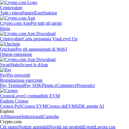
Criptovalute
Tutti i token
Panieri
Earn
Staking
Crypto.com App
Per tutti gli utenti
Inizia
Criptovalute
Carta prepagata Visa
Level Up
Onchain
Per gli appassionati di Web3
Ottieni estensione
Swap
Stake
Scopri le dApp
Pay
Per esercenti
Registrazione esercente
Pay Terminal
Pay SDK
Plugin eCommerce
Pronostici
Cronos
Layer1 compatibile EVM
Esplora Cronos
Cronos PoS
Cronos EVM
Cronos zkEVM
SDK agente AI
Esplora
Affiliazione
Istituzionali
Custodia
Crypto.com
Chi siamo
Notizie aziendali
Novità sui prodotti
Eventi
Lavora con