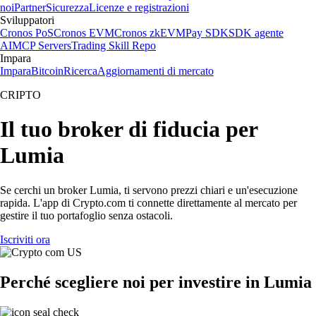
noi
Partner
Sicurezza
Licenze e registrazioni
Sviluppatori
Cronos PoS
Cronos EVM
Cronos zkEVM
Pay SDK
SDK agente
AI
MCP Servers
Trading Skill Repo
Impara
Impara
Bitcoin
Ricerca
Aggiornamenti di mercato
CRIPTO
Il tuo broker di fiducia per
Lumia
Se cerchi un broker Lumia, ti servono prezzi chiari e un'esecuzione
rapida. L'app di Crypto.com ti connette direttamente al mercato per
gestire il tuo portafoglio senza ostacoli.
Iscriviti ora
Perché scegliere noi per investire in Lumia