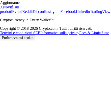
Aggiornamenti
X
Novità sui
prodotti
Eventi
Reddit
Discord
Instagram
Facebook
Linkedin
TradingView
Cryptocurrency in Every Wallet™
Copyright © 2018-2026 Crypto.com. Tutti i diritti riservati.
Termini e condizioni SEE
Informativa sulla privacy
Fees & Limits
Stato
Preferenze sui cookie