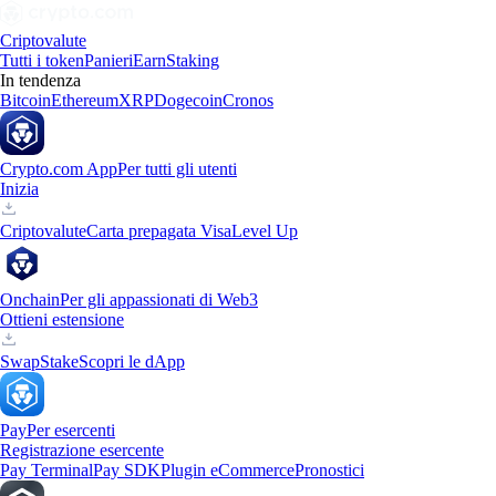
Criptovalute
Tutti i token
Panieri
Earn
Staking
In tendenza
Bitcoin
Ethereum
XRP
Dogecoin
Cronos
Crypto.com App
Per tutti gli utenti
Inizia
Criptovalute
Carta prepagata Visa
Level Up
Onchain
Per gli appassionati di Web3
Ottieni estensione
Swap
Stake
Scopri le dApp
Pay
Per esercenti
Registrazione esercente
Pay Terminal
Pay SDK
Plugin eCommerce
Pronostici