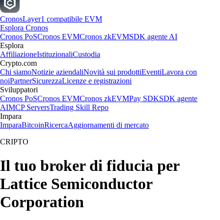
Cronos
Layer1 compatibile EVM
Esplora Cronos
Cronos PoS
Cronos EVM
Cronos zkEVM
SDK agente AI
Esplora
Affiliazione
Istituzionali
Custodia
Crypto.com
Chi siamo
Notizie aziendali
Novità sui prodotti
Eventi
Lavora con
noi
Partner
Sicurezza
Licenze e registrazioni
Sviluppatori
Cronos PoS
Cronos EVM
Cronos zkEVM
Pay SDK
SDK agente
AI
MCP Servers
Trading Skill Repo
Impara
Impara
Bitcoin
Ricerca
Aggiornamenti di mercato
CRIPTO
Il tuo broker di fiducia per
Lattice Semiconductor
Corporation