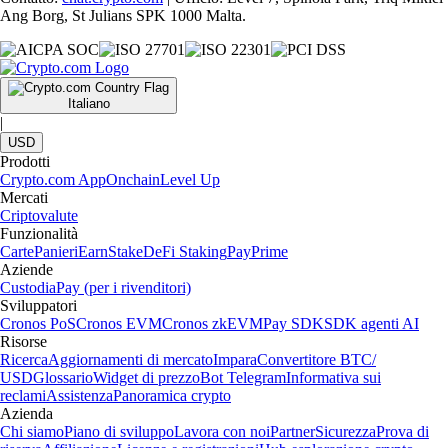
Ang Borg, St Julians SPK 1000 Malta.
Italiano
|
USD
Prodotti
Crypto.com App
Onchain
Level Up
Mercati
Criptovalute
Funzionalità
Carte
Panieri
Earn
Stake
DeFi Staking
Pay
Prime
Aziende
Custodia
Pay (per i rivenditori)
Sviluppatori
Cronos PoS
Cronos EVM
Cronos zkEVM
Pay SDK
SDK agenti AI
Risorse
Ricerca
Aggiornamenti di mercato
Impara
Convertitore BTC/
USD
Glossario
Widget di prezzo
Bot Telegram
Informativa sui
reclami
Assistenza
Panoramica crypto
Azienda
Chi siamo
Piano di sviluppo
Lavora con noi
Partner
Sicurezza
Prova di