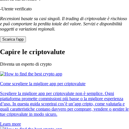
-
Utente verificato
Recensioni basate su casi singoli. Il trading di criptovalute è rischioso
e può comportare la perdita totale del valore. Servizi e disponibilità
soggetti a variazioni regionali.
Scarica l'app
Capire le criptovalute
Diventa un esperto di crypto
Come scegliere la migliore app per criptovalute
Scegliere la migliore app per criptovalute non è semplice. Ogni
piattaforma promette commissioni più basse o la migliore esperienza
d’uso. In questa guida scoprirai cos’è un’app cripto, come valutarla e
quali caratteristiche contano davvero per comprare, vendere o gestire le
tue criptovalute in modo sicuro.
Learn more