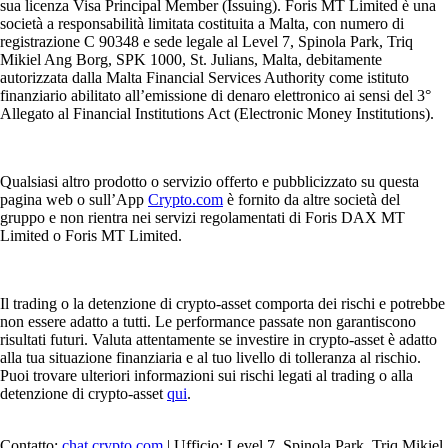
sua licenza Visa Principal Member (Issuing). Foris MT Limited è una
società a responsabilità limitata costituita a Malta, con numero di
registrazione C 90348 e sede legale al Level 7, Spinola Park, Triq
Mikiel Ang Borg, SPK 1000, St. Julians, Malta, debitamente
autorizzata dalla Malta Financial Services Authority come istituto
finanziario abilitato all’emissione di denaro elettronico ai sensi del 3°
Allegato al Financial Institutions Act (Electronic Money Institutions).
Qualsiasi altro prodotto o servizio offerto e pubblicizzato su questa
pagina web o sull’App
Crypto.com
è fornito da altre società del
gruppo e non rientra nei servizi regolamentati di Foris DAX MT
Limited o Foris MT Limited.
Il trading o la detenzione di crypto-asset comporta dei rischi e potrebbe
non essere adatto a tutti. Le performance passate non garantiscono
risultati futuri. Valuta attentamente se investire in crypto-asset è adatto
alla tua situazione finanziaria e al tuo livello di tolleranza al rischio.
Puoi trovare ulteriori informazioni sui rischi legati al trading o alla
detenzione di crypto-asset
qui
.
Contatto:
chat.crypto.com
| Ufficio: Level 7, Spinola Park, Triq Mikiel