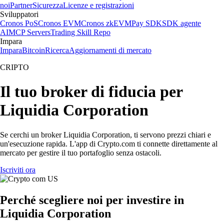
noi
Partner
Sicurezza
Licenze e registrazioni
Sviluppatori
Cronos PoS
Cronos EVM
Cronos zkEVM
Pay SDK
SDK agente
AI
MCP Servers
Trading Skill Repo
Impara
Impara
Bitcoin
Ricerca
Aggiornamenti di mercato
CRIPTO
Il tuo broker di fiducia per
Liquidia Corporation
Se cerchi un broker Liquidia Corporation, ti servono prezzi chiari e
un'esecuzione rapida. L'app di Crypto.com ti connette direttamente al
mercato per gestire il tuo portafoglio senza ostacoli.
Iscriviti ora
Perché scegliere noi per investire in
Liquidia Corporation