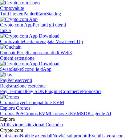
Criptovalute
Tutti i token
Panieri
Earn
Staking
Crypto.com App
Per tutti gli utenti
Inizia
Criptovalute
Carta prepagata Visa
Level Up
Onchain
Per gli appassionati di Web3
Ottieni estensione
Swap
Stake
Scopri le dApp
Pay
Per esercenti
Registrazione esercente
Pay Terminal
Pay SDK
Plugin eCommerce
Pronostici
Cronos
Layer1 compatibile EVM
Esplora Cronos
Cronos PoS
Cronos EVM
Cronos zkEVM
SDK agente AI
Esplora
Affiliazione
Istituzionali
Custodia
Crypto.com
Chi siamo
Notizie aziendali
Novità sui prodotti
Eventi
Lavora con