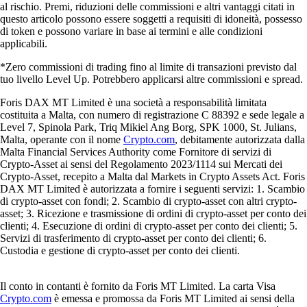
al rischio. Premi, riduzioni delle commissioni e altri vantaggi citati in
questo articolo possono essere soggetti a requisiti di idoneità, possesso
di token e possono variare in base ai termini e alle condizioni
applicabili.
*Zero commissioni di trading fino al limite di transazioni previsto dal
tuo livello Level Up. Potrebbero applicarsi altre commissioni e spread.
Foris DAX MT Limited è una società a responsabilità limitata
costituita a Malta, con numero di registrazione C 88392 e sede legale a
Level 7, Spinola Park, Triq Mikiel Ang Borg, SPK 1000, St. Julians,
Malta, operante con il nome
Crypto.com
, debitamente autorizzata dalla
Malta Financial Services Authority come Fornitore di servizi di
Crypto-Asset ai sensi del Regolamento 2023/1114 sui Mercati dei
Crypto-Asset, recepito a Malta dal Markets in Crypto Assets Act. Foris
DAX MT Limited è autorizzata a fornire i seguenti servizi: 1. Scambio
di crypto-asset con fondi; 2. Scambio di crypto-asset con altri crypto-
asset; 3. Ricezione e trasmissione di ordini di crypto-asset per conto dei
clienti; 4. Esecuzione di ordini di crypto-asset per conto dei clienti; 5.
Servizi di trasferimento di crypto-asset per conto dei clienti; 6.
Custodia e gestione di crypto-asset per conto dei clienti.
Il conto in contanti è fornito da Foris MT Limited. La carta Visa
Crypto.com
è emessa e promossa da Foris MT Limited ai sensi della