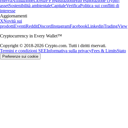
riserva
Affiliazione
Licenze e registrazioni
Hub esplorazione crypto-
asset
Sostenibilità ambientale
Capitale
Verifica
Politica sui conflitti di
interesse
Aggiornamenti
X
Novità sui
prodotti
Eventi
Reddit
Discord
Instagram
Facebook
Linkedin
TradingView
Cryptocurrency in Every Wallet™
Copyright © 2018-2026 Crypto.com. Tutti i diritti riservati.
Termini e condizioni SEE
Informativa sulla privacy
Fees & Limits
Stato
Preferenze sui cookie