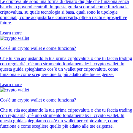
Le criptovalute sono una forma di denaro digitale che funziona senza
banche o governi centrali. In questa guida scoprirai come funziona la
criptovaluta, su quale tecnologia si basa, quali sono le tipologie
principali, come acquistarla e conservarla, oltre a rischi e prospettive
future.
Learn more
Cos'è un crypto wallet e come funziona?
Che tu stia acquistando la tua prima criptovaluta o che tu faccia trading
con regolarità, c’è uno strumento fondamentale: il crypto wallet. In
questa guida spieghiamo cos’è un wallet per criptovalute, come
funziona e come scegliere quello più adatto alle tue esigenze.
Learn more
Cos'è un crypto wallet e come funziona?
Che tu stia acquistando la tua prima criptovaluta o che tu faccia trading
con regolarità, c’è uno strumento fondamentale: il crypto wallet. In
questa guida spieghiamo cos’è un wallet per criptovalute, come
funziona e come scegliere quello più adatto alle tue esigenze.