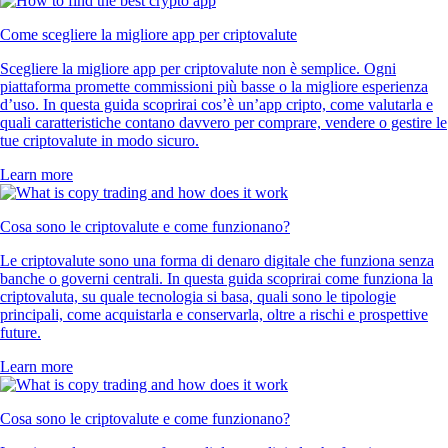
Come scegliere la migliore app per criptovalute
Scegliere la migliore app per criptovalute non è semplice. Ogni
piattaforma promette commissioni più basse o la migliore esperienza
d’uso. In questa guida scoprirai cos’è un’app cripto, come valutarla e
quali caratteristiche contano davvero per comprare, vendere o gestire le
tue criptovalute in modo sicuro.
Learn more
Cosa sono le criptovalute e come funzionano?
Le criptovalute sono una forma di denaro digitale che funziona senza
banche o governi centrali. In questa guida scoprirai come funziona la
criptovaluta, su quale tecnologia si basa, quali sono le tipologie
principali, come acquistarla e conservarla, oltre a rischi e prospettive
future.
Learn more
Cosa sono le criptovalute e come funzionano?