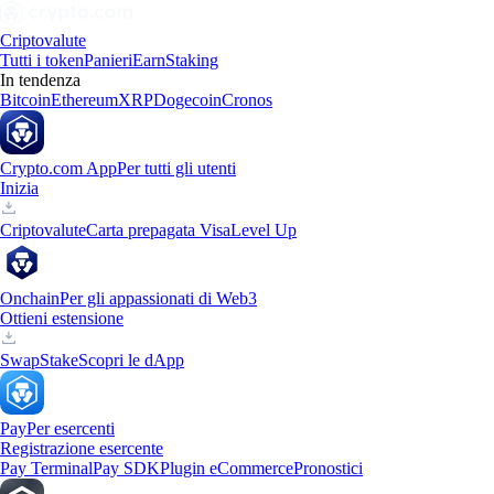
Criptovalute
Tutti i token
Panieri
Earn
Staking
In tendenza
Bitcoin
Ethereum
XRP
Dogecoin
Cronos
Crypto.com App
Per tutti gli utenti
Inizia
Criptovalute
Carta prepagata Visa
Level Up
Onchain
Per gli appassionati di Web3
Ottieni estensione
Swap
Stake
Scopri le dApp
Pay
Per esercenti
Registrazione esercente
Pay Terminal
Pay SDK
Plugin eCommerce
Pronostici