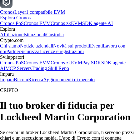
Cronos
Layer1 compatibile EVM
Esplora Cronos
Cronos PoS
Cronos EVM
Cronos zkEVM
SDK agente AI
Esplora
Affiliazione
Istituzionali
Custodia
Crypto.com
Chi siamo
Notizie aziendali
Novità sui prodotti
Eventi
Lavora con
noi
Partner
Sicurezza
Licenze e registrazioni
Sviluppatori
Cronos PoS
Cronos EVM
Cronos zkEVM
Pay SDK
SDK agente
AI
MCP Servers
Trading Skill Repo
Impara
Impara
Bitcoin
Ricerca
Aggiornamenti di mercato
CRIPTO
Il tuo broker di fiducia per
Lockheed Martin Corporation
Se cerchi un broker Lockheed Martin Corporation, ti servono prezzi
chiari e un'esecuzione rapida. L'app di Crypto.com ti connette