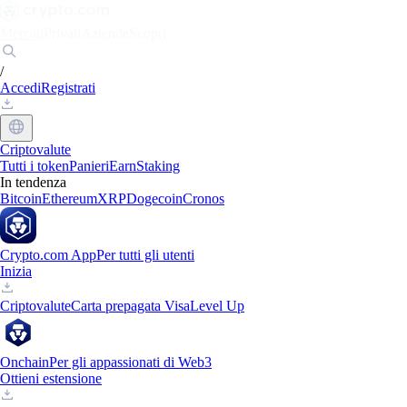
Mercati
Privati
Aziende
Scopri
/
Accedi
Registrati
Criptovalute
Tutti i token
Panieri
Earn
Staking
In tendenza
Bitcoin
Ethereum
XRP
Dogecoin
Cronos
Crypto.com App
Per tutti gli utenti
Inizia
Criptovalute
Carta prepagata Visa
Level Up
Onchain
Per gli appassionati di Web3
Ottieni estensione