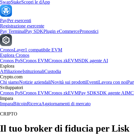
Swap
Stake
Scopri le dApp
Pay
Per esercenti
Registrazione esercente
Pay Terminal
Pay SDK
Plugin eCommerce
Pronostici
Cronos
Layer1 compatibile EVM
Esplora Cronos
Cronos PoS
Cronos EVM
Cronos zkEVM
SDK agente AI
Esplora
Affiliazione
Istituzionali
Custodia
Crypto.com
Chi siamo
Notizie aziendali
Novità sui prodotti
Eventi
Lavora con noi
Par
Sviluppatori
Cronos PoS
Cronos EVM
Cronos zkEVM
Pay SDK
SDK agente AI
MCP
Impara
Impara
Bitcoin
Ricerca
Aggiornamenti di mercato
CRIPTO
Il tuo broker di fiducia per Lisk