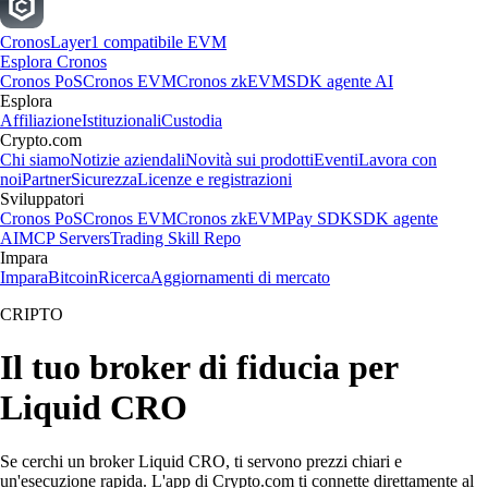
Cronos
Layer1 compatibile EVM
Esplora Cronos
Cronos PoS
Cronos EVM
Cronos zkEVM
SDK agente AI
Esplora
Affiliazione
Istituzionali
Custodia
Crypto.com
Chi siamo
Notizie aziendali
Novità sui prodotti
Eventi
Lavora con
noi
Partner
Sicurezza
Licenze e registrazioni
Sviluppatori
Cronos PoS
Cronos EVM
Cronos zkEVM
Pay SDK
SDK agente
AI
MCP Servers
Trading Skill Repo
Impara
Impara
Bitcoin
Ricerca
Aggiornamenti di mercato
CRIPTO
Il tuo broker di fiducia per
Liquid CRO
Se cerchi un broker Liquid CRO, ti servono prezzi chiari e
un'esecuzione rapida. L'app di Crypto.com ti connette direttamente al