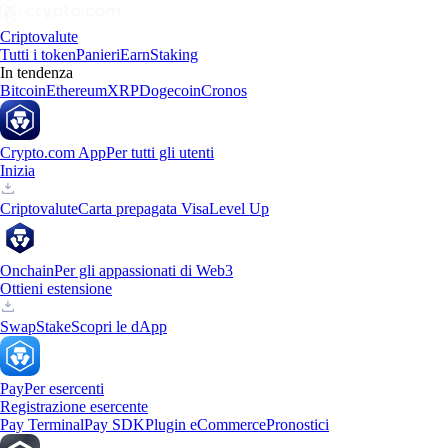
Criptovalute
Tutti i token
Panieri
Earn
Staking
In tendenza
Bitcoin
Ethereum
XRP
Dogecoin
Cronos
Crypto.com App
Per tutti gli utenti
Inizia
Criptovalute
Carta prepagata Visa
Level Up
Onchain
Per gli appassionati di Web3
Ottieni estensione
Swap
Stake
Scopri le dApp
Pay
Per esercenti
Registrazione esercente
Pay Terminal
Pay SDK
Plugin eCommerce
Pronostici