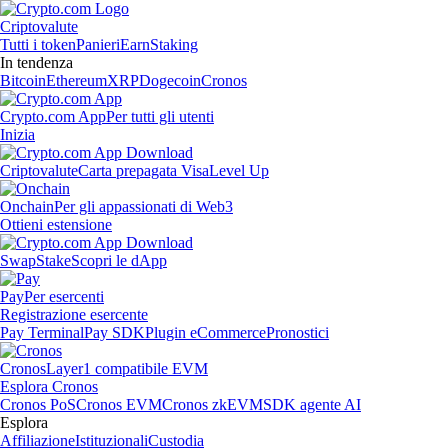
Criptovalute
Tutti i token
Panieri
Earn
Staking
In tendenza
Bitcoin
Ethereum
XRP
Dogecoin
Cronos
Crypto.com App
Per tutti gli utenti
Inizia
Criptovalute
Carta prepagata Visa
Level Up
Onchain
Per gli appassionati di Web3
Ottieni estensione
Swap
Stake
Scopri le dApp
Pay
Per esercenti
Registrazione esercente
Pay Terminal
Pay SDK
Plugin eCommerce
Pronostici
Cronos
Layer1 compatibile EVM
Esplora Cronos
Cronos PoS
Cronos EVM
Cronos zkEVM
SDK agente AI
Esplora
Affiliazione
Istituzionali
Custodia