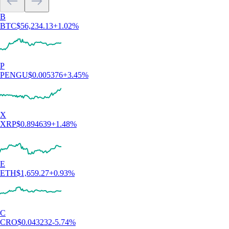
Cosa diconi i nostri clienti
4.7
320k Reviews
4.5
660k Reviews