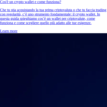
Cos'è un crypto wallet e come funziona?
Che tu stia acquistando la tua prima criptovaluta o che tu faccia trading
con regolarità, c’è uno strumento fondamentale: il crypto wallet. In
questa guida spieghiamo cos’è un wallet per criptovalute, come
funziona e come scegliere quello più adatto alle tue esigenze.
Learn more
Scopri di più
Community globale in continua crescita
Oltre 90 paesi, milioni di utenti
Fondazione
2016
Paesi
90
Utenti