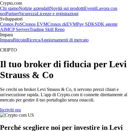
Crypto.com
Chi siamo
Notizie aziendali
Novità sui prodotti
Eventi
Lavora con
noi
Partner
Sicurezza
Licenze e registrazioni
Sviluppatori
Cronos PoS
Cronos EVM
Cronos zkEVM
Pay SDK
SDK agente
AI
MCP Servers
Trading Skill Repo
Impara
Impara
Bitcoin
Ricerca
Aggiornamenti di mercato
CRIPTO
Il tuo broker di fiducia per Levi
Strauss & Co
Se cerchi un broker Levi Strauss & Co, ti servono prezzi chiari e
un'esecuzione rapida. L'app di Crypto.com ti connette direttamente al
mercato per gestire il tuo portafoglio senza ostacoli.
Iscriviti ora
Perché scegliere noi per investire in Levi