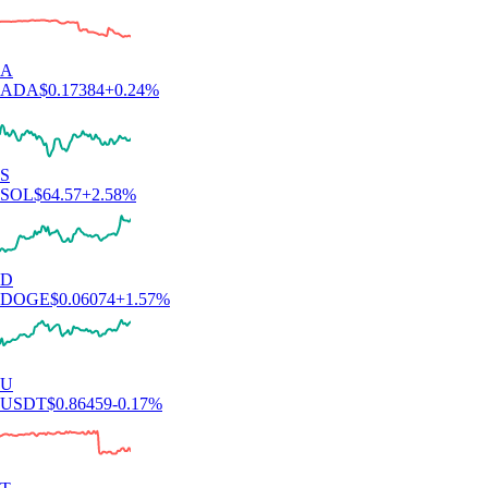
«Nuovo nel mondo crypto, ho ceduto dopo l'ennesima pubblicità. Mi
piace: l'app è intuitiva, chiara e la registrazione è stata semplicissima».
-
Utente verificato
«Ottimo supporto clienti... Mi aspettavo code infinite, invece un
operatore ha risolto il mio problema in un attimo».
-
Utente verificato
«Questa app è a misura d'utente. Ti premia mentre impari, l'iscrizione è
semplice e le notifiche sono personalizzabili. C'è un'ampia scelta di