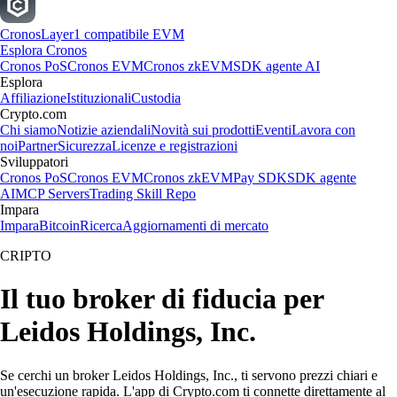
Cronos
Layer1 compatibile EVM
Esplora Cronos
Cronos PoS
Cronos EVM
Cronos zkEVM
SDK agente AI
Esplora
Affiliazione
Istituzionali
Custodia
Crypto.com
Chi siamo
Notizie aziendali
Novità sui prodotti
Eventi
Lavora con
noi
Partner
Sicurezza
Licenze e registrazioni
Sviluppatori
Cronos PoS
Cronos EVM
Cronos zkEVM
Pay SDK
SDK agente
AI
MCP Servers
Trading Skill Repo
Impara
Impara
Bitcoin
Ricerca
Aggiornamenti di mercato
CRIPTO
Il tuo broker di fiducia per
Leidos Holdings, Inc.
Se cerchi un broker Leidos Holdings, Inc., ti servono prezzi chiari e
un'esecuzione rapida. L'app di Crypto.com ti connette direttamente al