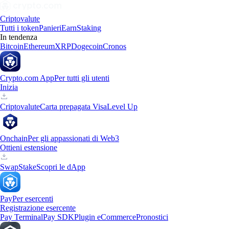
Criptovalute
Tutti i token
Panieri
Earn
Staking
In tendenza
Bitcoin
Ethereum
XRP
Dogecoin
Cronos
Crypto.com App
Per tutti gli utenti
Inizia
Criptovalute
Carta prepagata Visa
Level Up
Onchain
Per gli appassionati di Web3
Ottieni estensione
Swap
Stake
Scopri le dApp
Pay
Per esercenti
Registrazione esercente
Pay Terminal
Pay SDK
Plugin eCommerce
Pronostici