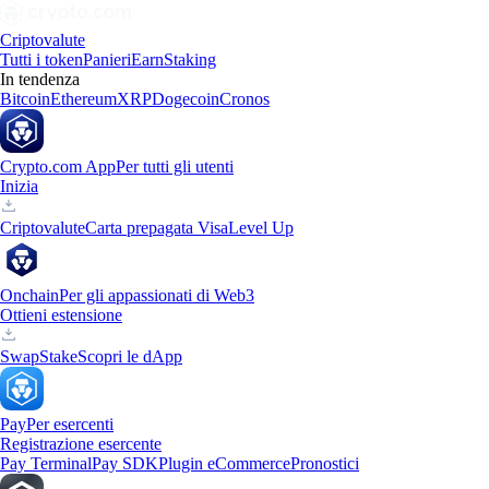
Criptovalute
Tutti i token
Panieri
Earn
Staking
In tendenza
Bitcoin
Ethereum
XRP
Dogecoin
Cronos
Crypto.com App
Per tutti gli utenti
Inizia
Criptovalute
Carta prepagata Visa
Level Up
Onchain
Per gli appassionati di Web3
Ottieni estensione
Swap
Stake
Scopri le dApp
Pay
Per esercenti
Registrazione esercente
Pay Terminal
Pay SDK
Plugin eCommerce
Pronostici