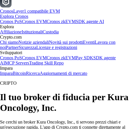
Cronos
Layer1 compatibile EVM
Esplora Cronos
Cronos PoS
Cronos EVM
Cronos zkEVM
SDK agente AI
Esplora
Affiliazione
Istituzionali
Custodia
Crypto.com
Chi siamo
Notizie aziendali
Novità sui prodotti
Eventi
Lavora con
noi
Partner
Sicurezza
Licenze e registrazioni
Sviluppatori
Cronos PoS
Cronos EVM
Cronos zkEVM
Pay SDK
SDK agente
AI
MCP Servers
Trading Skill Repo
Impara
Impara
Bitcoin
Ricerca
Aggiornamenti di mercato
CRIPTO
Il tuo broker di fiducia per Kura
Oncology, Inc.
Se cerchi un broker Kura Oncology, Inc., ti servono prezzi chiari e
un'esecuzione rapida. L'app di Crypto.com ti connette direttamente al