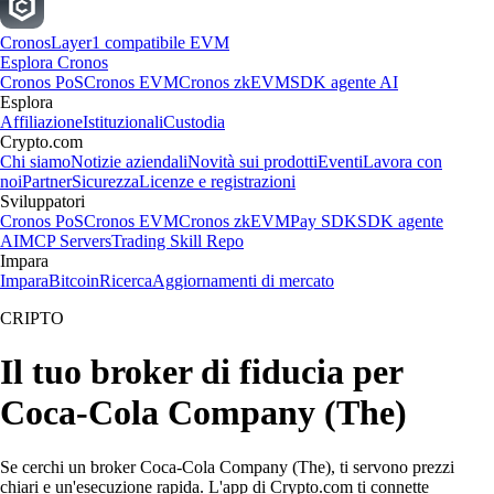
Cronos
Layer1 compatibile EVM
Esplora Cronos
Cronos PoS
Cronos EVM
Cronos zkEVM
SDK agente AI
Esplora
Affiliazione
Istituzionali
Custodia
Crypto.com
Chi siamo
Notizie aziendali
Novità sui prodotti
Eventi
Lavora con
noi
Partner
Sicurezza
Licenze e registrazioni
Sviluppatori
Cronos PoS
Cronos EVM
Cronos zkEVM
Pay SDK
SDK agente
AI
MCP Servers
Trading Skill Repo
Impara
Impara
Bitcoin
Ricerca
Aggiornamenti di mercato
CRIPTO
Il tuo broker di fiducia per
Coca-Cola Company (The)
Se cerchi un broker Coca-Cola Company (The), ti servono prezzi
chiari e un'esecuzione rapida. L'app di Crypto.com ti connette