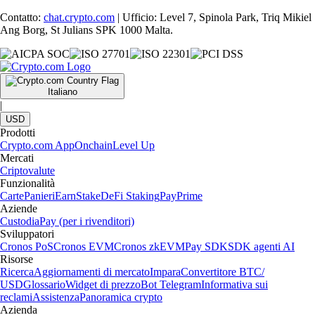
Contatto:
chat.crypto.com
| Ufficio: Level 7, Spinola Park, Triq Mikiel
Ang Borg, St Julians SPK 1000 Malta.
Italiano
|
USD
Prodotti
Crypto.com App
Onchain
Level Up
Mercati
Criptovalute
Funzionalità
Carte
Panieri
Earn
Stake
DeFi Staking
Pay
Prime
Aziende
Custodia
Pay (per i rivenditori)
Sviluppatori
Cronos PoS
Cronos EVM
Cronos zkEVM
Pay SDK
SDK agenti AI
Risorse
Ricerca
Aggiornamenti di mercato
Impara
Convertitore BTC/
USD
Glossario
Widget di prezzo
Bot Telegram
Informativa sui
reclami
Assistenza
Panoramica crypto
Azienda