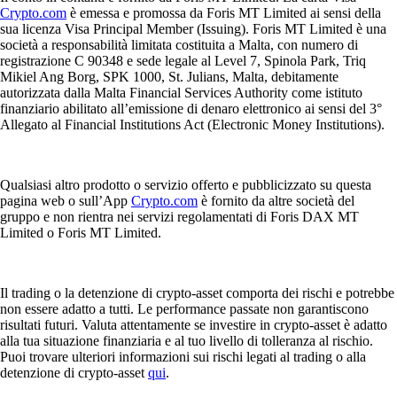
Crypto.com
è emessa e promossa da Foris MT Limited ai sensi della
sua licenza Visa Principal Member (Issuing). Foris MT Limited è una
società a responsabilità limitata costituita a Malta, con numero di
registrazione C 90348 e sede legale al Level 7, Spinola Park, Triq
Mikiel Ang Borg, SPK 1000, St. Julians, Malta, debitamente
autorizzata dalla Malta Financial Services Authority come istituto
finanziario abilitato all’emissione di denaro elettronico ai sensi del 3°
Allegato al Financial Institutions Act (Electronic Money Institutions).
Qualsiasi altro prodotto o servizio offerto e pubblicizzato su questa
pagina web o sull’App
Crypto.com
è fornito da altre società del
gruppo e non rientra nei servizi regolamentati di Foris DAX MT
Limited o Foris MT Limited.
Il trading o la detenzione di crypto-asset comporta dei rischi e potrebbe
non essere adatto a tutti. Le performance passate non garantiscono
risultati futuri. Valuta attentamente se investire in crypto-asset è adatto
alla tua situazione finanziaria e al tuo livello di tolleranza al rischio.
Puoi trovare ulteriori informazioni sui rischi legati al trading o alla
detenzione di crypto-asset
qui
.