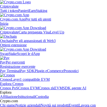
Criptovalute
Tutti i token
Panieri
Earn
Staking
Crypto.com App
Per tutti gli utenti
Inizia
Criptovalute
Carta prepagata Visa
Level Up
Onchain
Per gli appassionati di Web3
Ottieni estensione
Swap
Stake
Scopri le dApp
Pay
Per esercenti
Registrazione esercente
Pay Terminal
Pay SDK
Plugin eCommerce
Pronostici
Cronos
Layer1 compatibile EVM
Esplora Cronos
Cronos PoS
Cronos EVM
Cronos zkEVM
SDK agente AI
Esplora
Affiliazione
Istituzionali
Custodia
Crypto.com
Chi siamo
Notizie aziendali
Novità sui prodotti
Eventi
Lavora con