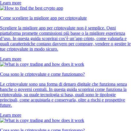
Learn more
Come scegliere la migliore app per criptovalute
Scegliere la migliore app per criptovalute non è semplice. Ogni
piattaforma promette commissioni più basse o la migliore esperienza
d’uso. In questa guida scoprirai cos’è un’app cripto, come valutarla e
quali caratteristiche contano davvero per comprare, vendere o gestire le
tue criptovalute in modo sicuro.
Learn more
Cosa sono le criptovalute e come funzionano?
Le criptovalute sono una forma di denaro digitale che funziona senza
banche o governi centrali. In questa guida scoprirai come funziona la
criptovaluta, su quale tecnologia si basa, quali sono le tipologie
principali, come acquistarla e conservarla, oltre a rischi e prospettive
future.
Learn more
Cosa sono le criptovalute e come funzionano?