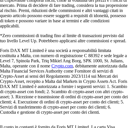
di criptovalute comporta rischi, come la volatilità dei prezzi e i rischi di
mercato. Prima di decidere di fare trading, considera la tua propensione
al rischio. Premi, riduzioni delle commissioni e altri vantaggi citati in
questo articolo possono essere soggetti a requisiti di idoneità, possesso
di token e possono variare in base ai termini e alle condizioni
applicabili.
*Zero commissioni di trading fino al limite di transazioni previsto dal
tuo livello Level Up. Potrebbero applicarsi altre commissioni e spread.
Foris DAX MT Limited è una società a responsabilità limitata
costituita a Malta, con numero di registrazione C 88392 e sede legale a
Level 7, Spinola Park, Triq Mikiel Ang Borg, SPK 1000, St. Julians,
Malta, operante con il nome
Crypto.com
, debitamente autorizzata dalla
Malta Financial Services Authority come Fornitore di servizi di
Crypto-Asset ai sensi del Regolamento 2023/1114 sui Mercati dei
Crypto-Asset, recepito a Malta dal Markets in Crypto Assets Act. Foris
DAX MT Limited è autorizzata a fornire i seguenti servizi: 1. Scambio
di crypto-asset con fondi; 2. Scambio di crypto-asset con altri crypto-
asset; 3. Ricezione e trasmissione di ordini di crypto-asset per conto dei
clienti; 4. Esecuzione di ordini di crypto-asset per conto dei clienti; 5.
Servizi di trasferimento di crypto-asset per conto dei clienti; 6.
Custodia e gestione di crypto-asset per conto dei clienti.
Il conto in contanti è fornito da Foris MT Limited. La carta Visa