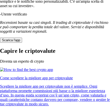
semplice e le notifiche sono personalizzabili. C'è un'ampia scelta di
asset su cui investire».
-
Utente verificato
Recensioni basate su casi singoli. Il trading di criptovalute è rischioso
e può comportare la perdita totale del valore. Servizi e disponibilità
soggetti a variazioni regionali.
Scarica l'app
Capire le criptovalute
Diventa un esperto di crypto
Come scegliere la migliore app per criptovalute
Scegliere la migliore app per criptovalute non è semplice. Ogni
piattaforma promette commissioni più basse o la migliore esperienza
d’uso. In questa guida scoprirai cos’è un’app cripto, come valutarla e
quali caratteristiche contano davvero per comprare, vendere o gestire le
tue criptovalute in modo sicuro.