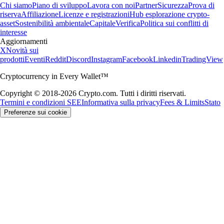
Chi siamo
Piano di sviluppo
Lavora con noi
Partner
Sicurezza
Prova di
riserva
Affiliazione
Licenze e registrazioni
Hub esplorazione crypto-
asset
Sostenibilità ambientale
Capitale
Verifica
Politica sui conflitti di
interesse
Aggiornamenti
X
Novità sui
prodotti
Eventi
Reddit
Discord
Instagram
Facebook
Linkedin
TradingView
Cryptocurrency in Every Wallet™
Copyright © 2018-2026 Crypto.com. Tutti i diritti riservati.
Termini e condizioni SEE
Informativa sulla privacy
Fees & Limits
Stato
Preferenze sui cookie