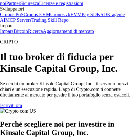
noi
Partner
Sicurezza
Licenze e registrazioni
Sviluppatori
Cronos PoS
Cronos EVM
Cronos zkEVM
Pay SDK
SDK agente
AI
MCP Servers
Trading Skill Repo
Impara
Impara
Bitcoin
Ricerca
Aggiornamenti di mercato
CRIPTO
Il tuo broker di fiducia per
Kinsale Capital Group, Inc.
Se cerchi un broker Kinsale Capital Group, Inc., ti servono prezzi
chiari e un'esecuzione rapida. L'app di Crypto.com ti connette
direttamente al mercato per gestire il tuo portafoglio senza ostacoli.
Iscriviti ora
Perché scegliere noi per investire in
Kinsale Capital Group, Inc.