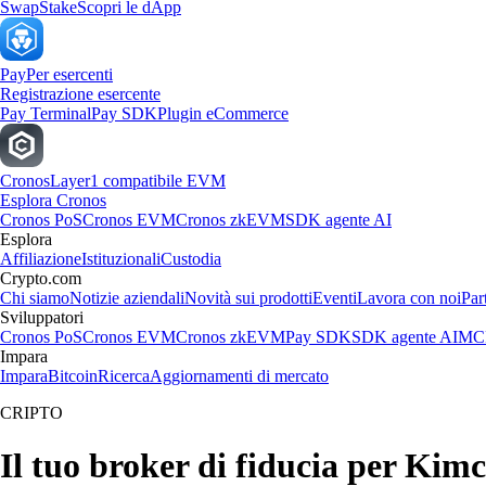
Swap
Stake
Scopri le dApp
Pay
Per esercenti
Registrazione esercente
Pay Terminal
Pay SDK
Plugin eCommerce
Cronos
Layer1 compatibile EVM
Esplora Cronos
Cronos PoS
Cronos EVM
Cronos zkEVM
SDK agente AI
Esplora
Affiliazione
Istituzionali
Custodia
Crypto.com
Chi siamo
Notizie aziendali
Novità sui prodotti
Eventi
Lavora con noi
Par
Sviluppatori
Cronos PoS
Cronos EVM
Cronos zkEVM
Pay SDK
SDK agente AI
MCP
Impara
Impara
Bitcoin
Ricerca
Aggiornamenti di mercato
CRIPTO
Il tuo broker di fiducia per Ki