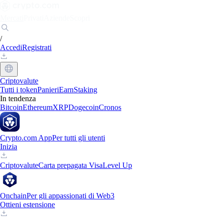
Mercati
Privati
Aziende
Scopri
/
Accedi
Registrati
Criptovalute
Tutti i token
Panieri
Earn
Staking
In tendenza
Bitcoin
Ethereum
XRP
Dogecoin
Cronos
Crypto.com App
Per tutti gli utenti
Inizia
Criptovalute
Carta prepagata Visa
Level Up
Onchain
Per gli appassionati di Web3
Ottieni estensione