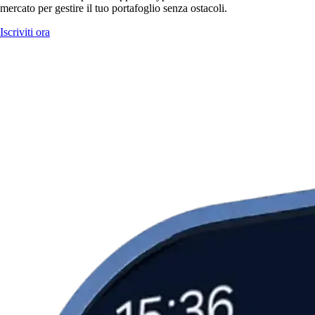
mercato per gestire il tuo portafoglio senza ostacoli.
Iscriviti ora