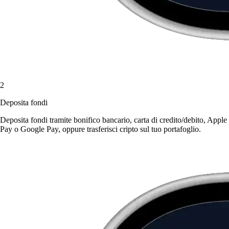
2
Deposita fondi
Deposita fondi tramite bonifico bancario, carta di credito/debito, Apple
Pay o Google Pay, oppure trasferisci cripto sul tuo portafoglio.