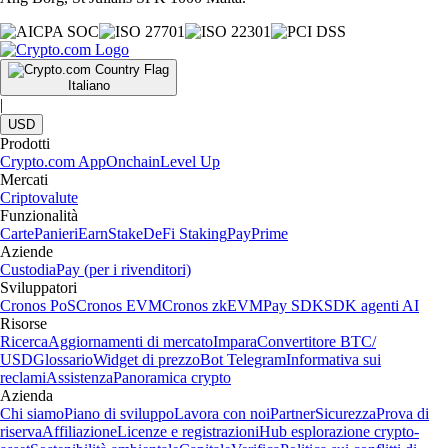
Italiano
|
USD
Prodotti
Crypto.com App
Onchain
Level Up
Mercati
Criptovalute
Funzionalità
Carte
Panieri
Earn
Stake
DeFi Staking
Pay
Prime
Aziende
Custodia
Pay (per i rivenditori)
Sviluppatori
Cronos PoS
Cronos EVM
Cronos zkEVM
Pay SDK
SDK agenti AI
Risorse
Ricerca
Aggiornamenti di mercato
Impara
Convertitore BTC/
USD
Glossario
Widget di prezzo
Bot Telegram
Informativa sui
reclami
Assistenza
Panoramica crypto
Azienda
Chi siamo
Piano di sviluppo
Lavora con noi
Partner
Sicurezza
Prova di
riserva
Affiliazione
Licenze e registrazioni
Hub esplorazione crypto-