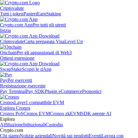
Criptovalute
Tutti i token
Panieri
Earn
Staking
Crypto.com App
Per tutti gli utenti
Inizia
Criptovalute
Carta prepagata Visa
Level Up
Onchain
Per gli appassionati di Web3
Ottieni estensione
Swap
Stake
Scopri le dApp
Pay
Per esercenti
Registrazione esercente
Pay Terminal
Pay SDK
Plugin eCommerce
Pronostici
Cronos
Layer1 compatibile EVM
Esplora Cronos
Cronos PoS
Cronos EVM
Cronos zkEVM
SDK agente AI
Esplora
Affiliazione
Istituzionali
Custodia
Crypto.com
Chi siamo
Notizie aziendali
Novità sui prodotti
Eventi
Lavora con