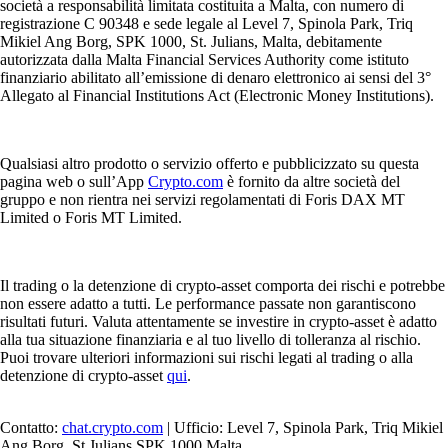
società a responsabilità limitata costituita a Malta, con numero di
registrazione C 90348 e sede legale al Level 7, Spinola Park, Triq
Mikiel Ang Borg, SPK 1000, St. Julians, Malta, debitamente
autorizzata dalla Malta Financial Services Authority come istituto
finanziario abilitato all’emissione di denaro elettronico ai sensi del 3°
Allegato al Financial Institutions Act (Electronic Money Institutions).
Qualsiasi altro prodotto o servizio offerto e pubblicizzato su questa
pagina web o sull’App
Crypto.com
è fornito da altre società del
gruppo e non rientra nei servizi regolamentati di Foris DAX MT
Limited o Foris MT Limited.
Il trading o la detenzione di crypto-asset comporta dei rischi e potrebbe
non essere adatto a tutti. Le performance passate non garantiscono
risultati futuri. Valuta attentamente se investire in crypto-asset è adatto
alla tua situazione finanziaria e al tuo livello di tolleranza al rischio.
Puoi trovare ulteriori informazioni sui rischi legati al trading o alla
detenzione di crypto-asset
qui
.
Contatto:
chat.crypto.com
| Ufficio: Level 7, Spinola Park, Triq Mikiel
Ang Borg, St Julians SPK 1000 Malta.