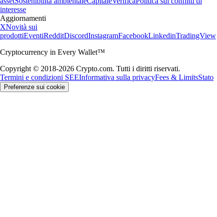
asset
Sostenibilità ambientale
Capitale
Verifica
Politica sui conflitti di
interesse
Aggiornamenti
X
Novità sui
prodotti
Eventi
Reddit
Discord
Instagram
Facebook
Linkedin
TradingView
Cryptocurrency in Every Wallet™
Copyright © 2018-2026 Crypto.com. Tutti i diritti riservati.
Termini e condizioni SEE
Informativa sulla privacy
Fees & Limits
Stato
Preferenze sui cookie