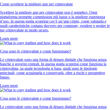
Come scegliere la migliore app per criptovalute
Scegliere la migliore app per criptovalute non è semplice. Ogni
piattaforma promette commissioni più basse o la migliore esperienza
d’uso. In questa guida scoprirai cos’è un’app cripto, come valutarla e
quali caratteristiche contano davvero per comprare, vendere o gestire le
tue criptovalute in modo sicuro.
Learn more
Cosa sono le criptovalute e come funzionano?
Le criptovalute sono una forma di denaro digitale che funziona senza
banche o governi centrali. In questa guida scoprirai come funziona la
criptovaluta, su quale tecnologia si basa, quali sono le tipologie
principali, come acquistarla e conservarla, oltre a rischi e prospettive
future.
Learn more
Cosa sono le criptovalute e come funzionano?
Le criptovalute sono una forma di denaro digitale che funziona senza