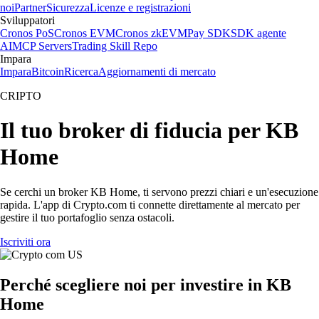
noi
Partner
Sicurezza
Licenze e registrazioni
Sviluppatori
Cronos PoS
Cronos EVM
Cronos zkEVM
Pay SDK
SDK agente
AI
MCP Servers
Trading Skill Repo
Impara
Impara
Bitcoin
Ricerca
Aggiornamenti di mercato
CRIPTO
Il tuo broker di fiducia per KB
Home
Se cerchi un broker KB Home, ti servono prezzi chiari e un'esecuzione
rapida. L'app di Crypto.com ti connette direttamente al mercato per
gestire il tuo portafoglio senza ostacoli.
Iscriviti ora
Perché scegliere noi per investire in KB
Home