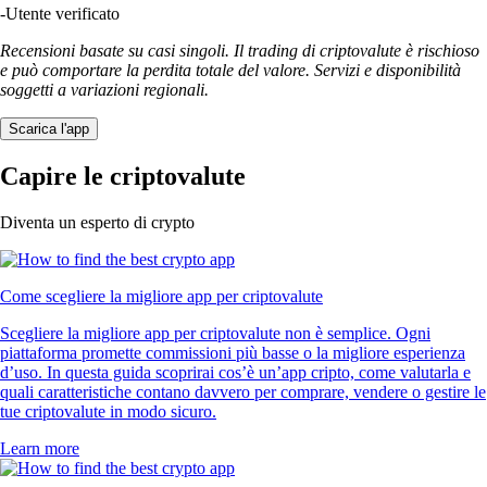
-
Utente verificato
Recensioni basate su casi singoli. Il trading di criptovalute è rischioso
e può comportare la perdita totale del valore. Servizi e disponibilità
soggetti a variazioni regionali.
Scarica l'app
Capire le criptovalute
Diventa un esperto di crypto
Come scegliere la migliore app per criptovalute
Scegliere la migliore app per criptovalute non è semplice. Ogni
piattaforma promette commissioni più basse o la migliore esperienza
d’uso. In questa guida scoprirai cos’è un’app cripto, come valutarla e
quali caratteristiche contano davvero per comprare, vendere o gestire le
tue criptovalute in modo sicuro.
Learn more