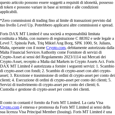
questo articolo possono essere soggetti a requisiti di idoneità, possesso
di token e possono variare in base ai termini e alle condizioni
applicabili.
*Zero commissioni di trading fino al limite di transazioni previsto dal
tuo livello Level Up. Potrebbero applicarsi altre commissioni e spread.
Foris DAX MT Limited è una società a responsabilità limitata
costituita a Malta, con numero di registrazione C 88392 e sede legale a
Level 7, Spinola Park, Triq Mikiel Ang Borg, SPK 1000, St. Julians,
Malta, operante con il nome
Crypto.com
, debitamente autorizzata dalla
Malta Financial Services Authority come Fornitore di servizi di
Crypto-Asset ai sensi del Regolamento 2023/1114 sui Mercati dei
Crypto-Asset, recepito a Malta dal Markets in Crypto Assets Act. Foris
DAX MT Limited è autorizzata a fornire i seguenti servizi: 1. Scambio
di crypto-asset con fondi; 2. Scambio di crypto-asset con altri crypto-
asset; 3. Ricezione e trasmissione di ordini di crypto-asset per conto dei
clienti; 4. Esecuzione di ordini di crypto-asset per conto dei clienti; 5.
Servizi di trasferimento di crypto-asset per conto dei clienti; 6.
Custodia e gestione di crypto-asset per conto dei clienti.
Il conto in contanti è fornito da Foris MT Limited. La carta Visa
Crypto.com
è emessa e promossa da Foris MT Limited ai sensi della
sua licenza Visa Principal Member (Issuing). Foris MT Limited è una