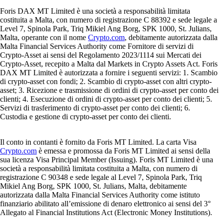
Foris DAX MT Limited è una società a responsabilità limitata
costituita a Malta, con numero di registrazione C 88392 e sede legale a
Level 7, Spinola Park, Triq Mikiel Ang Borg, SPK 1000, St. Julians,
Malta, operante con il nome
Crypto.com
, debitamente autorizzata dalla
Malta Financial Services Authority come Fornitore di servizi di
Crypto-Asset ai sensi del Regolamento 2023/1114 sui Mercati dei
Crypto-Asset, recepito a Malta dal Markets in Crypto Assets Act. Foris
DAX MT Limited è autorizzata a fornire i seguenti servizi: 1. Scambio
di crypto-asset con fondi; 2. Scambio di crypto-asset con altri crypto-
asset; 3. Ricezione e trasmissione di ordini di crypto-asset per conto dei
clienti; 4. Esecuzione di ordini di crypto-asset per conto dei clienti; 5.
Servizi di trasferimento di crypto-asset per conto dei clienti; 6.
Custodia e gestione di crypto-asset per conto dei clienti.
Il conto in contanti è fornito da Foris MT Limited. La carta Visa
Crypto.com
è emessa e promossa da Foris MT Limited ai sensi della
sua licenza Visa Principal Member (Issuing). Foris MT Limited è una
società a responsabilità limitata costituita a Malta, con numero di
registrazione C 90348 e sede legale al Level 7, Spinola Park, Triq
Mikiel Ang Borg, SPK 1000, St. Julians, Malta, debitamente
autorizzata dalla Malta Financial Services Authority come istituto
finanziario abilitato all’emissione di denaro elettronico ai sensi del 3°
Allegato al Financial Institutions Act (Electronic Money Institutions).