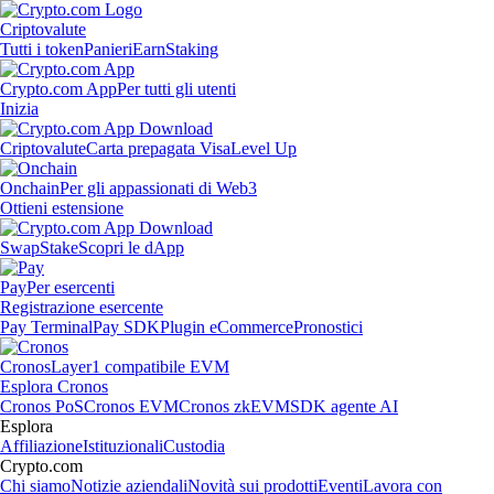
Criptovalute
Tutti i token
Panieri
Earn
Staking
Crypto.com App
Per tutti gli utenti
Inizia
Criptovalute
Carta prepagata Visa
Level Up
Onchain
Per gli appassionati di Web3
Ottieni estensione
Swap
Stake
Scopri le dApp
Pay
Per esercenti
Registrazione esercente
Pay Terminal
Pay SDK
Plugin eCommerce
Pronostici
Cronos
Layer1 compatibile EVM
Esplora Cronos
Cronos PoS
Cronos EVM
Cronos zkEVM
SDK agente AI
Esplora
Affiliazione
Istituzionali
Custodia
Crypto.com
Chi siamo
Notizie aziendali
Novità sui prodotti
Eventi
Lavora con