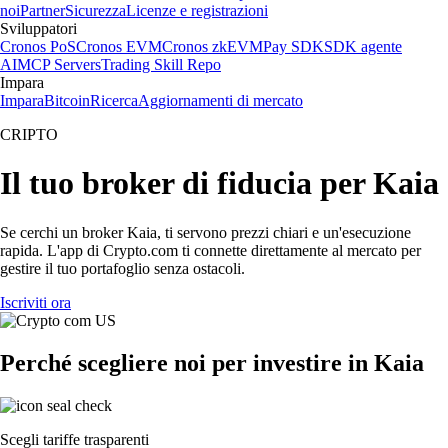
noi
Partner
Sicurezza
Licenze e registrazioni
Sviluppatori
Cronos PoS
Cronos EVM
Cronos zkEVM
Pay SDK
SDK agente
AI
MCP Servers
Trading Skill Repo
Impara
Impara
Bitcoin
Ricerca
Aggiornamenti di mercato
CRIPTO
Il tuo broker di fiducia per Kaia
Se cerchi un broker Kaia, ti servono prezzi chiari e un'esecuzione
rapida. L'app di Crypto.com ti connette direttamente al mercato per
gestire il tuo portafoglio senza ostacoli.
Iscriviti ora
Perché scegliere noi per investire in Kaia
Scegli tariffe trasparenti