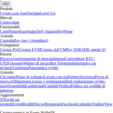
USD
Prodotti
Crypto.com App
Onchain
Level Up
Mercati
Criptovalute
Funzionalità
Carte
Panieri
Earn
Stake
DeFi Staking
Pay
Prime
Aziende
Custodia
Pay (per i rivenditori)
Sviluppatori
Cronos PoS
Cronos EVM
Cronos zkEVM
Pay SDK
SDK agenti AI
Risorse
Ricerca
Aggiornamenti di mercato
Impara
Convertitore BTC/
USD
Glossario
Widget di prezzo
Bot Telegram
Informativa sui
reclami
Assistenza
Panoramica crypto
Azienda
Chi siamo
Piano di sviluppo
Lavora con noi
Partner
Sicurezza
Prova di
riserva
Affiliazione
Licenze e registrazioni
Hub esplorazione crypto-
asset
Sostenibilità ambientale
Capitale
Verifica
Politica sui conflitti di
interesse
Aggiornamenti
X
Novità sui
prodotti
Eventi
Reddit
Discord
Instagram
Facebook
Linkedin
TradingView
Cryptocurrency in Every Wallet™