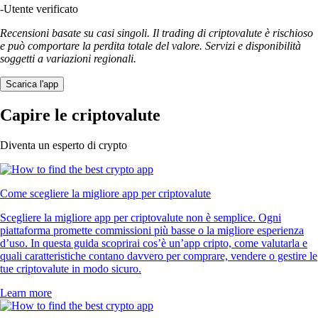
-
Utente verificato
Recensioni basate su casi singoli. Il trading di criptovalute è rischioso
e può comportare la perdita totale del valore. Servizi e disponibilità
soggetti a variazioni regionali.
Scarica l'app
Capire le criptovalute
Diventa un esperto di crypto
Come scegliere la migliore app per criptovalute
Scegliere la migliore app per criptovalute non è semplice. Ogni
piattaforma promette commissioni più basse o la migliore esperienza
d’uso. In questa guida scoprirai cos’è un’app cripto, come valutarla e
quali caratteristiche contano davvero per comprare, vendere o gestire le
tue criptovalute in modo sicuro.
Learn more