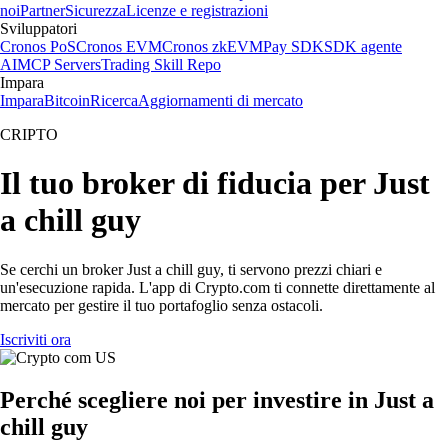
noi
Partner
Sicurezza
Licenze e registrazioni
Sviluppatori
Cronos PoS
Cronos EVM
Cronos zkEVM
Pay SDK
SDK agente
AI
MCP Servers
Trading Skill Repo
Impara
Impara
Bitcoin
Ricerca
Aggiornamenti di mercato
CRIPTO
Il tuo broker di fiducia per Just
a chill guy
Se cerchi un broker Just a chill guy, ti servono prezzi chiari e
un'esecuzione rapida. L'app di Crypto.com ti connette direttamente al
mercato per gestire il tuo portafoglio senza ostacoli.
Iscriviti ora
Perché scegliere noi per investire in Just a
chill guy