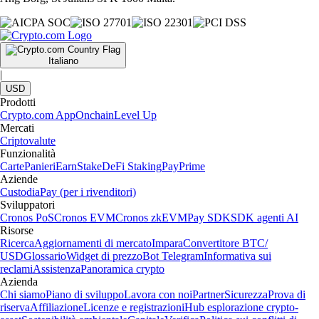
Italiano
|
USD
Prodotti
Crypto.com App
Onchain
Level Up
Mercati
Criptovalute
Funzionalità
Carte
Panieri
Earn
Stake
DeFi Staking
Pay
Prime
Aziende
Custodia
Pay (per i rivenditori)
Sviluppatori
Cronos PoS
Cronos EVM
Cronos zkEVM
Pay SDK
SDK agenti AI
Risorse
Ricerca
Aggiornamenti di mercato
Impara
Convertitore BTC/
USD
Glossario
Widget di prezzo
Bot Telegram
Informativa sui
reclami
Assistenza
Panoramica crypto
Azienda
Chi siamo
Piano di sviluppo
Lavora con noi
Partner
Sicurezza
Prova di
riserva
Affiliazione
Licenze e registrazioni
Hub esplorazione crypto-