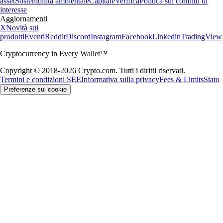
asset
Sostenibilità ambientale
Capitale
Verifica
Politica sui conflitti di
interesse
Aggiornamenti
X
Novità sui
prodotti
Eventi
Reddit
Discord
Instagram
Facebook
Linkedin
TradingView
Cryptocurrency in Every Wallet™
Copyright © 2018-2026 Crypto.com. Tutti i diritti riservati.
Termini e condizioni SEE
Informativa sulla privacy
Fees & Limits
Stato
Preferenze sui cookie