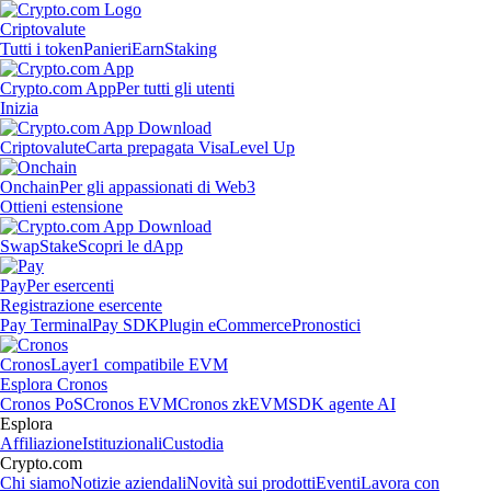
Criptovalute
Tutti i token
Panieri
Earn
Staking
Crypto.com App
Per tutti gli utenti
Inizia
Criptovalute
Carta prepagata Visa
Level Up
Onchain
Per gli appassionati di Web3
Ottieni estensione
Swap
Stake
Scopri le dApp
Pay
Per esercenti
Registrazione esercente
Pay Terminal
Pay SDK
Plugin eCommerce
Pronostici
Cronos
Layer1 compatibile EVM
Esplora Cronos
Cronos PoS
Cronos EVM
Cronos zkEVM
SDK agente AI
Esplora
Affiliazione
Istituzionali
Custodia
Crypto.com
Chi siamo
Notizie aziendali
Novità sui prodotti
Eventi
Lavora con