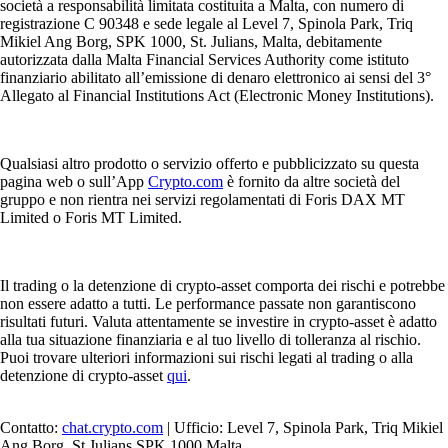
società a responsabilità limitata costituita a Malta, con numero di
registrazione C 90348 e sede legale al Level 7, Spinola Park, Triq
Mikiel Ang Borg, SPK 1000, St. Julians, Malta, debitamente
autorizzata dalla Malta Financial Services Authority come istituto
finanziario abilitato all’emissione di denaro elettronico ai sensi del 3°
Allegato al Financial Institutions Act (Electronic Money Institutions).
Qualsiasi altro prodotto o servizio offerto e pubblicizzato su questa
pagina web o sull’App
Crypto.com
è fornito da altre società del
gruppo e non rientra nei servizi regolamentati di Foris DAX MT
Limited o Foris MT Limited.
Il trading o la detenzione di crypto-asset comporta dei rischi e potrebbe
non essere adatto a tutti. Le performance passate non garantiscono
risultati futuri. Valuta attentamente se investire in crypto-asset è adatto
alla tua situazione finanziaria e al tuo livello di tolleranza al rischio.
Puoi trovare ulteriori informazioni sui rischi legati al trading o alla
detenzione di crypto-asset
qui
.
Contatto:
chat.crypto.com
| Ufficio: Level 7, Spinola Park, Triq Mikiel
Ang Borg, St Julians SPK 1000 Malta.