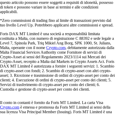
questo articolo possono essere soggetti a requisiti di idoneità, possesso
di token e possono variare in base ai termini e alle condizioni
applicabili.
*Zero commissioni di trading fino al limite di transazioni previsto dal
tuo livello Level Up. Potrebbero applicarsi altre commissioni e spread.
Foris DAX MT Limited è una società a responsabilità limitata
costituita a Malta, con numero di registrazione C 88392 e sede legale a
Level 7, Spinola Park, Triq Mikiel Ang Borg, SPK 1000, St. Julians,
Malta, operante con il nome
Crypto.com
, debitamente autorizzata dalla
Malta Financial Services Authority come Fornitore di servizi di
Crypto-Asset ai sensi del Regolamento 2023/1114 sui Mercati dei
Crypto-Asset, recepito a Malta dal Markets in Crypto Assets Act. Foris
DAX MT Limited è autorizzata a fornire i seguenti servizi: 1. Scambio
di crypto-asset con fondi; 2. Scambio di crypto-asset con altri crypto-
asset; 3. Ricezione e trasmissione di ordini di crypto-asset per conto dei
clienti; 4. Esecuzione di ordini di crypto-asset per conto dei clienti; 5.
Servizi di trasferimento di crypto-asset per conto dei clienti; 6.
Custodia e gestione di crypto-asset per conto dei clienti.
Il conto in contanti è fornito da Foris MT Limited. La carta Visa
Crypto.com
è emessa e promossa da Foris MT Limited ai sensi della
sua licenza Visa Principal Member (Issuing). Foris MT Limited è una