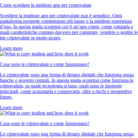
Come scegliere la migliore app per criptovalute
Scegliere la migliore app per criptovalute non è semplice. Ogni
piattaforma promette commissioni più basse o la migliore esperienza
d’uso. In questa guida scoprirai cos’è un’app cripto, come valutarla e
quali caratteristiche contano davvero per comprare, vendere o gestire le
tue criptovalute in modo sicuro.
Learn more
Cosa sono le criptovalute e come funzionano?
Le criptovalute sono una forma di denaro digitale che funziona senza
banche o governi centrali. In questa guida scoprirai come funziona la
criptovaluta, su quale tecnologia si basa, quali sono le tipologie
principali, come acquistarla e conservarla, oltre a rischi e prospettive
future.
Learn more
Cosa sono le criptovalute e come funzionano?
Le criptovalute sono una forma di denaro digitale che funziona senza