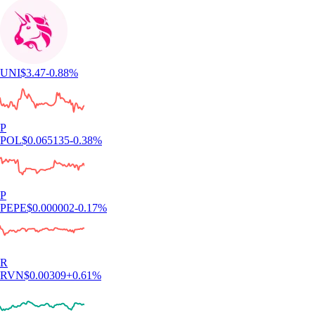
UNI
$
3.47
-0.88
%
P
POL
$
0.065135
-0.38
%
P
PEPE
$
0.000002
-0.17
%
R
RVN
$
0.00309
+
0.61
%