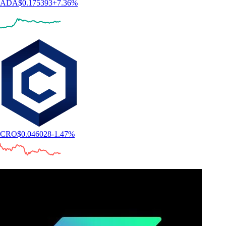
ADA
$
0.175393
+
7.36
%
CRO
$
0.046028
-1.47
%