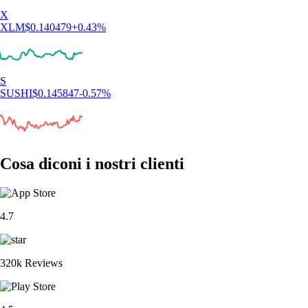
X
XLM
$
0.140479
+
0.43
%
S
SUSHI
$
0.145847
-0.57
%
Cosa diconi i nostri clienti
4.7
320k Reviews