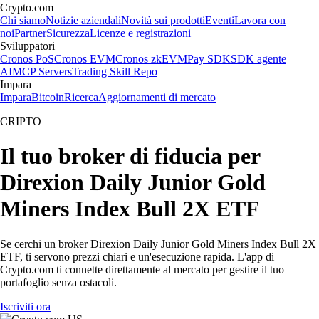
Crypto.com
Chi siamo
Notizie aziendali
Novità sui prodotti
Eventi
Lavora con
noi
Partner
Sicurezza
Licenze e registrazioni
Sviluppatori
Cronos PoS
Cronos EVM
Cronos zkEVM
Pay SDK
SDK agente
AI
MCP Servers
Trading Skill Repo
Impara
Impara
Bitcoin
Ricerca
Aggiornamenti di mercato
CRIPTO
Il tuo broker di fiducia per
Direxion Daily Junior Gold
Miners Index Bull 2X ETF
Se cerchi un broker Direxion Daily Junior Gold Miners Index Bull 2X
ETF, ti servono prezzi chiari e un'esecuzione rapida. L'app di
Crypto.com ti connette direttamente al mercato per gestire il tuo
portafoglio senza ostacoli.
Iscriviti ora