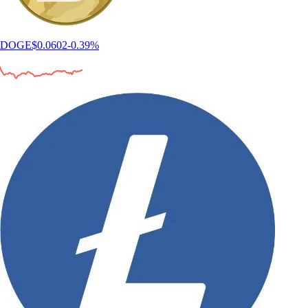
DOGE
$
0.0602
-0.39
%