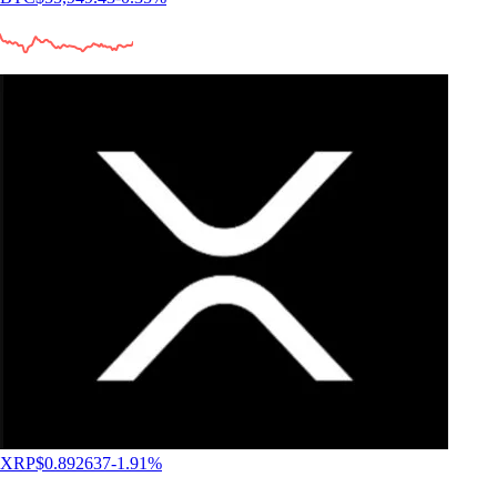
XRP
$
0.892637
-1.91
%