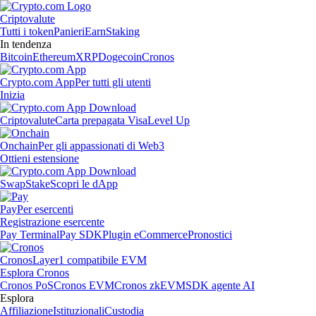
Criptovalute
Tutti i token
Panieri
Earn
Staking
In tendenza
Bitcoin
Ethereum
XRP
Dogecoin
Cronos
Crypto.com App
Per tutti gli utenti
Inizia
Criptovalute
Carta prepagata Visa
Level Up
Onchain
Per gli appassionati di Web3
Ottieni estensione
Swap
Stake
Scopri le dApp
Pay
Per esercenti
Registrazione esercente
Pay Terminal
Pay SDK
Plugin eCommerce
Pronostici
Cronos
Layer1 compatibile EVM
Esplora Cronos
Cronos PoS
Cronos EVM
Cronos zkEVM
SDK agente AI
Esplora
Affiliazione
Istituzionali
Custodia