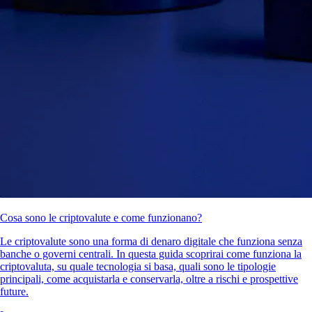
Cosa sono le criptovalute e come funzionano?
Le criptovalute sono una forma di denaro digitale che funziona senza
banche o governi centrali. In questa guida scoprirai come funziona la
criptovaluta, su quale tecnologia si basa, quali sono le tipologie
principali, come acquistarla e conservarla, oltre a rischi e prospettive
future.