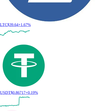
LTC
$
39.64
+
1.67
%
USDT
$
0.86717
+
0.19
%