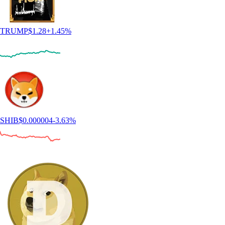
TRUMP
$
1.28
+
1.45
%
SHIB
$
0.000004
-3.63
%