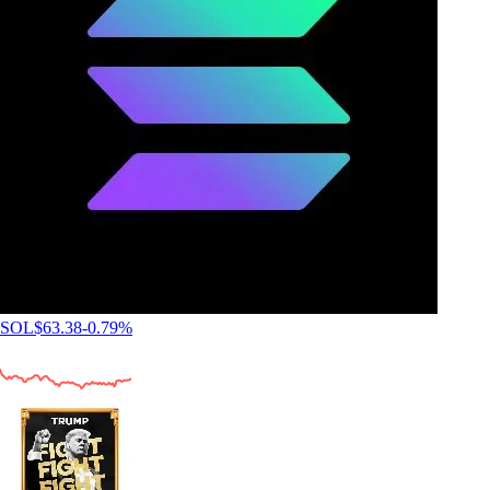
SOL
$
63.38
-0.79
%