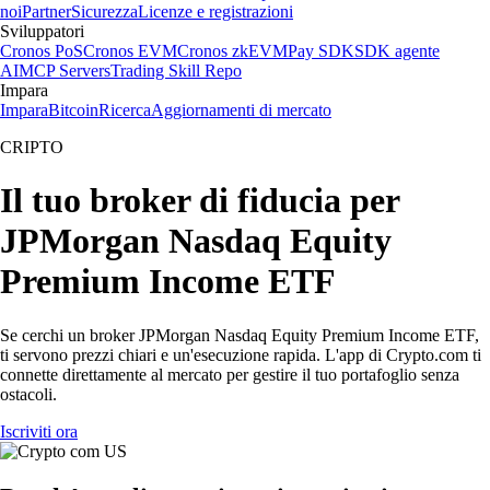
noi
Partner
Sicurezza
Licenze e registrazioni
Sviluppatori
Cronos PoS
Cronos EVM
Cronos zkEVM
Pay SDK
SDK agente
AI
MCP Servers
Trading Skill Repo
Impara
Impara
Bitcoin
Ricerca
Aggiornamenti di mercato
CRIPTO
Il tuo broker di fiducia per
JPMorgan Nasdaq Equity
Premium Income ETF
Se cerchi un broker JPMorgan Nasdaq Equity Premium Income ETF,
ti servono prezzi chiari e un'esecuzione rapida. L'app di Crypto.com ti
connette direttamente al mercato per gestire il tuo portafoglio senza
ostacoli.
Iscriviti ora