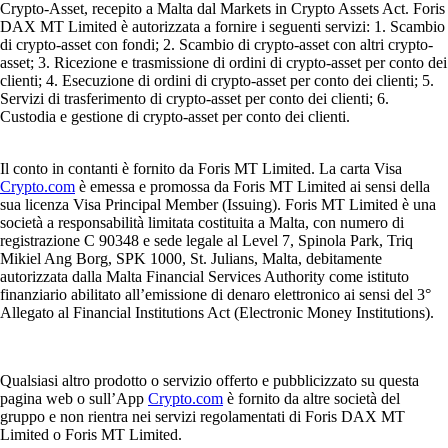
Crypto-Asset, recepito a Malta dal Markets in Crypto Assets Act. Foris
DAX MT Limited è autorizzata a fornire i seguenti servizi: 1. Scambio
di crypto-asset con fondi; 2. Scambio di crypto-asset con altri crypto-
asset; 3. Ricezione e trasmissione di ordini di crypto-asset per conto dei
clienti; 4. Esecuzione di ordini di crypto-asset per conto dei clienti; 5.
Servizi di trasferimento di crypto-asset per conto dei clienti; 6.
Custodia e gestione di crypto-asset per conto dei clienti.
Il conto in contanti è fornito da Foris MT Limited. La carta Visa
Crypto.com
è emessa e promossa da Foris MT Limited ai sensi della
sua licenza Visa Principal Member (Issuing). Foris MT Limited è una
società a responsabilità limitata costituita a Malta, con numero di
registrazione C 90348 e sede legale al Level 7, Spinola Park, Triq
Mikiel Ang Borg, SPK 1000, St. Julians, Malta, debitamente
autorizzata dalla Malta Financial Services Authority come istituto
finanziario abilitato all’emissione di denaro elettronico ai sensi del 3°
Allegato al Financial Institutions Act (Electronic Money Institutions).
Qualsiasi altro prodotto o servizio offerto e pubblicizzato su questa
pagina web o sull’App
Crypto.com
è fornito da altre società del
gruppo e non rientra nei servizi regolamentati di Foris DAX MT
Limited o Foris MT Limited.