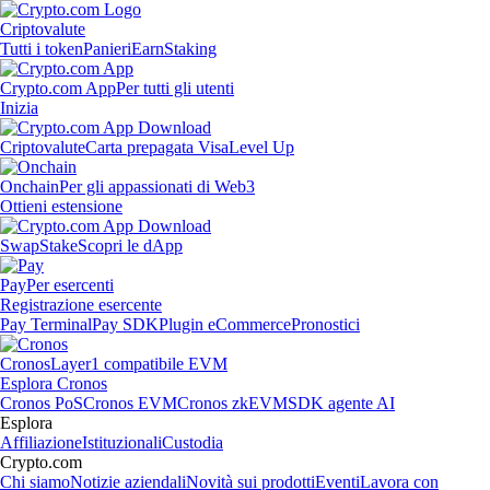
Criptovalute
Tutti i token
Panieri
Earn
Staking
Crypto.com App
Per tutti gli utenti
Inizia
Criptovalute
Carta prepagata Visa
Level Up
Onchain
Per gli appassionati di Web3
Ottieni estensione
Swap
Stake
Scopri le dApp
Pay
Per esercenti
Registrazione esercente
Pay Terminal
Pay SDK
Plugin eCommerce
Pronostici
Cronos
Layer1 compatibile EVM
Esplora Cronos
Cronos PoS
Cronos EVM
Cronos zkEVM
SDK agente AI
Esplora
Affiliazione
Istituzionali
Custodia
Crypto.com
Chi siamo
Notizie aziendali
Novità sui prodotti
Eventi
Lavora con