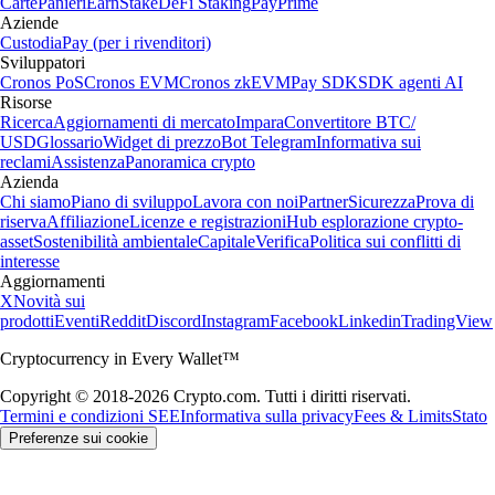
Carte
Panieri
Earn
Stake
DeFi Staking
Pay
Prime
Aziende
Custodia
Pay (per i rivenditori)
Sviluppatori
Cronos PoS
Cronos EVM
Cronos zkEVM
Pay SDK
SDK agenti AI
Risorse
Ricerca
Aggiornamenti di mercato
Impara
Convertitore BTC/
USD
Glossario
Widget di prezzo
Bot Telegram
Informativa sui
reclami
Assistenza
Panoramica crypto
Azienda
Chi siamo
Piano di sviluppo
Lavora con noi
Partner
Sicurezza
Prova di
riserva
Affiliazione
Licenze e registrazioni
Hub esplorazione crypto-
asset
Sostenibilità ambientale
Capitale
Verifica
Politica sui conflitti di
interesse
Aggiornamenti
X
Novità sui
prodotti
Eventi
Reddit
Discord
Instagram
Facebook
Linkedin
TradingView
Cryptocurrency in Every Wallet™
Copyright © 2018-2026 Crypto.com. Tutti i diritti riservati.
Termini e condizioni SEE
Informativa sulla privacy
Fees & Limits
Stato
Preferenze sui cookie