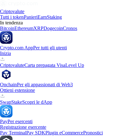
Criptovalute
Tutti i token
Panieri
Earn
Staking
In tendenza
Bitcoin
Ethereum
XRP
Dogecoin
Cronos
Crypto.com App
Per tutti gli utenti
Inizia
Criptovalute
Carta prepagata Visa
Level Up
Onchain
Per gli appassionati di Web3
Ottieni estensione
Swap
Stake
Scopri le dApp
Pay
Per esercenti
Registrazione esercente
Pay Terminal
Pay SDK
Plugin eCommerce
Pronostici