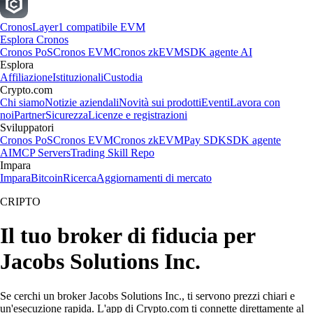
Cronos
Layer1 compatibile EVM
Esplora Cronos
Cronos PoS
Cronos EVM
Cronos zkEVM
SDK agente AI
Esplora
Affiliazione
Istituzionali
Custodia
Crypto.com
Chi siamo
Notizie aziendali
Novità sui prodotti
Eventi
Lavora con
noi
Partner
Sicurezza
Licenze e registrazioni
Sviluppatori
Cronos PoS
Cronos EVM
Cronos zkEVM
Pay SDK
SDK agente
AI
MCP Servers
Trading Skill Repo
Impara
Impara
Bitcoin
Ricerca
Aggiornamenti di mercato
CRIPTO
Il tuo broker di fiducia per
Jacobs Solutions Inc.
Se cerchi un broker Jacobs Solutions Inc., ti servono prezzi chiari e
un'esecuzione rapida. L'app di Crypto.com ti connette direttamente al