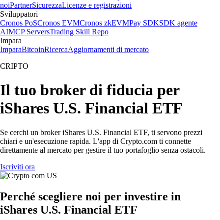
noi
Partner
Sicurezza
Licenze e registrazioni
Sviluppatori
Cronos PoS
Cronos EVM
Cronos zkEVM
Pay SDK
SDK agente
AI
MCP Servers
Trading Skill Repo
Impara
Impara
Bitcoin
Ricerca
Aggiornamenti di mercato
CRIPTO
Il tuo broker di fiducia per
iShares U.S. Financial ETF
Se cerchi un broker iShares U.S. Financial ETF, ti servono prezzi
chiari e un'esecuzione rapida. L'app di Crypto.com ti connette
direttamente al mercato per gestire il tuo portafoglio senza ostacoli.
Iscriviti ora
Perché scegliere noi per investire in
iShares U.S. Financial ETF