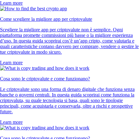
Learn more
Come scegliere la migliore app per criptovalute
Scegliere la migliore app per criptovalute non è semplice. Ogni
piattaforma promette commissioni più basse o la migliore esperienza
d’uso. In questa guida scoprirai cos’è un’app cripto, come valutarla e
quali caratteristiche contano davvero per comprare, vendere o gestire le
tue criptovalute in modo sicuro.
Learn more
Cosa sono le criptovalute e come funzionano?
Le criptovalute sono una forma di denaro digitale che funziona senza
banche o governi centrali. In questa guida scoprirai come funziona la
criptovaluta, su quale tecnologia si basa, quali sono le tipologie
principali, come acquistarla e conservarla, oltre a rischi e prospettive
future.
Learn more
Cosa sono le criptovalute e come funzionano?