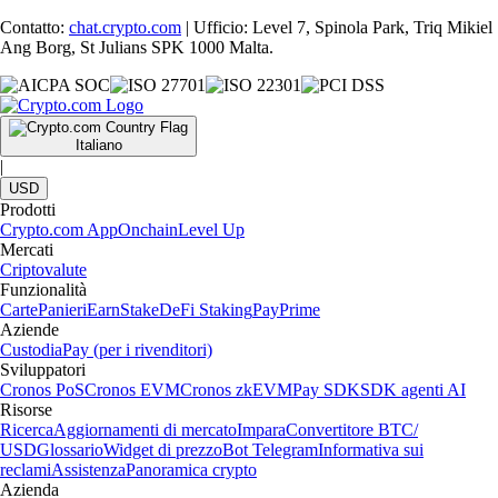
Contatto:
chat.crypto.com
| Ufficio: Level 7, Spinola Park, Triq Mikiel
Ang Borg, St Julians SPK 1000 Malta.
Italiano
|
USD
Prodotti
Crypto.com App
Onchain
Level Up
Mercati
Criptovalute
Funzionalità
Carte
Panieri
Earn
Stake
DeFi Staking
Pay
Prime
Aziende
Custodia
Pay (per i rivenditori)
Sviluppatori
Cronos PoS
Cronos EVM
Cronos zkEVM
Pay SDK
SDK agenti AI
Risorse
Ricerca
Aggiornamenti di mercato
Impara
Convertitore BTC/
USD
Glossario
Widget di prezzo
Bot Telegram
Informativa sui
reclami
Assistenza
Panoramica crypto
Azienda