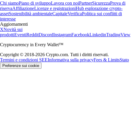
Chi siamo
Piano di sviluppo
Lavora con noi
Partner
Sicurezza
Prova di
riserva
Affiliazione
Licenze e registrazioni
Hub esplorazione crypto-
asset
Sostenibilità ambientale
Capitale
Verifica
Politica sui conflitti di
interesse
Aggiornamenti
X
Novità sui
prodotti
Eventi
Reddit
Discord
Instagram
Facebook
Linkedin
TradingView
Cryptocurrency in Every Wallet™
Copyright © 2018-2026 Crypto.com. Tutti i diritti riservati.
Termini e condizioni SEE
Informativa sulla privacy
Fees & Limits
Stato
Preferenze sui cookie