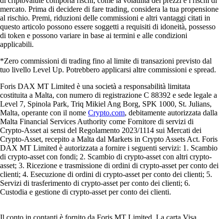
di criptovalute comporta rischi, come la volatilità dei prezzi e i rischi di
mercato. Prima di decidere di fare trading, considera la tua propensione
al rischio. Premi, riduzioni delle commissioni e altri vantaggi citati in
questo articolo possono essere soggetti a requisiti di idoneità, possesso
di token e possono variare in base ai termini e alle condizioni
applicabili.
*Zero commissioni di trading fino al limite di transazioni previsto dal
tuo livello Level Up. Potrebbero applicarsi altre commissioni e spread.
Foris DAX MT Limited è una società a responsabilità limitata
costituita a Malta, con numero di registrazione C 88392 e sede legale a
Level 7, Spinola Park, Triq Mikiel Ang Borg, SPK 1000, St. Julians,
Malta, operante con il nome
Crypto.com
, debitamente autorizzata dalla
Malta Financial Services Authority come Fornitore di servizi di
Crypto-Asset ai sensi del Regolamento 2023/1114 sui Mercati dei
Crypto-Asset, recepito a Malta dal Markets in Crypto Assets Act. Foris
DAX MT Limited è autorizzata a fornire i seguenti servizi: 1. Scambio
di crypto-asset con fondi; 2. Scambio di crypto-asset con altri crypto-
asset; 3. Ricezione e trasmissione di ordini di crypto-asset per conto dei
clienti; 4. Esecuzione di ordini di crypto-asset per conto dei clienti; 5.
Servizi di trasferimento di crypto-asset per conto dei clienti; 6.
Custodia e gestione di crypto-asset per conto dei clienti.
Il conto in contanti è fornito da Foris MT Limited. La carta Visa