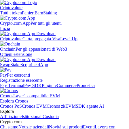
Criptovalute
Tutti i token
Panieri
Earn
Staking
Crypto.com App
Per tutti gli utenti
Inizia
Criptovalute
Carta prepagata Visa
Level Up
Onchain
Per gli appassionati di Web3
Ottieni estensione
Swap
Stake
Scopri le dApp
Pay
Per esercenti
Registrazione esercente
Pay Terminal
Pay SDK
Plugin eCommerce
Pronostici
Cronos
Layer1 compatibile EVM
Esplora Cronos
Cronos PoS
Cronos EVM
Cronos zkEVM
SDK agente AI
Esplora
Affiliazione
Istituzionali
Custodia
Crypto.com
Chi siamo
Notizie aziendali
Novità sui prodotti
Eventi
Lavora con