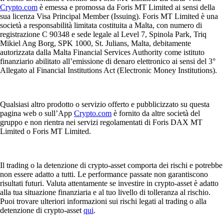
Crypto.com
è emessa e promossa da Foris MT Limited ai sensi della
sua licenza Visa Principal Member (Issuing). Foris MT Limited è una
società a responsabilità limitata costituita a Malta, con numero di
registrazione C 90348 e sede legale al Level 7, Spinola Park, Triq
Mikiel Ang Borg, SPK 1000, St. Julians, Malta, debitamente
autorizzata dalla Malta Financial Services Authority come istituto
finanziario abilitato all’emissione di denaro elettronico ai sensi del 3°
Allegato al Financial Institutions Act (Electronic Money Institutions).
Qualsiasi altro prodotto o servizio offerto e pubblicizzato su questa
pagina web o sull’App
Crypto.com
è fornito da altre società del
gruppo e non rientra nei servizi regolamentati di Foris DAX MT
Limited o Foris MT Limited.
Il trading o la detenzione di crypto-asset comporta dei rischi e potrebbe
non essere adatto a tutti. Le performance passate non garantiscono
risultati futuri. Valuta attentamente se investire in crypto-asset è adatto
alla tua situazione finanziaria e al tuo livello di tolleranza al rischio.
Puoi trovare ulteriori informazioni sui rischi legati al trading o alla
detenzione di crypto-asset
qui
.