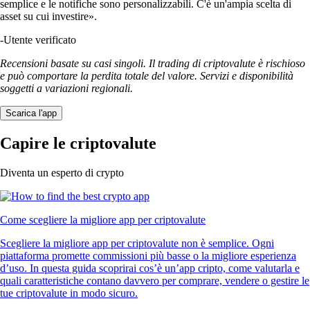
semplice e le notifiche sono personalizzabili. C'è un'ampia scelta di
asset su cui investire».
-
Utente verificato
Recensioni basate su casi singoli. Il trading di criptovalute è rischioso
e può comportare la perdita totale del valore. Servizi e disponibilità
soggetti a variazioni regionali.
Scarica l'app
Capire le criptovalute
Diventa un esperto di crypto
Come scegliere la migliore app per criptovalute
Scegliere la migliore app per criptovalute non è semplice. Ogni
piattaforma promette commissioni più basse o la migliore esperienza
d’uso. In questa guida scoprirai cos’è un’app cripto, come valutarla e
quali caratteristiche contano davvero per comprare, vendere o gestire le
tue criptovalute in modo sicuro.