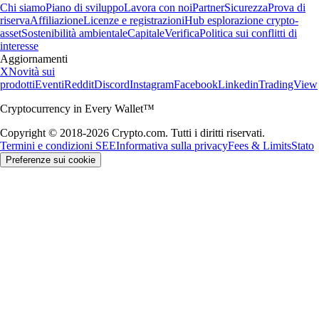
Chi siamo
Piano di sviluppo
Lavora con noi
Partner
Sicurezza
Prova di
riserva
Affiliazione
Licenze e registrazioni
Hub esplorazione crypto-
asset
Sostenibilità ambientale
Capitale
Verifica
Politica sui conflitti di
interesse
Aggiornamenti
X
Novità sui
prodotti
Eventi
Reddit
Discord
Instagram
Facebook
Linkedin
TradingView
Cryptocurrency in Every Wallet™
Copyright © 2018-2026 Crypto.com. Tutti i diritti riservati.
Termini e condizioni SEE
Informativa sulla privacy
Fees & Limits
Stato
Preferenze sui cookie