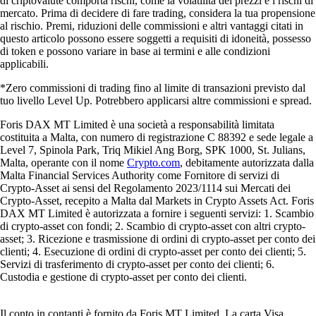
di criptovalute comporta rischi, come la volatilità dei prezzi e i rischi di
mercato. Prima di decidere di fare trading, considera la tua propensione
al rischio. Premi, riduzioni delle commissioni e altri vantaggi citati in
questo articolo possono essere soggetti a requisiti di idoneità, possesso
di token e possono variare in base ai termini e alle condizioni
applicabili.
*Zero commissioni di trading fino al limite di transazioni previsto dal
tuo livello Level Up. Potrebbero applicarsi altre commissioni e spread.
Foris DAX MT Limited è una società a responsabilità limitata
costituita a Malta, con numero di registrazione C 88392 e sede legale a
Level 7, Spinola Park, Triq Mikiel Ang Borg, SPK 1000, St. Julians,
Malta, operante con il nome
Crypto.com
, debitamente autorizzata dalla
Malta Financial Services Authority come Fornitore di servizi di
Crypto-Asset ai sensi del Regolamento 2023/1114 sui Mercati dei
Crypto-Asset, recepito a Malta dal Markets in Crypto Assets Act. Foris
DAX MT Limited è autorizzata a fornire i seguenti servizi: 1. Scambio
di crypto-asset con fondi; 2. Scambio di crypto-asset con altri crypto-
asset; 3. Ricezione e trasmissione di ordini di crypto-asset per conto dei
clienti; 4. Esecuzione di ordini di crypto-asset per conto dei clienti; 5.
Servizi di trasferimento di crypto-asset per conto dei clienti; 6.
Custodia e gestione di crypto-asset per conto dei clienti.
Il conto in contanti è fornito da Foris MT Limited. La carta Visa