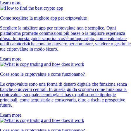
Learn more
Come scegliere la migliore app per criptovalute
Scegliere la migliore app per criptovalute non è semplice. Ogni
piattaforma promette commissioni più basse o la migliore esperienza
d’uso. In questa guida scoprirai cos’è un’app cripto, come valutarla e
quali caratteristiche contano davvero per comprare, vendere o gestire le
tue criptovalute in modo sicuro.
Learn more
Cosa sono le criptovalute e come funzionano?
Le criptovalute sono una forma di denaro digitale che funziona senza
banche o governi centrali. In questa guida scoprirai come funziona la
criptovaluta, su quale tecnologia si basa, quali sono le tipologie
principali, come acquistarla e conservarla, oltre a rischi e prospettive
future.
Learn more
Cosa sono le criptovalute e come funzionano?