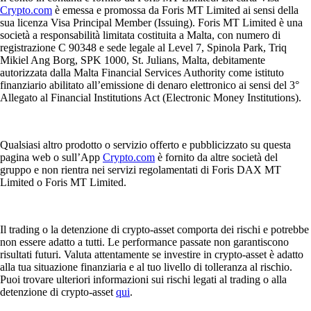
Crypto.com
è emessa e promossa da Foris MT Limited ai sensi della
sua licenza Visa Principal Member (Issuing). Foris MT Limited è una
società a responsabilità limitata costituita a Malta, con numero di
registrazione C 90348 e sede legale al Level 7, Spinola Park, Triq
Mikiel Ang Borg, SPK 1000, St. Julians, Malta, debitamente
autorizzata dalla Malta Financial Services Authority come istituto
finanziario abilitato all’emissione di denaro elettronico ai sensi del 3°
Allegato al Financial Institutions Act (Electronic Money Institutions).
Qualsiasi altro prodotto o servizio offerto e pubblicizzato su questa
pagina web o sull’App
Crypto.com
è fornito da altre società del
gruppo e non rientra nei servizi regolamentati di Foris DAX MT
Limited o Foris MT Limited.
Il trading o la detenzione di crypto-asset comporta dei rischi e potrebbe
non essere adatto a tutti. Le performance passate non garantiscono
risultati futuri. Valuta attentamente se investire in crypto-asset è adatto
alla tua situazione finanziaria e al tuo livello di tolleranza al rischio.
Puoi trovare ulteriori informazioni sui rischi legati al trading o alla
detenzione di crypto-asset
qui
.