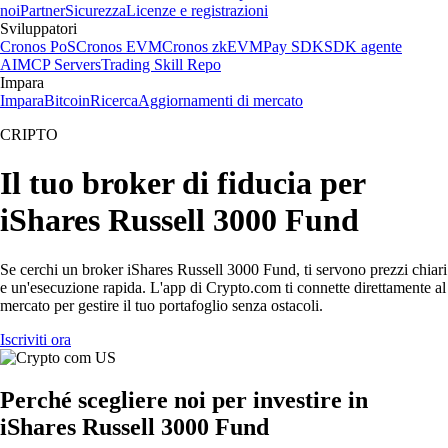
noi
Partner
Sicurezza
Licenze e registrazioni
Sviluppatori
Cronos PoS
Cronos EVM
Cronos zkEVM
Pay SDK
SDK agente
AI
MCP Servers
Trading Skill Repo
Impara
Impara
Bitcoin
Ricerca
Aggiornamenti di mercato
CRIPTO
Il tuo broker di fiducia per
iShares Russell 3000 Fund
Se cerchi un broker iShares Russell 3000 Fund, ti servono prezzi chiari
e un'esecuzione rapida. L'app di Crypto.com ti connette direttamente al
mercato per gestire il tuo portafoglio senza ostacoli.
Iscriviti ora
Perché scegliere noi per investire in
iShares Russell 3000 Fund