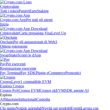
Criptovalute
Tutti i token
Panieri
Earn
Staking
Crypto.com App
Per tutti gli utenti
Inizia
Criptovalute
Carta prepagata Visa
Level Up
Onchain
Per gli appassionati di Web3
Ottieni estensione
Swap
Stake
Scopri le dApp
Pay
Per esercenti
Registrazione esercente
Pay Terminal
Pay SDK
Plugin eCommerce
Pronostici
Cronos
Layer1 compatibile EVM
Esplora Cronos
Cronos PoS
Cronos EVM
Cronos zkEVM
SDK agente AI
Esplora
Affiliazione
Istituzionali
Custodia
Crypto.com
Chi siamo
Notizie aziendali
Novità sui prodotti
Eventi
Lavora con