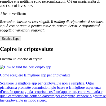
semplice e le notifiche sono personalizzabili. C'è un'ampia scelta di
asset su cui investire».
-
Utente verificato
Recensioni basate su casi singoli. Il trading di criptovalute è rischioso
e può comportare la perdita totale del valore. Servizi e disponibilità
soggetti a variazioni regionali.
Scarica l'app
Capire le criptovalute
Diventa un esperto di crypto
Come scegliere la migliore app per criptovalute
Scegliere la migliore app per criptovalute non è semplice. Ogni
piattaforma promette commissioni più basse o la migliore esperienza
d’uso. In questa guida scoprirai cos’è un’app cripto, come valutarla e
quali caratteristiche contano davvero per comprare, vendere o gestire le
tue criptovalute in modo sicuro.