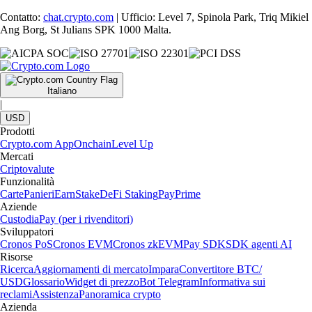
Contatto:
chat.crypto.com
| Ufficio: Level 7, Spinola Park, Triq Mikiel
Ang Borg, St Julians SPK 1000 Malta.
Italiano
|
USD
Prodotti
Crypto.com App
Onchain
Level Up
Mercati
Criptovalute
Funzionalità
Carte
Panieri
Earn
Stake
DeFi Staking
Pay
Prime
Aziende
Custodia
Pay (per i rivenditori)
Sviluppatori
Cronos PoS
Cronos EVM
Cronos zkEVM
Pay SDK
SDK agenti AI
Risorse
Ricerca
Aggiornamenti di mercato
Impara
Convertitore BTC/
USD
Glossario
Widget di prezzo
Bot Telegram
Informativa sui
reclami
Assistenza
Panoramica crypto
Azienda