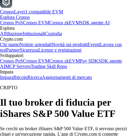
Cronos
Layer1 compatibile EVM
Esplora Cronos
Cronos PoS
Cronos EVM
Cronos zkEVM
SDK agente AI
Esplora
Affiliazione
Istituzionali
Custodia
Crypto.com
Chi siamo
Notizie aziendali
Novità sui prodotti
Eventi
Lavora con
noi
Partner
Sicurezza
Licenze e registrazioni
Sviluppatori
Cronos PoS
Cronos EVM
Cronos zkEVM
Pay SDK
SDK agente
AI
MCP Servers
Trading Skill Repo
Impara
Impara
Bitcoin
Ricerca
Aggiornamenti di mercato
CRIPTO
Il tuo broker di fiducia per
iShares S&P 500 Value ETF
Se cerchi un broker iShares S&P 500 Value ETF, ti servono prezzi
chiari e un'esecuzione rapida. L'app di Crypto.com ti connette