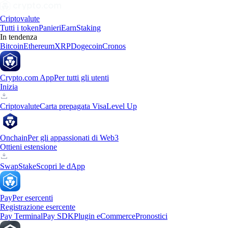
Criptovalute
Tutti i token
Panieri
Earn
Staking
In tendenza
Bitcoin
Ethereum
XRP
Dogecoin
Cronos
Crypto.com App
Per tutti gli utenti
Inizia
Criptovalute
Carta prepagata Visa
Level Up
Onchain
Per gli appassionati di Web3
Ottieni estensione
Swap
Stake
Scopri le dApp
Pay
Per esercenti
Registrazione esercente
Pay Terminal
Pay SDK
Plugin eCommerce
Pronostici