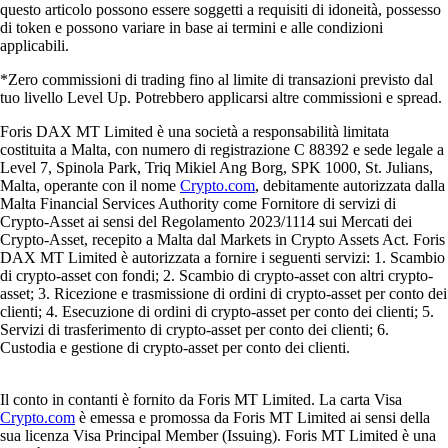
questo articolo possono essere soggetti a requisiti di idoneità, possesso
di token e possono variare in base ai termini e alle condizioni
applicabili.
*Zero commissioni di trading fino al limite di transazioni previsto dal
tuo livello Level Up. Potrebbero applicarsi altre commissioni e spread.
Foris DAX MT Limited è una società a responsabilità limitata
costituita a Malta, con numero di registrazione C 88392 e sede legale a
Level 7, Spinola Park, Triq Mikiel Ang Borg, SPK 1000, St. Julians,
Malta, operante con il nome
Crypto.com
, debitamente autorizzata dalla
Malta Financial Services Authority come Fornitore di servizi di
Crypto-Asset ai sensi del Regolamento 2023/1114 sui Mercati dei
Crypto-Asset, recepito a Malta dal Markets in Crypto Assets Act. Foris
DAX MT Limited è autorizzata a fornire i seguenti servizi: 1. Scambio
di crypto-asset con fondi; 2. Scambio di crypto-asset con altri crypto-
asset; 3. Ricezione e trasmissione di ordini di crypto-asset per conto dei
clienti; 4. Esecuzione di ordini di crypto-asset per conto dei clienti; 5.
Servizi di trasferimento di crypto-asset per conto dei clienti; 6.
Custodia e gestione di crypto-asset per conto dei clienti.
Il conto in contanti è fornito da Foris MT Limited. La carta Visa
Crypto.com
è emessa e promossa da Foris MT Limited ai sensi della
sua licenza Visa Principal Member (Issuing). Foris MT Limited è una