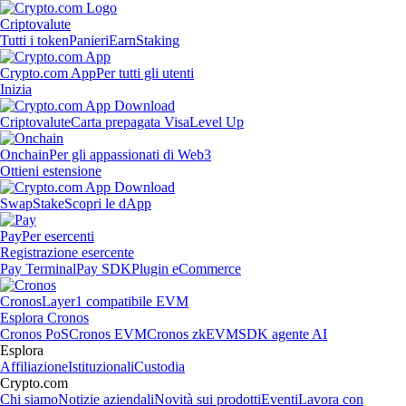
Criptovalute
Tutti i token
Panieri
Earn
Staking
Crypto.com App
Per tutti gli utenti
Inizia
Criptovalute
Carta prepagata Visa
Level Up
Onchain
Per gli appassionati di Web3
Ottieni estensione
Swap
Stake
Scopri le dApp
Pay
Per esercenti
Registrazione esercente
Pay Terminal
Pay SDK
Plugin eCommerce
Cronos
Layer1 compatibile EVM
Esplora Cronos
Cronos PoS
Cronos EVM
Cronos zkEVM
SDK agente AI
Esplora
Affiliazione
Istituzionali
Custodia
Crypto.com
Chi siamo
Notizie aziendali
Novità sui prodotti
Eventi
Lavora con