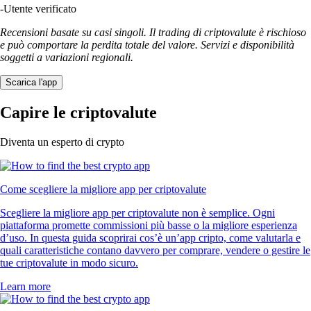
-
Utente verificato
Recensioni basate su casi singoli. Il trading di criptovalute è rischioso
e può comportare la perdita totale del valore. Servizi e disponibilità
soggetti a variazioni regionali.
Scarica l'app
Capire le criptovalute
Diventa un esperto di crypto
Come scegliere la migliore app per criptovalute
Scegliere la migliore app per criptovalute non è semplice. Ogni
piattaforma promette commissioni più basse o la migliore esperienza
d’uso. In questa guida scoprirai cos’è un’app cripto, come valutarla e
quali caratteristiche contano davvero per comprare, vendere o gestire le
tue criptovalute in modo sicuro.
Learn more