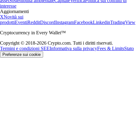
asset
Sostenibilità ambientale
Capitale
Verifica
Politica sui conflitti di
interesse
Aggiornamenti
X
Novità sui
prodotti
Eventi
Reddit
Discord
Instagram
Facebook
Linkedin
TradingView
Cryptocurrency in Every Wallet™
Copyright © 2018-2026 Crypto.com. Tutti i diritti riservati.
Termini e condizioni SEE
Informativa sulla privacy
Fees & Limits
Stato
Preferenze sui cookie