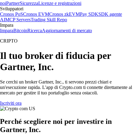
noi
Partner
Sicurezza
Licenze e registrazioni
Sviluppatori
Cronos PoS
Cronos EVM
Cronos zkEVM
Pay SDK
SDK agente
AI
MCP Servers
Trading Skill Repo
Impara
Impara
Bitcoin
Ricerca
Aggiornamenti di mercato
CRIPTO
Il tuo broker di fiducia per
Gartner, Inc.
Se cerchi un broker Gartner, Inc., ti servono prezzi chiari e
un'esecuzione rapida. L'app di Crypto.com ti connette direttamente al
mercato per gestire il tuo portafoglio senza ostacoli.
Iscriviti ora
Perché scegliere noi per investire in
Gartner, Inc.