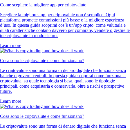
Come scegliere la migliore app per criptovalute
Scegliere la migliore app per criptovalute non è semplice. Ogni
piattaforma promette commissioni più basse o la migliore esperienza
d’uso. In questa guida scoprirai cos’è un’app cripto, come valutarla e
quali caratteristiche contano davvero per comprare, vendere o gestire le
tue criptovalute in modo sicuro.
Learn more
Cosa sono le criptovalute e come funzionano?
Le criptovalute sono una forma di denaro digitale che funziona senza
banche o governi centrali. In questa guida scoprirai come funziona la
criptovaluta, su quale tecnologia si basa, quali sono le tipologie
principali, come acquistarla e conservarla, oltre a rischi e prospettive
future.
Learn more
Cosa sono le criptovalute e come funzionano?
Le criptovalute sono una forma di denaro digitale che funziona senza