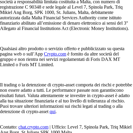
società a responsabilità limitata costituita a Malta, con numero di
registrazione C 90348 e sede legale al Level 7, Spinola Park, Triq
Mikiel Ang Borg, SPK 1000, St. Julians, Malta, debitamente
autorizzata dalla Malta Financial Services Authority come istituto
finanziario abilitato all’emissione di denaro elettronico ai sensi del 3°
Allegato al Financial Institutions Act (Electronic Money Institutions).
Qualsiasi altro prodotto o servizio offerto e pubblicizzato su questa
pagina web o sull’App
Crypto.com
è fornito da altre società del
gruppo e non rientra nei servizi regolamentati di Foris DAX MT
Limited o Foris MT Limited.
Il trading o la detenzione di crypto-asset comporta dei rischi e potrebbe
non essere adatto a tutti. Le performance passate non garantiscono
risultati futuri. Valuta attentamente se investire in crypto-asset è adatto
alla tua situazione finanziaria e al tuo livello di tolleranza al rischio.
Puoi trovare ulteriori informazioni sui rischi legati al trading o alla
detenzione di crypto-asset
qui
.
Contatto:
chat.crypto.com
| Ufficio: Level 7, Spinola Park, Triq Mikiel
Ang Borg, St Julians SPK 1000 Malta.