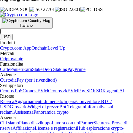
Italiano
|
USD
Prodotti
Crypto.com App
Onchain
Level Up
Mercati
Criptovalute
Funzionalità
Carte
Panieri
Earn
Stake
DeFi Staking
Pay
Prime
Aziende
Custodia
Pay (per i rivenditori)
Sviluppatori
Cronos PoS
Cronos EVM
Cronos zkEVM
Pay SDK
SDK agenti AI
Risorse
Ricerca
Aggiornamenti di mercato
Impara
Convertitore BTC/
USD
Glossario
Widget di prezzo
Bot Telegram
Informativa sui
reclami
Assistenza
Panoramica crypto
Azienda
Chi siamo
Piano di sviluppo
Lavora con noi
Partner
Sicurezza
Prova di
riserva
Affiliazione
Licenze e registrazioni
Hub esplorazione crypto-