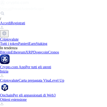
Mercati
Privati
Aziende
Scopri
/
Accedi
Registrati
Criptovalute
Tutti i token
Panieri
Earn
Staking
In tendenza
Bitcoin
Ethereum
XRP
Dogecoin
Cronos
Crypto.com App
Per tutti gli utenti
Inizia
Criptovalute
Carta prepagata Visa
Level Up
Onchain
Per gli appassionati di Web3
Ottieni estensione