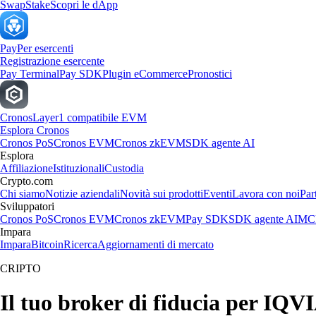
Swap
Stake
Scopri le dApp
Pay
Per esercenti
Registrazione esercente
Pay Terminal
Pay SDK
Plugin eCommerce
Pronostici
Cronos
Layer1 compatibile EVM
Esplora Cronos
Cronos PoS
Cronos EVM
Cronos zkEVM
SDK agente AI
Esplora
Affiliazione
Istituzionali
Custodia
Crypto.com
Chi siamo
Notizie aziendali
Novità sui prodotti
Eventi
Lavora con noi
Par
Sviluppatori
Cronos PoS
Cronos EVM
Cronos zkEVM
Pay SDK
SDK agente AI
MCP
Impara
Impara
Bitcoin
Ricerca
Aggiornamenti di mercato
CRIPTO
Il tuo broker di fiducia per IQVI