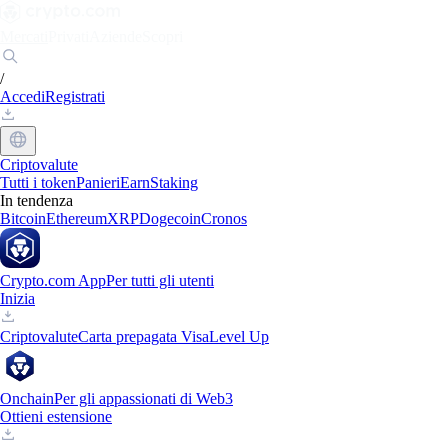
Mercati
Privati
Aziende
Scopri
/
Accedi
Registrati
Criptovalute
Tutti i token
Panieri
Earn
Staking
In tendenza
Bitcoin
Ethereum
XRP
Dogecoin
Cronos
Crypto.com App
Per tutti gli utenti
Inizia
Criptovalute
Carta prepagata Visa
Level Up
Onchain
Per gli appassionati di Web3
Ottieni estensione