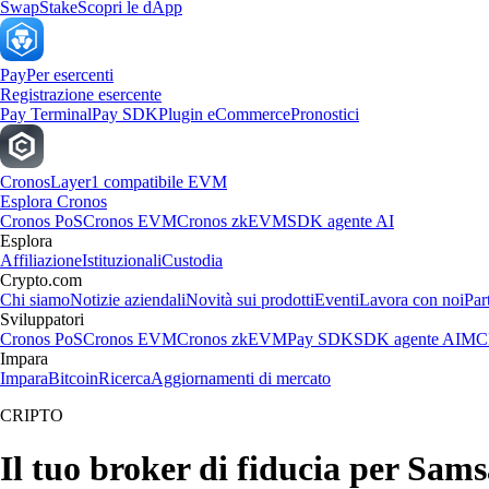
Swap
Stake
Scopri le dApp
Pay
Per esercenti
Registrazione esercente
Pay Terminal
Pay SDK
Plugin eCommerce
Pronostici
Cronos
Layer1 compatibile EVM
Esplora Cronos
Cronos PoS
Cronos EVM
Cronos zkEVM
SDK agente AI
Esplora
Affiliazione
Istituzionali
Custodia
Crypto.com
Chi siamo
Notizie aziendali
Novità sui prodotti
Eventi
Lavora con noi
Par
Sviluppatori
Cronos PoS
Cronos EVM
Cronos zkEVM
Pay SDK
SDK agente AI
MCP
Impara
Impara
Bitcoin
Ricerca
Aggiornamenti di mercato
CRIPTO
Il tuo broker di fiducia per Sams