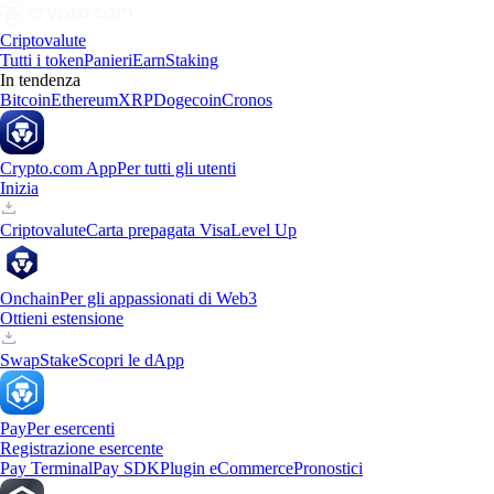
Criptovalute
Tutti i token
Panieri
Earn
Staking
In tendenza
Bitcoin
Ethereum
XRP
Dogecoin
Cronos
Crypto.com App
Per tutti gli utenti
Inizia
Criptovalute
Carta prepagata Visa
Level Up
Onchain
Per gli appassionati di Web3
Ottieni estensione
Swap
Stake
Scopri le dApp
Pay
Per esercenti
Registrazione esercente
Pay Terminal
Pay SDK
Plugin eCommerce
Pronostici