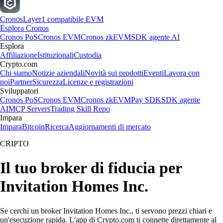
Cronos
Layer1 compatibile EVM
Esplora Cronos
Cronos PoS
Cronos EVM
Cronos zkEVM
SDK agente AI
Esplora
Affiliazione
Istituzionali
Custodia
Crypto.com
Chi siamo
Notizie aziendali
Novità sui prodotti
Eventi
Lavora con
noi
Partner
Sicurezza
Licenze e registrazioni
Sviluppatori
Cronos PoS
Cronos EVM
Cronos zkEVM
Pay SDK
SDK agente
AI
MCP Servers
Trading Skill Repo
Impara
Impara
Bitcoin
Ricerca
Aggiornamenti di mercato
CRIPTO
Il tuo broker di fiducia per
Invitation Homes Inc.
Se cerchi un broker Invitation Homes Inc., ti servono prezzi chiari e
un'esecuzione rapida. L'app di Crypto.com ti connette direttamente al