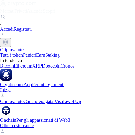
Mercati
Privati
Aziende
Scopri
/
Accedi
Registrati
Criptovalute
Tutti i token
Panieri
Earn
Staking
In tendenza
Bitcoin
Ethereum
XRP
Dogecoin
Cronos
Crypto.com App
Per tutti gli utenti
Inizia
Criptovalute
Carta prepagata Visa
Level Up
Onchain
Per gli appassionati di Web3
Ottieni estensione