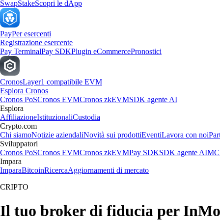
Swap
Stake
Scopri le dApp
Pay
Per esercenti
Registrazione esercente
Pay Terminal
Pay SDK
Plugin eCommerce
Pronostici
Cronos
Layer1 compatibile EVM
Esplora Cronos
Cronos PoS
Cronos EVM
Cronos zkEVM
SDK agente AI
Esplora
Affiliazione
Istituzionali
Custodia
Crypto.com
Chi siamo
Notizie aziendali
Novità sui prodotti
Eventi
Lavora con noi
Par
Sviluppatori
Cronos PoS
Cronos EVM
Cronos zkEVM
Pay SDK
SDK agente AI
MCP
Impara
Impara
Bitcoin
Ricerca
Aggiornamenti di mercato
CRIPTO
Il tuo broker di fiducia per InM