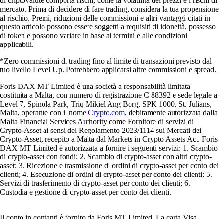
di criptovalute comporta rischi, come la volatilità dei prezzi e i rischi di
mercato. Prima di decidere di fare trading, considera la tua propensione
al rischio. Premi, riduzioni delle commissioni e altri vantaggi citati in
questo articolo possono essere soggetti a requisiti di idoneità, possesso
di token e possono variare in base ai termini e alle condizioni
applicabili.
*Zero commissioni di trading fino al limite di transazioni previsto dal
tuo livello Level Up. Potrebbero applicarsi altre commissioni e spread.
Foris DAX MT Limited è una società a responsabilità limitata
costituita a Malta, con numero di registrazione C 88392 e sede legale a
Level 7, Spinola Park, Triq Mikiel Ang Borg, SPK 1000, St. Julians,
Malta, operante con il nome
Crypto.com
, debitamente autorizzata dalla
Malta Financial Services Authority come Fornitore di servizi di
Crypto-Asset ai sensi del Regolamento 2023/1114 sui Mercati dei
Crypto-Asset, recepito a Malta dal Markets in Crypto Assets Act. Foris
DAX MT Limited è autorizzata a fornire i seguenti servizi: 1. Scambio
di crypto-asset con fondi; 2. Scambio di crypto-asset con altri crypto-
asset; 3. Ricezione e trasmissione di ordini di crypto-asset per conto dei
clienti; 4. Esecuzione di ordini di crypto-asset per conto dei clienti; 5.
Servizi di trasferimento di crypto-asset per conto dei clienti; 6.
Custodia e gestione di crypto-asset per conto dei clienti.
Il conto in contanti è fornito da Foris MT Limited. La carta Visa