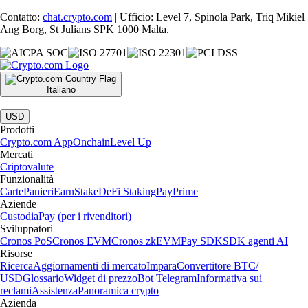
Contatto:
chat.crypto.com
| Ufficio: Level 7, Spinola Park, Triq Mikiel
Ang Borg, St Julians SPK 1000 Malta.
Italiano
|
USD
Prodotti
Crypto.com App
Onchain
Level Up
Mercati
Criptovalute
Funzionalità
Carte
Panieri
Earn
Stake
DeFi Staking
Pay
Prime
Aziende
Custodia
Pay (per i rivenditori)
Sviluppatori
Cronos PoS
Cronos EVM
Cronos zkEVM
Pay SDK
SDK agenti AI
Risorse
Ricerca
Aggiornamenti di mercato
Impara
Convertitore BTC/
USD
Glossario
Widget di prezzo
Bot Telegram
Informativa sui
reclami
Assistenza
Panoramica crypto
Azienda