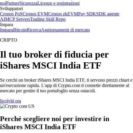
noi
Partner
Sicurezza
Licenze e registrazioni
Sviluppatori
Cronos PoS
Cronos EVM
Cronos zkEVM
Pay SDK
SDK agente
AI
MCP Servers
Trading Skill Repo
Impara
Impara
Bitcoin
Ricerca
Aggiornamenti di mercato
CRIPTO
Il tuo broker di fiducia per
iShares MSCI India ETF
Se cerchi un broker iShares MSCI India ETF, ti servono prezzi chiari e
un'esecuzione rapida. L'app di Crypto.com ti connette direttamente al
mercato per gestire il tuo portafoglio senza ostacoli.
Iscriviti ora
Perché scegliere noi per investire in
iShares MSCI India ETF