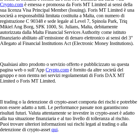
Crypto.com
è emessa e promossa da Foris MT Limited ai sensi della
sua licenza Visa Principal Member (Issuing). Foris MT Limited è una
società a responsabilità limitata costituita a Malta, con numero di
registrazione C 90348 e sede legale al Level 7, Spinola Park, Triq
Mikiel Ang Borg, SPK 1000, St. Julians, Malta, debitamente
autorizzata dalla Malta Financial Services Authority come istituto
finanziario abilitato all’emissione di denaro elettronico ai sensi del 3°
Allegato al Financial Institutions Act (Electronic Money Institutions).
Qualsiasi altro prodotto o servizio offerto e pubblicizzato su questa
pagina web o sull’App
Crypto.com
è fornito da altre società del
gruppo e non rientra nei servizi regolamentati di Foris DAX MT
Limited o Foris MT Limited.
Il trading o la detenzione di crypto-asset comporta dei rischi e potrebbe
non essere adatto a tutti. Le performance passate non garantiscono
risultati futuri. Valuta attentamente se investire in crypto-asset è adatto
alla tua situazione finanziaria e al tuo livello di tolleranza al rischio.
Puoi trovare ulteriori informazioni sui rischi legati al trading o alla
detenzione di crypto-asset
qui
.