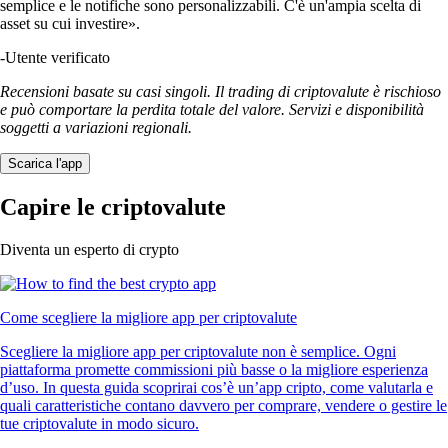
semplice e le notifiche sono personalizzabili. C'è un'ampia scelta di
asset su cui investire».
-
Utente verificato
Recensioni basate su casi singoli. Il trading di criptovalute è rischioso
e può comportare la perdita totale del valore. Servizi e disponibilità
soggetti a variazioni regionali.
Scarica l'app
Capire le criptovalute
Diventa un esperto di crypto
Come scegliere la migliore app per criptovalute
Scegliere la migliore app per criptovalute non è semplice. Ogni
piattaforma promette commissioni più basse o la migliore esperienza
d’uso. In questa guida scoprirai cos’è un’app cripto, come valutarla e
quali caratteristiche contano davvero per comprare, vendere o gestire le
tue criptovalute in modo sicuro.