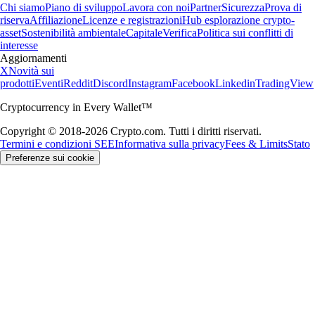
Chi siamo
Piano di sviluppo
Lavora con noi
Partner
Sicurezza
Prova di
riserva
Affiliazione
Licenze e registrazioni
Hub esplorazione crypto-
asset
Sostenibilità ambientale
Capitale
Verifica
Politica sui conflitti di
interesse
Aggiornamenti
X
Novità sui
prodotti
Eventi
Reddit
Discord
Instagram
Facebook
Linkedin
TradingView
Cryptocurrency in Every Wallet™
Copyright © 2018-2026 Crypto.com. Tutti i diritti riservati.
Termini e condizioni SEE
Informativa sulla privacy
Fees & Limits
Stato
Preferenze sui cookie