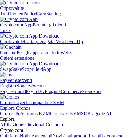
Criptovalute
Tutti i token
Panieri
Earn
Staking
Crypto.com App
Per tutti gli utenti
Inizia
Criptovalute
Carta prepagata Visa
Level Up
Onchain
Per gli appassionati di Web3
Ottieni estensione
Swap
Stake
Scopri le dApp
Pay
Per esercenti
Registrazione esercente
Pay Terminal
Pay SDK
Plugin eCommerce
Pronostici
Cronos
Layer1 compatibile EVM
Esplora Cronos
Cronos PoS
Cronos EVM
Cronos zkEVM
SDK agente AI
Esplora
Affiliazione
Istituzionali
Custodia
Crypto.com
Chi siamo
Notizie aziendali
Novità sui prodotti
Eventi
Lavora con