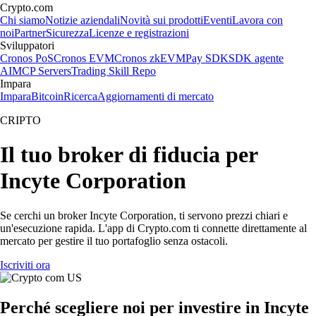
Crypto.com
Chi siamo
Notizie aziendali
Novità sui prodotti
Eventi
Lavora con
noi
Partner
Sicurezza
Licenze e registrazioni
Sviluppatori
Cronos PoS
Cronos EVM
Cronos zkEVM
Pay SDK
SDK agente
AI
MCP Servers
Trading Skill Repo
Impara
Impara
Bitcoin
Ricerca
Aggiornamenti di mercato
CRIPTO
Il tuo broker di fiducia per
Incyte Corporation
Se cerchi un broker Incyte Corporation, ti servono prezzi chiari e
un'esecuzione rapida. L'app di Crypto.com ti connette direttamente al
mercato per gestire il tuo portafoglio senza ostacoli.
Iscriviti ora
Perché scegliere noi per investire in Incyte