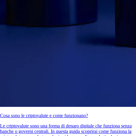
Cosa sono le criptovalute e come funzionano?
Le criptovalute sono una forma di denaro digitale che funziona senza
banche o governi centrali. In questa guida scoprirai come funziona la