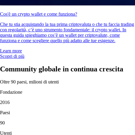
Cos'è un crypto wallet e come funziona?
Che tu stia acquistando la tua prima criptovaluta o che tu faccia trading
con regolarità, c’è uno strumento fondamentale: il crypto wallet. In
questa guida spieghiamo cos’è un wallet per criptovalute, come
funziona e come scegliere quello più adatto alle tue esigenze.
Learn more
Scopri di più
Community globale in continua crescita
Oltre 90 paesi, milioni di utenti
Fondazione
2016
Paesi
90
Utenti