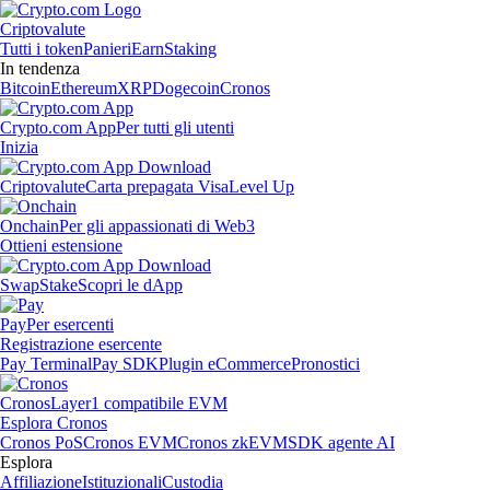
Criptovalute
Tutti i token
Panieri
Earn
Staking
In tendenza
Bitcoin
Ethereum
XRP
Dogecoin
Cronos
Crypto.com App
Per tutti gli utenti
Inizia
Criptovalute
Carta prepagata Visa
Level Up
Onchain
Per gli appassionati di Web3
Ottieni estensione
Swap
Stake
Scopri le dApp
Pay
Per esercenti
Registrazione esercente
Pay Terminal
Pay SDK
Plugin eCommerce
Pronostici
Cronos
Layer1 compatibile EVM
Esplora Cronos
Cronos PoS
Cronos EVM
Cronos zkEVM
SDK agente AI
Esplora
Affiliazione
Istituzionali
Custodia