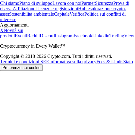
Chi siamo
Piano di sviluppo
Lavora con noi
Partner
Sicurezza
Prova di
riserva
Affiliazione
Licenze e registrazioni
Hub esplorazione crypto-
asset
Sostenibilità ambientale
Capitale
Verifica
Politica sui conflitti di
interesse
Aggiornamenti
X
Novità sui
prodotti
Eventi
Reddit
Discord
Instagram
Facebook
Linkedin
TradingView
Cryptocurrency in Every Wallet™
Copyright © 2018-2026 Crypto.com. Tutti i diritti riservati.
Termini e condizioni SEE
Informativa sulla privacy
Fees & Limits
Stato
Preferenze sui cookie