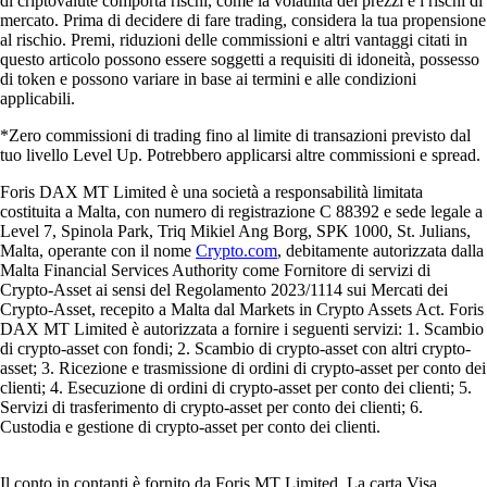
di criptovalute comporta rischi, come la volatilità dei prezzi e i rischi di
mercato. Prima di decidere di fare trading, considera la tua propensione
al rischio. Premi, riduzioni delle commissioni e altri vantaggi citati in
questo articolo possono essere soggetti a requisiti di idoneità, possesso
di token e possono variare in base ai termini e alle condizioni
applicabili.
*Zero commissioni di trading fino al limite di transazioni previsto dal
tuo livello Level Up. Potrebbero applicarsi altre commissioni e spread.
Foris DAX MT Limited è una società a responsabilità limitata
costituita a Malta, con numero di registrazione C 88392 e sede legale a
Level 7, Spinola Park, Triq Mikiel Ang Borg, SPK 1000, St. Julians,
Malta, operante con il nome
Crypto.com
, debitamente autorizzata dalla
Malta Financial Services Authority come Fornitore di servizi di
Crypto-Asset ai sensi del Regolamento 2023/1114 sui Mercati dei
Crypto-Asset, recepito a Malta dal Markets in Crypto Assets Act. Foris
DAX MT Limited è autorizzata a fornire i seguenti servizi: 1. Scambio
di crypto-asset con fondi; 2. Scambio di crypto-asset con altri crypto-
asset; 3. Ricezione e trasmissione di ordini di crypto-asset per conto dei
clienti; 4. Esecuzione di ordini di crypto-asset per conto dei clienti; 5.
Servizi di trasferimento di crypto-asset per conto dei clienti; 6.
Custodia e gestione di crypto-asset per conto dei clienti.
Il conto in contanti è fornito da Foris MT Limited. La carta Visa