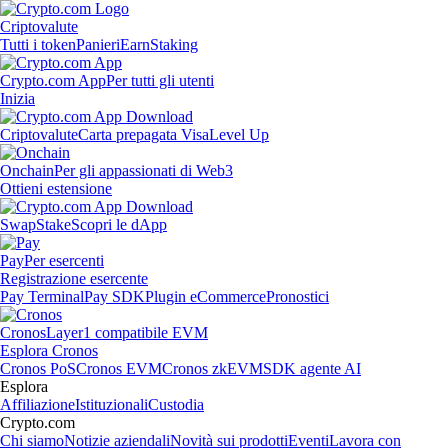
Criptovalute
Tutti i token
Panieri
Earn
Staking
Crypto.com App
Per tutti gli utenti
Inizia
Criptovalute
Carta prepagata Visa
Level Up
Onchain
Per gli appassionati di Web3
Ottieni estensione
Swap
Stake
Scopri le dApp
Pay
Per esercenti
Registrazione esercente
Pay Terminal
Pay SDK
Plugin eCommerce
Pronostici
Cronos
Layer1 compatibile EVM
Esplora Cronos
Cronos PoS
Cronos EVM
Cronos zkEVM
SDK agente AI
Esplora
Affiliazione
Istituzionali
Custodia
Crypto.com
Chi siamo
Notizie aziendali
Novità sui prodotti
Eventi
Lavora con