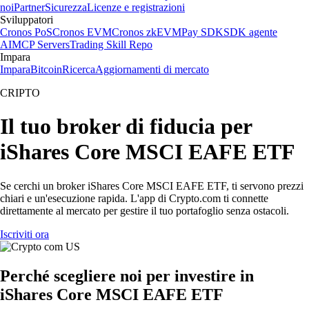
noi
Partner
Sicurezza
Licenze e registrazioni
Sviluppatori
Cronos PoS
Cronos EVM
Cronos zkEVM
Pay SDK
SDK agente
AI
MCP Servers
Trading Skill Repo
Impara
Impara
Bitcoin
Ricerca
Aggiornamenti di mercato
CRIPTO
Il tuo broker di fiducia per
iShares Core MSCI EAFE ETF
Se cerchi un broker iShares Core MSCI EAFE ETF, ti servono prezzi
chiari e un'esecuzione rapida. L'app di Crypto.com ti connette
direttamente al mercato per gestire il tuo portafoglio senza ostacoli.
Iscriviti ora
Perché scegliere noi per investire in
iShares Core MSCI EAFE ETF