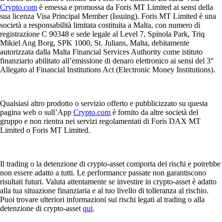
Crypto.com
è emessa e promossa da Foris MT Limited ai sensi della
sua licenza Visa Principal Member (Issuing). Foris MT Limited è una
società a responsabilità limitata costituita a Malta, con numero di
registrazione C 90348 e sede legale al Level 7, Spinola Park, Triq
Mikiel Ang Borg, SPK 1000, St. Julians, Malta, debitamente
autorizzata dalla Malta Financial Services Authority come istituto
finanziario abilitato all’emissione di denaro elettronico ai sensi del 3°
Allegato al Financial Institutions Act (Electronic Money Institutions).
Qualsiasi altro prodotto o servizio offerto e pubblicizzato su questa
pagina web o sull’App
Crypto.com
è fornito da altre società del
gruppo e non rientra nei servizi regolamentati di Foris DAX MT
Limited o Foris MT Limited.
Il trading o la detenzione di crypto-asset comporta dei rischi e potrebbe
non essere adatto a tutti. Le performance passate non garantiscono
risultati futuri. Valuta attentamente se investire in crypto-asset è adatto
alla tua situazione finanziaria e al tuo livello di tolleranza al rischio.
Puoi trovare ulteriori informazioni sui rischi legati al trading o alla
detenzione di crypto-asset
qui
.