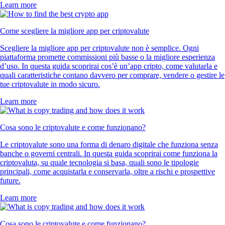
Learn more
Come scegliere la migliore app per criptovalute
Scegliere la migliore app per criptovalute non è semplice. Ogni
piattaforma promette commissioni più basse o la migliore esperienza
d’uso. In questa guida scoprirai cos’è un’app cripto, come valutarla e
quali caratteristiche contano davvero per comprare, vendere o gestire le
tue criptovalute in modo sicuro.
Learn more
Cosa sono le criptovalute e come funzionano?
Le criptovalute sono una forma di denaro digitale che funziona senza
banche o governi centrali. In questa guida scoprirai come funziona la
criptovaluta, su quale tecnologia si basa, quali sono le tipologie
principali, come acquistarla e conservarla, oltre a rischi e prospettive
future.
Learn more
Cosa sono le criptovalute e come funzionano?