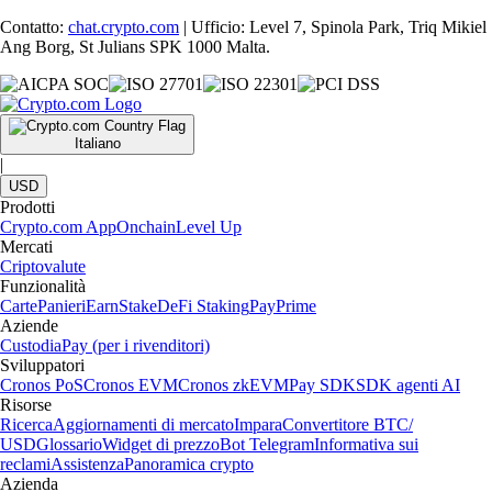
Contatto:
chat.crypto.com
| Ufficio: Level 7, Spinola Park, Triq Mikiel
Ang Borg, St Julians SPK 1000 Malta.
Italiano
|
USD
Prodotti
Crypto.com App
Onchain
Level Up
Mercati
Criptovalute
Funzionalità
Carte
Panieri
Earn
Stake
DeFi Staking
Pay
Prime
Aziende
Custodia
Pay (per i rivenditori)
Sviluppatori
Cronos PoS
Cronos EVM
Cronos zkEVM
Pay SDK
SDK agenti AI
Risorse
Ricerca
Aggiornamenti di mercato
Impara
Convertitore BTC/
USD
Glossario
Widget di prezzo
Bot Telegram
Informativa sui
reclami
Assistenza
Panoramica crypto
Azienda