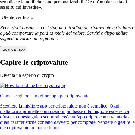
semplice e le notifiche sono personalizzabili. C'è un'ampia scelta di
asset su cui investire».
-
Utente verificato
Recensioni basate su casi singoli. Il trading di criptovalute è rischioso
e può comportare la perdita totale del valore. Servizi e disponibilità
soggetti a variazioni regionali.
Scarica l'app
Capire le criptovalute
Diventa un esperto di crypto
Come scegliere la migliore app per criptovalute
Scegliere la migliore app per criptovalute non è semplice. Ogni
piattaforma promette commissioni più basse o la migliore esperienza
d’uso. In questa guida scoprirai cos’è un’app cripto, come valutarla e
quali caratteristiche contano davvero per comprare, vendere o gestire le
tue criptovalute in modo sicuro.