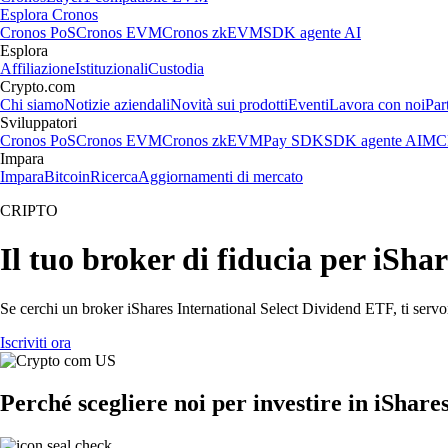
Esplora Cronos
Cronos PoS
Cronos EVM
Cronos zkEVM
SDK agente AI
Esplora
Affiliazione
Istituzionali
Custodia
Crypto.com
Chi siamo
Notizie aziendali
Novità sui prodotti
Eventi
Lavora con noi
Par
Sviluppatori
Cronos PoS
Cronos EVM
Cronos zkEVM
Pay SDK
SDK agente AI
MCP
Impara
Impara
Bitcoin
Ricerca
Aggiornamenti di mercato
CRIPTO
Il tuo broker di fiducia per iSh
Se cerchi un broker iShares International Select Dividend ETF, ti servon
Iscriviti ora
Perché scegliere noi per investire in iShar