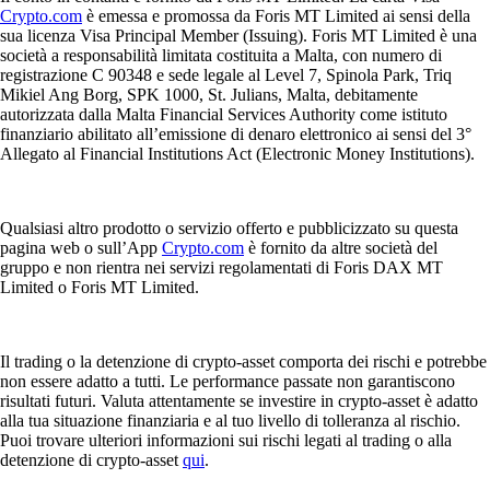
Crypto.com
è emessa e promossa da Foris MT Limited ai sensi della
sua licenza Visa Principal Member (Issuing). Foris MT Limited è una
società a responsabilità limitata costituita a Malta, con numero di
registrazione C 90348 e sede legale al Level 7, Spinola Park, Triq
Mikiel Ang Borg, SPK 1000, St. Julians, Malta, debitamente
autorizzata dalla Malta Financial Services Authority come istituto
finanziario abilitato all’emissione di denaro elettronico ai sensi del 3°
Allegato al Financial Institutions Act (Electronic Money Institutions).
Qualsiasi altro prodotto o servizio offerto e pubblicizzato su questa
pagina web o sull’App
Crypto.com
è fornito da altre società del
gruppo e non rientra nei servizi regolamentati di Foris DAX MT
Limited o Foris MT Limited.
Il trading o la detenzione di crypto-asset comporta dei rischi e potrebbe
non essere adatto a tutti. Le performance passate non garantiscono
risultati futuri. Valuta attentamente se investire in crypto-asset è adatto
alla tua situazione finanziaria e al tuo livello di tolleranza al rischio.
Puoi trovare ulteriori informazioni sui rischi legati al trading o alla
detenzione di crypto-asset
qui
.