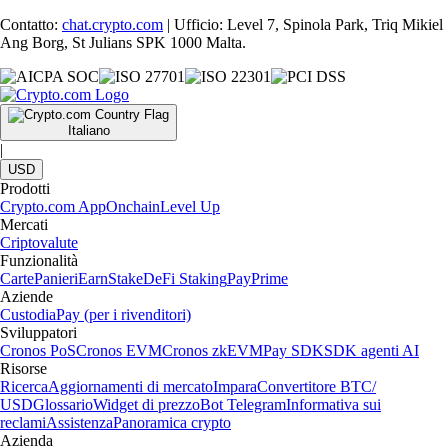
Contatto:
chat.crypto.com
| Ufficio: Level 7, Spinola Park, Triq Mikiel
Ang Borg, St Julians SPK 1000 Malta.
Italiano
|
USD
Prodotti
Crypto.com App
Onchain
Level Up
Mercati
Criptovalute
Funzionalità
Carte
Panieri
Earn
Stake
DeFi Staking
Pay
Prime
Aziende
Custodia
Pay (per i rivenditori)
Sviluppatori
Cronos PoS
Cronos EVM
Cronos zkEVM
Pay SDK
SDK agenti AI
Risorse
Ricerca
Aggiornamenti di mercato
Impara
Convertitore BTC/
USD
Glossario
Widget di prezzo
Bot Telegram
Informativa sui
reclami
Assistenza
Panoramica crypto
Azienda