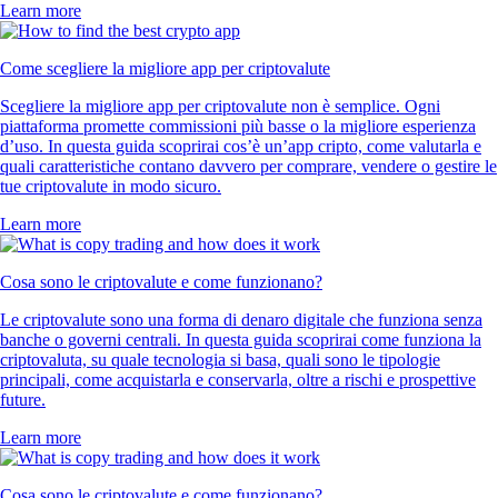
Learn more
Come scegliere la migliore app per criptovalute
Scegliere la migliore app per criptovalute non è semplice. Ogni
piattaforma promette commissioni più basse o la migliore esperienza
d’uso. In questa guida scoprirai cos’è un’app cripto, come valutarla e
quali caratteristiche contano davvero per comprare, vendere o gestire le
tue criptovalute in modo sicuro.
Learn more
Cosa sono le criptovalute e come funzionano?
Le criptovalute sono una forma di denaro digitale che funziona senza
banche o governi centrali. In questa guida scoprirai come funziona la
criptovaluta, su quale tecnologia si basa, quali sono le tipologie
principali, come acquistarla e conservarla, oltre a rischi e prospettive
future.
Learn more
Cosa sono le criptovalute e come funzionano?