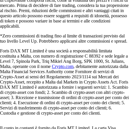
di criptovalute comporta rischi, come la volatilità dei prezzi e i rischi di
mercato. Prima di decidere di fare trading, considera la tua propensione
al rischio. Premi, riduzioni delle commissioni e altri vantaggi citati in
questo articolo possono essere soggetti a requisiti di idoneità, possesso
di token e possono variare in base ai termini e alle condizioni
applicabili.
*Zero commissioni di trading fino al limite di transazioni previsto dal
tuo livello Level Up. Potrebbero applicarsi altre commissioni e spread.
Foris DAX MT Limited è una società a responsabilità limitata
costituita a Malta, con numero di registrazione C 88392 e sede legale a
Level 7, Spinola Park, Triq Mikiel Ang Borg, SPK 1000, St. Julians,
Malta, operante con il nome
Crypto.com
, debitamente autorizzata dalla
Malta Financial Services Authority come Fornitore di servizi di
Crypto-Asset ai sensi del Regolamento 2023/1114 sui Mercati dei
Crypto-Asset, recepito a Malta dal Markets in Crypto Assets Act. Foris
DAX MT Limited è autorizzata a fornire i seguenti servizi: 1. Scambio
di crypto-asset con fondi; 2. Scambio di crypto-asset con altri crypto-
asset; 3. Ricezione e trasmissione di ordini di crypto-asset per conto dei
clienti; 4. Esecuzione di ordini di crypto-asset per conto dei clienti; 5.
Servizi di trasferimento di crypto-asset per conto dei clienti; 6.
Custodia e gestione di crypto-asset per conto dei clienti.
Il conto in contanti è fornito da Foris MT Limited. La carta Visa