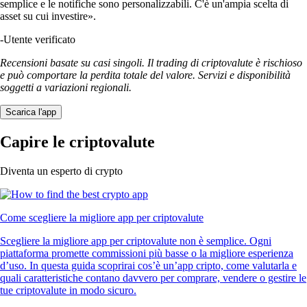
semplice e le notifiche sono personalizzabili. C'è un'ampia scelta di
asset su cui investire».
-
Utente verificato
Recensioni basate su casi singoli. Il trading di criptovalute è rischioso
e può comportare la perdita totale del valore. Servizi e disponibilità
soggetti a variazioni regionali.
Scarica l'app
Capire le criptovalute
Diventa un esperto di crypto
Come scegliere la migliore app per criptovalute
Scegliere la migliore app per criptovalute non è semplice. Ogni
piattaforma promette commissioni più basse o la migliore esperienza
d’uso. In questa guida scoprirai cos’è un’app cripto, come valutarla e
quali caratteristiche contano davvero per comprare, vendere o gestire le
tue criptovalute in modo sicuro.