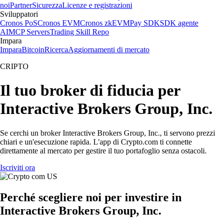
noi
Partner
Sicurezza
Licenze e registrazioni
Sviluppatori
Cronos PoS
Cronos EVM
Cronos zkEVM
Pay SDK
SDK agente
AI
MCP Servers
Trading Skill Repo
Impara
Impara
Bitcoin
Ricerca
Aggiornamenti di mercato
CRIPTO
Il tuo broker di fiducia per
Interactive Brokers Group, Inc.
Se cerchi un broker Interactive Brokers Group, Inc., ti servono prezzi
chiari e un'esecuzione rapida. L'app di Crypto.com ti connette
direttamente al mercato per gestire il tuo portafoglio senza ostacoli.
Iscriviti ora
Perché scegliere noi per investire in
Interactive Brokers Group, Inc.