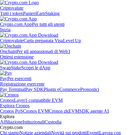
Criptovalute
Tutti i token
Panieri
Earn
Staking
Crypto.com App
Per tutti gli utenti
Inizia
Criptovalute
Carta prepagata Visa
Level Up
Onchain
Per gli appassionati di Web3
Ottieni estensione
Swap
Stake
Scopri le dApp
Pay
Per esercenti
Registrazione esercente
Pay Terminal
Pay SDK
Plugin eCommerce
Pronostici
Cronos
Layer1 compatibile EVM
Esplora Cronos
Cronos PoS
Cronos EVM
Cronos zkEVM
SDK agente AI
Esplora
Affiliazione
Istituzionali
Custodia
Crypto.com
Chi siamo
Notizie aziendali
Novità sui prodotti
Eventi
Lavora con