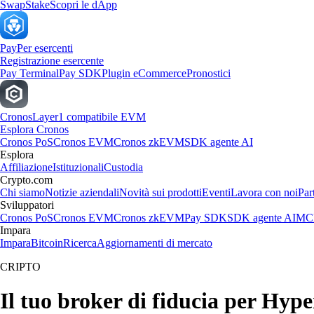
Swap
Stake
Scopri le dApp
Pay
Per esercenti
Registrazione esercente
Pay Terminal
Pay SDK
Plugin eCommerce
Pronostici
Cronos
Layer1 compatibile EVM
Esplora Cronos
Cronos PoS
Cronos EVM
Cronos zkEVM
SDK agente AI
Esplora
Affiliazione
Istituzionali
Custodia
Crypto.com
Chi siamo
Notizie aziendali
Novità sui prodotti
Eventi
Lavora con noi
Par
Sviluppatori
Cronos PoS
Cronos EVM
Cronos zkEVM
Pay SDK
SDK agente AI
MCP
Impara
Impara
Bitcoin
Ricerca
Aggiornamenti di mercato
CRIPTO
Il tuo broker di fiducia per Hype