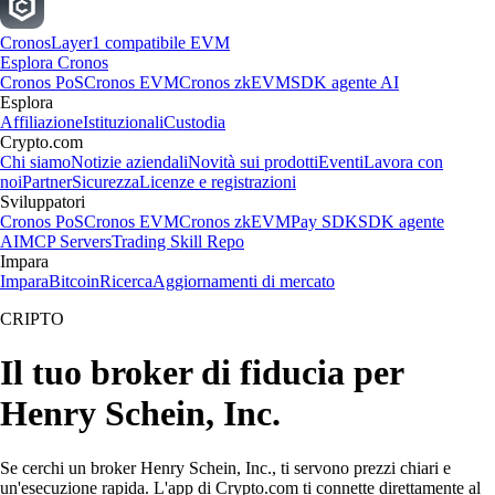
Cronos
Layer1 compatibile EVM
Esplora Cronos
Cronos PoS
Cronos EVM
Cronos zkEVM
SDK agente AI
Esplora
Affiliazione
Istituzionali
Custodia
Crypto.com
Chi siamo
Notizie aziendali
Novità sui prodotti
Eventi
Lavora con
noi
Partner
Sicurezza
Licenze e registrazioni
Sviluppatori
Cronos PoS
Cronos EVM
Cronos zkEVM
Pay SDK
SDK agente
AI
MCP Servers
Trading Skill Repo
Impara
Impara
Bitcoin
Ricerca
Aggiornamenti di mercato
CRIPTO
Il tuo broker di fiducia per
Henry Schein, Inc.
Se cerchi un broker Henry Schein, Inc., ti servono prezzi chiari e
un'esecuzione rapida. L'app di Crypto.com ti connette direttamente al