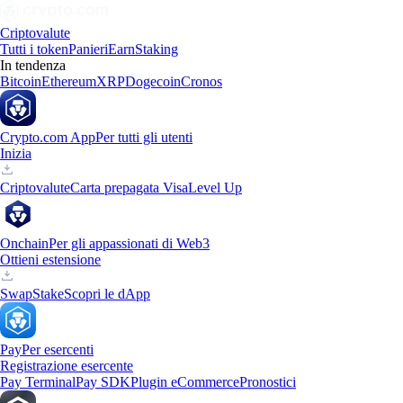
Criptovalute
Tutti i token
Panieri
Earn
Staking
In tendenza
Bitcoin
Ethereum
XRP
Dogecoin
Cronos
Crypto.com App
Per tutti gli utenti
Inizia
Criptovalute
Carta prepagata Visa
Level Up
Onchain
Per gli appassionati di Web3
Ottieni estensione
Swap
Stake
Scopri le dApp
Pay
Per esercenti
Registrazione esercente
Pay Terminal
Pay SDK
Plugin eCommerce
Pronostici