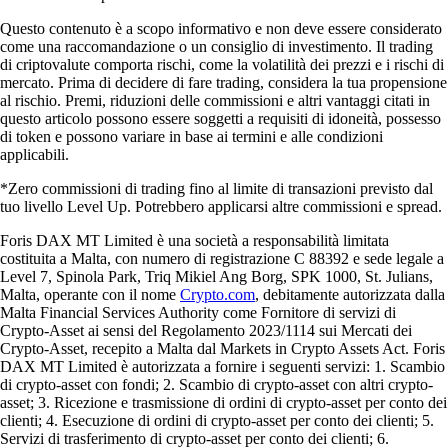
Questo contenuto è a scopo informativo e non deve essere considerato
come una raccomandazione o un consiglio di investimento. Il trading
di criptovalute comporta rischi, come la volatilità dei prezzi e i rischi di
mercato. Prima di decidere di fare trading, considera la tua propensione
al rischio. Premi, riduzioni delle commissioni e altri vantaggi citati in
questo articolo possono essere soggetti a requisiti di idoneità, possesso
di token e possono variare in base ai termini e alle condizioni
applicabili.
*Zero commissioni di trading fino al limite di transazioni previsto dal
tuo livello Level Up. Potrebbero applicarsi altre commissioni e spread.
Foris DAX MT Limited è una società a responsabilità limitata
costituita a Malta, con numero di registrazione C 88392 e sede legale a
Level 7, Spinola Park, Triq Mikiel Ang Borg, SPK 1000, St. Julians,
Malta, operante con il nome
Crypto.com
, debitamente autorizzata dalla
Malta Financial Services Authority come Fornitore di servizi di
Crypto-Asset ai sensi del Regolamento 2023/1114 sui Mercati dei
Crypto-Asset, recepito a Malta dal Markets in Crypto Assets Act. Foris
DAX MT Limited è autorizzata a fornire i seguenti servizi: 1. Scambio
di crypto-asset con fondi; 2. Scambio di crypto-asset con altri crypto-
asset; 3. Ricezione e trasmissione di ordini di crypto-asset per conto dei
clienti; 4. Esecuzione di ordini di crypto-asset per conto dei clienti; 5.
Servizi di trasferimento di crypto-asset per conto dei clienti; 6.