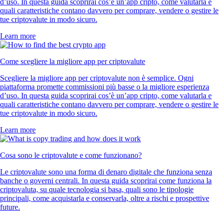
d’uso. In questa guida scoprirai cos’è un’app cripto, come valutarla e
quali caratteristiche contano davvero per comprare, vendere o gestire le
tue criptovalute in modo sicuro.
Learn more
Come scegliere la migliore app per criptovalute
Scegliere la migliore app per criptovalute non è semplice. Ogni
piattaforma promette commissioni più basse o la migliore esperienza
d’uso. In questa guida scoprirai cos’è un’app cripto, come valutarla e
quali caratteristiche contano davvero per comprare, vendere o gestire le
tue criptovalute in modo sicuro.
Learn more
Cosa sono le criptovalute e come funzionano?
Le criptovalute sono una forma di denaro digitale che funziona senza
banche o governi centrali. In questa guida scoprirai come funziona la
criptovaluta, su quale tecnologia si basa, quali sono le tipologie
principali, come acquistarla e conservarla, oltre a rischi e prospettive
future.