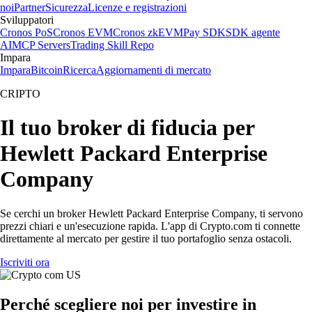
noi
Partner
Sicurezza
Licenze e registrazioni
Sviluppatori
Cronos PoS
Cronos EVM
Cronos zkEVM
Pay SDK
SDK agente
AI
MCP Servers
Trading Skill Repo
Impara
Impara
Bitcoin
Ricerca
Aggiornamenti di mercato
CRIPTO
Il tuo broker di fiducia per
Hewlett Packard Enterprise
Company
Se cerchi un broker Hewlett Packard Enterprise Company, ti servono
prezzi chiari e un'esecuzione rapida. L'app di Crypto.com ti connette
direttamente al mercato per gestire il tuo portafoglio senza ostacoli.
Iscriviti ora
Perché scegliere noi per investire in