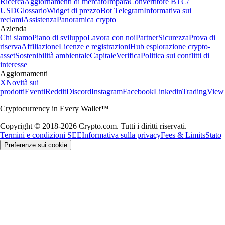
Ricerca
Aggiornamenti di mercato
Impara
Convertitore BTC/
USD
Glossario
Widget di prezzo
Bot Telegram
Informativa sui
reclami
Assistenza
Panoramica crypto
Azienda
Chi siamo
Piano di sviluppo
Lavora con noi
Partner
Sicurezza
Prova di
riserva
Affiliazione
Licenze e registrazioni
Hub esplorazione crypto-
asset
Sostenibilità ambientale
Capitale
Verifica
Politica sui conflitti di
interesse
Aggiornamenti
X
Novità sui
prodotti
Eventi
Reddit
Discord
Instagram
Facebook
Linkedin
TradingView
Cryptocurrency in Every Wallet™
Copyright © 2018-2026 Crypto.com. Tutti i diritti riservati.
Termini e condizioni SEE
Informativa sulla privacy
Fees & Limits
Stato
Preferenze sui cookie