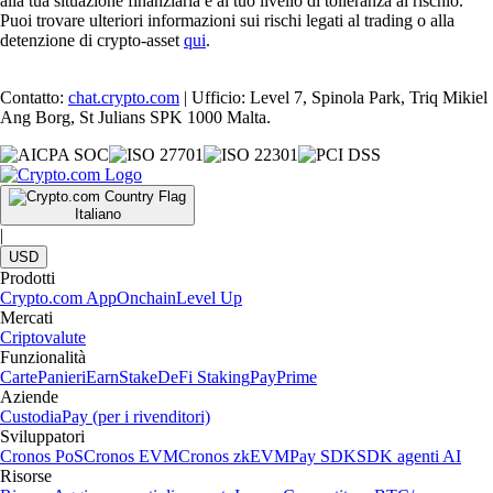
alla tua situazione finanziaria e al tuo livello di tolleranza al rischio.
Puoi trovare ulteriori informazioni sui rischi legati al trading o alla
detenzione di crypto-asset
qui
.
Contatto:
chat.crypto.com
| Ufficio: Level 7, Spinola Park, Triq Mikiel
Ang Borg, St Julians SPK 1000 Malta.
Italiano
|
USD
Prodotti
Crypto.com App
Onchain
Level Up
Mercati
Criptovalute
Funzionalità
Carte
Panieri
Earn
Stake
DeFi Staking
Pay
Prime
Aziende
Custodia
Pay (per i rivenditori)
Sviluppatori
Cronos PoS
Cronos EVM
Cronos zkEVM
Pay SDK
SDK agenti AI
Risorse