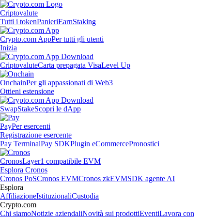
Criptovalute
Tutti i token
Panieri
Earn
Staking
Crypto.com App
Per tutti gli utenti
Inizia
Criptovalute
Carta prepagata Visa
Level Up
Onchain
Per gli appassionati di Web3
Ottieni estensione
Swap
Stake
Scopri le dApp
Pay
Per esercenti
Registrazione esercente
Pay Terminal
Pay SDK
Plugin eCommerce
Pronostici
Cronos
Layer1 compatibile EVM
Esplora Cronos
Cronos PoS
Cronos EVM
Cronos zkEVM
SDK agente AI
Esplora
Affiliazione
Istituzionali
Custodia
Crypto.com
Chi siamo
Notizie aziendali
Novità sui prodotti
Eventi
Lavora con