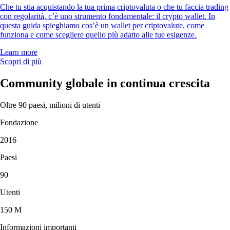
Che tu stia acquistando la tua prima criptovaluta o che tu faccia trading
con regolarità, c’è uno strumento fondamentale: il crypto wallet. In
questa guida spieghiamo cos’è un wallet per criptovalute, come
funziona e come scegliere quello più adatto alle tue esigenze.
Learn more
Scopri di più
Community globale in continua crescita
Oltre 90 paesi, milioni di utenti
Fondazione
2016
Paesi
90
Utenti
150 M
Informazioni importanti